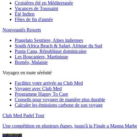
Croisières été en Méditerranée
Vacances de Toussaint
Été Indien
Fêtes de fin d'année
Nouveautés Resorts
Pragelato Sestriere, Alpes italiennes
South Africa Beach & Safari, Afrique du Sud
Punta Cana, République dominicaine
Les Boucaniers, Martinique
Bornéo, Malaisie
Voyagez en toute sérénité
Facilitez votre arrivée au Club Med
Voyager avec Club Med
Programme Happy To Care
Conseils pour voyager de manière plus durable
Calculer les émissions carbone de son voyage
Club Med Padel Tour
Une compétition en plusieurs étapes, jusqu'à la Finale a Magna Marbe
Découvrir