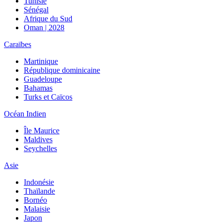
Tunisie
Sénégal
Afrique du Sud
Oman | 2028
Caraïbes
Martinique
République dominicaine
Guadeloupe
Bahamas
Turks et Caïcos
Océan Indien
Île Maurice
Maldives
Seychelles
Asie
Indonésie
Thaïlande
Bornéo
Malaisie
Japon