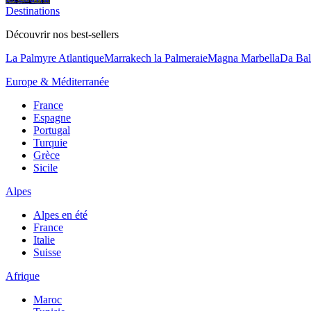
Destinations
Découvrir nos best-sellers
La Palmyre Atlantique
Marrakech la Palmeraie
Magna Marbella
Da Bal
Europe & Méditerranée
France
Espagne
Portugal
Turquie
Grèce
Sicile
Alpes
Alpes en été
France
Italie
Suisse
Afrique
Maroc