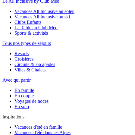
Le All Inclusive by Club Med
Vacances All Inclusive au soleil
Vacances All Inclusive au ski
Clubs Enfants
La Table au Club Med
Sports & activités
Tous nos types de séjours
Resorts
Croisières
Circuits & Escapades
Villas & Chalets
Avec qui partir
En famille
En couple
Voyages de noces
En solo
Inspirations
Vacances d'été en famille
Vacances d'été dans les Alpes