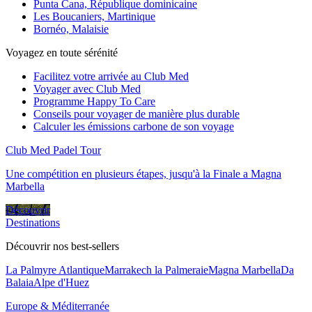
Punta Cana, République dominicaine
Les Boucaniers, Martinique
Bornéo, Malaisie
Voyagez en toute sérénité
Facilitez votre arrivée au Club Med
Voyager avec Club Med
Programme Happy To Care
Conseils pour voyager de manière plus durable
Calculer les émissions carbone de son voyage
Club Med Padel Tour
Une compétition en plusieurs étapes, jusqu'à la Finale a Magna
Marbella
Découvrir
Destinations
Découvrir nos best-sellers
La Palmyre Atlantique
Marrakech la Palmeraie
Magna Marbella
Da
Balaia
Alpe d'Huez
Europe & Méditerranée