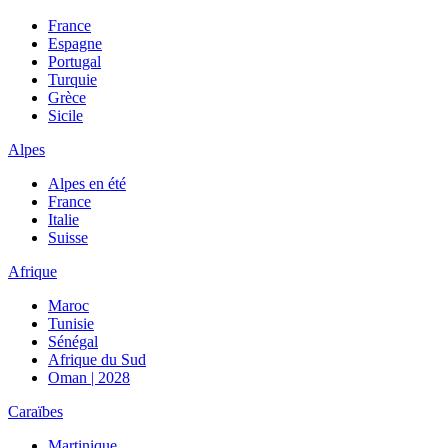
France
Espagne
Portugal
Turquie
Grèce
Sicile
Alpes
Alpes en été
France
Italie
Suisse
Afrique
Maroc
Tunisie
Sénégal
Afrique du Sud
Oman | 2028
Caraïbes
Martinique