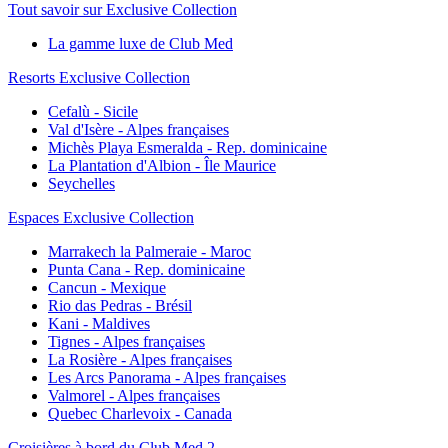
Tout savoir sur Exclusive Collection
La gamme luxe de Club Med
Resorts Exclusive Collection
Cefalù - Sicile
Val d'Isère - Alpes françaises
Michès Playa Esmeralda - Rep. dominicaine
La Plantation d'Albion - Île Maurice
Seychelles
Espaces Exclusive Collection
Marrakech la Palmeraie - Maroc
Punta Cana - Rep. dominicaine
Cancun - Mexique
Rio das Pedras - Brésil
Kani - Maldives
Tignes - Alpes françaises
La Rosière - Alpes françaises
Les Arcs Panorama - Alpes françaises
Valmorel - Alpes françaises
Quebec Charlevoix - Canada
Croisières à bord du Club Med 2