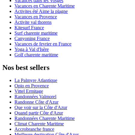
Vacances dans les Vosges
Vacances en Charente Maritime
Activites été Aime la plagne
Vacances en Provence
Activite val thorens
Kitesurf France
Surf charente maritime
Canyoning France
Vacances de fevrier en France
Yoga à Val d'Isère
Golf charente maritime
Nos best sellers
La Palmyre Atlantique
Opio en Provence
Vittel Ermitage
Randonnées Valmorel
Randonne Côte d'Azur
Que voir sur la Côte d'Azur
Quand partir Côte d'Azur
Randonnées Charente Maritime
Climat Charente Maritime
Accrobranche france
Meilleure destination Côte d'Azur