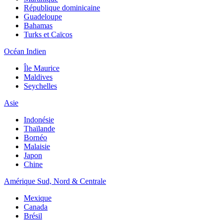
République dominicaine
Guadeloupe
Bahamas
Turks et Caïcos
Océan Indien
Île Maurice
Maldives
Seychelles
Asie
Indonésie
Thaïlande
Bornéo
Malaisie
Japon
Chine
Amérique Sud, Nord & Centrale
Mexique
Canada
Brésil