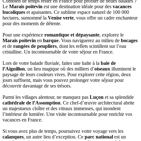
Combien de temps rester en France pour profiter de belles balades ?
Le
Marais poitevin
est une destination idéale pour des
vacances
bucoliques
et apaisantes. Ce sublime espace naturel de 100 000
hectares, surnommé la
Venise verte
, vous offre un cadre enchanteur
pour des moments de détente.
Pour une expérience
romantique et dépaysante
, explorez le
Marais poitevin
en
barque
. Vous naviguerez au milieu de
bocages
et de
rangées de peupliers
, dont les reflets scintillent sur l’eau
cristalline. Un incontournable de votre séjour en France.
Lors de votre balade fluviale, faites une halte à la
baie de
l’Aiguillon
, un lieu magique où des milliers d’
oiseaux
illuminent le
paysage de leurs couleurs vives. Pour explorer cette région, deux
jours suffisent, mais vous pouvez prolonger votre séjour pour
découvrir davantage de ses trésors.
Parmi les villages alentour, ne manquez pas
Luçon
et sa splendide
cathédrale de l’Assomption
. Ce chef-d’œuvre architectural abrite
un majestueux cloître et des vitraux immenses, qui inondent
l’intérieur de lumière. Une visite incontournable pour enrichir vos
vacances en France.
Si vous avez plus de temps, poursuivez votre voyage vers les
calanques
, un autre lieu d’exception. Ce
parc national
est un