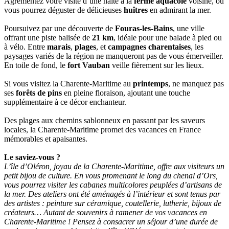
Agrémentez votre visite d’une halte à la
ferme aquacole
voisine, où
vous pourrez déguster de délicieuses
huîtres
en admirant la mer.
Poursuivez par une découverte de
Fouras-les-Bains
, une ville
offrant une piste balisée de
21 km
, idéale pour une balade à pied ou
à vélo. Entre
marais
,
plages
, et
campagnes charentaises
, les
paysages variés de la région ne manqueront pas de vous émerveiller.
En toile de fond, le
fort Vauban
veille fièrement sur les lieux.
Si vous visitez la Charente-Maritime au
printemps
, ne manquez pas
ses
forêts de pins
en pleine floraison, ajoutant une touche
supplémentaire à ce décor enchanteur.
Des plages aux chemins sablonneux en passant par les saveurs
locales, la Charente-Maritime promet des vacances en France
mémorables et apaisantes.
Le saviez-vous ?
L’île d’Oléron, joyau de la Charente-Maritime, offre aux visiteurs un
petit bijou de culture. En vous promenant le long du chenal d’Ors,
vous pourrez visiter les cabanes multicolores peuplées d’artisans de
la mer. Des ateliers ont été aménagés à l’intérieur et sont tenus par
des artistes : peinture sur céramique, coutellerie, lutherie, bijoux de
créateurs… Autant de souvenirs à ramener de vos vacances en
Charente-Maritime ! Pensez à consacrer un séjour d’une durée de