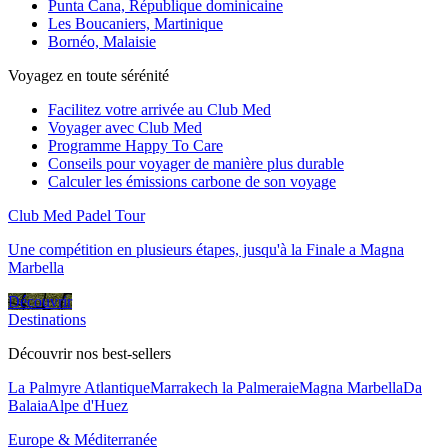
Punta Cana, République dominicaine
Les Boucaniers, Martinique
Bornéo, Malaisie
Voyagez en toute sérénité
Facilitez votre arrivée au Club Med
Voyager avec Club Med
Programme Happy To Care
Conseils pour voyager de manière plus durable
Calculer les émissions carbone de son voyage
Club Med Padel Tour
Une compétition en plusieurs étapes, jusqu'à la Finale a Magna
Marbella
Découvrir
Destinations
Découvrir nos best-sellers
La Palmyre Atlantique
Marrakech la Palmeraie
Magna Marbella
Da
Balaia
Alpe d'Huez
Europe & Méditerranée