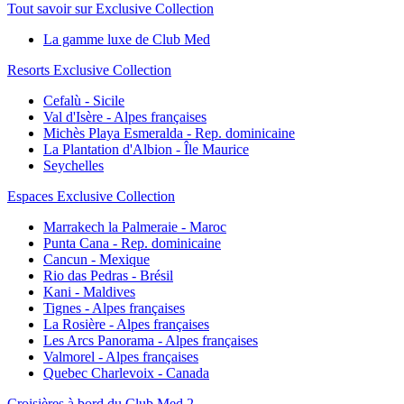
Tout savoir sur Exclusive Collection
La gamme luxe de Club Med
Resorts Exclusive Collection
Cefalù - Sicile
Val d'Isère - Alpes françaises
Michès Playa Esmeralda - Rep. dominicaine
La Plantation d'Albion - Île Maurice
Seychelles
Espaces Exclusive Collection
Marrakech la Palmeraie - Maroc
Punta Cana - Rep. dominicaine
Cancun - Mexique
Rio das Pedras - Brésil
Kani - Maldives
Tignes - Alpes françaises
La Rosière - Alpes françaises
Les Arcs Panorama - Alpes françaises
Valmorel - Alpes françaises
Quebec Charlevoix - Canada
Croisières à bord du Club Med 2