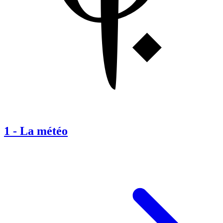
1
-
La météo