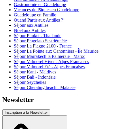
Gastronomie en Guadeloupe
Vacances de Pâques en Guadeloupe
Guadeloupe en Famille
Quand Partir aux Antilles ?
Séjour aux Antilles
Noël aux Antilles
Séjour Phuket - Thailande
Séjour Pragelato Sestrière été
Séjour La Plagne 2100 - France
Séjour La Pointe aux Canonniers - Île Maurice
Séjour Marrakech la Palmeraie - Maroc
Séjour Valmorel Hiver - Alpes Francaises
Séjour Valmorel Eté - Alpes Francaises
Séjour Kani - Maldives
Séjour Bali - Indonésie
Séjour Seychelles
Séjour Cherating beach - Malaisie
Newsletter
Inscription à la Newsletter