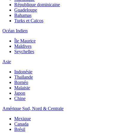
République dominicaine
Guadeloupe
Bahamas
Turks et Caïcos
Océan Indien
Île Maurice
Maldives
Seychelles
Asie
Indonésie
Thaïlande
Bornéo
Malaisie
Japon
Chine
Amérique Sud, Nord & Centrale
Mexique
Canada
Brésil