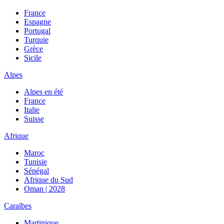
France
Espagne
Portugal
Turquie
Grèce
Sicile
Alpes
Alpes en été
France
Italie
Suisse
Afrique
Maroc
Tunisie
Sénégal
Afrique du Sud
Oman | 2028
Caraïbes
Martinique