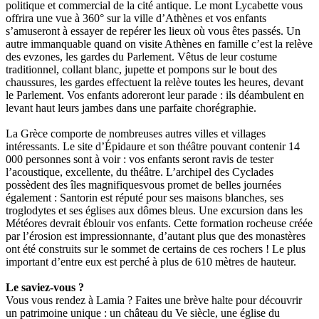
politique et commercial de la cité antique. Le mont Lycabette vous
offrira une vue à 360° sur la ville d’Athènes et vos enfants
s’amuseront à essayer de repérer les lieux où vous êtes passés. Un
autre immanquable quand on visite Athènes en famille c’est la relève
des evzones, les gardes du Parlement. Vêtus de leur costume
traditionnel, collant blanc, jupette et pompons sur le bout des
chaussures, les gardes effectuent la relève toutes les heures, devant
le Parlement. Vos enfants adoreront leur parade : ils déambulent en
levant haut leurs jambes dans une parfaite chorégraphie.
La Grèce comporte de nombreuses autres villes et villages
intéressants. Le site d’Épidaure et son théâtre pouvant contenir 14
000 personnes sont à voir : vos enfants seront ravis de tester
l’acoustique, excellente, du théâtre. L’archipel des Cyclades
possèdent des îles magnifiquesvous promet de belles journées
également : Santorin est réputé pour ses maisons blanches, ses
troglodytes et ses églises aux dômes bleus. Une excursion dans les
Météores devrait éblouir vos enfants. Cette formation rocheuse créée
par l’érosion est impressionnante, d’autant plus que des monastères
ont été construits sur le sommet de certains de ces rochers ! Le plus
important d’entre eux est perché à plus de 610 mètres de hauteur.
Le saviez-vous ?
Vous vous rendez à Lamia ? Faites une brève halte pour découvrir
un patrimoine unique : un château du Ve siècle, une église du