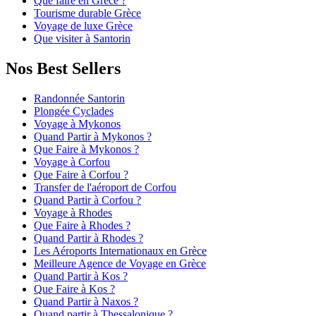
Que faire en Grèce ?
Tourisme durable Grèce
Voyage de luxe Grèce
Que visiter à Santorin
Nos Best Sellers
Randonnée Santorin
Plongée Cyclades
Voyage à Mykonos
Quand Partir à Mykonos ?
Que Faire à Mykonos ?
Voyage à Corfou
Que Faire à Corfou ?
Transfer de l'aéroport de Corfou
Quand Partir à Corfou ?
Voyage à Rhodes
Que Faire à Rhodes ?
Quand Partir à Rhodes ?
Les Aéroports Internationaux en Grèce
Meilleure Agence de Voyage en Grèce
Quand Partir à Kos ?
Que Faire à Kos ?
Quand Partir à Naxos ?
Quand partir à Thessalonique ?