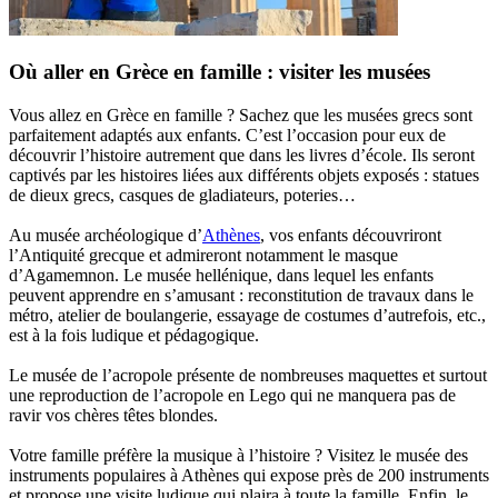
Où aller en Grèce en famille : visiter les musées
Vous allez en Grèce en famille ? Sachez que les musées grecs sont
parfaitement adaptés aux enfants. C’est l’occasion pour eux de
découvrir l’histoire autrement que dans les livres d’école. Ils seront
captivés par les histoires liées aux différents objets exposés : statues
de dieux grecs, casques de gladiateurs, poteries…
Au musée archéologique d’
Athènes
, vos enfants découvriront
l’Antiquité grecque et admireront notamment le masque
d’Agamemnon. Le musée hellénique, dans lequel les enfants
peuvent apprendre en s’amusant : reconstitution de travaux dans le
métro, atelier de boulangerie, essayage de costumes d’autrefois, etc.,
est à la fois ludique et pédagogique.
Le musée de l’acropole présente de nombreuses maquettes et surtout
une reproduction de l’acropole en Lego qui ne manquera pas de
ravir vos chères têtes blondes.
Votre famille préfère la musique à l’histoire ? Visitez le musée des
instruments populaires à Athènes qui expose près de 200 instruments
et propose une visite ludique qui plaira à toute la famille. Enfin, le