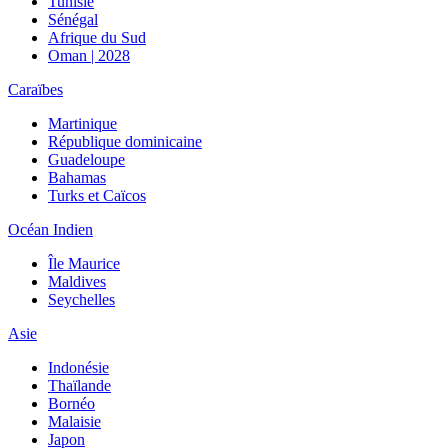
Tunisie
Sénégal
Afrique du Sud
Oman | 2028
Caraïbes
Martinique
République dominicaine
Guadeloupe
Bahamas
Turks et Caïcos
Océan Indien
Île Maurice
Maldives
Seychelles
Asie
Indonésie
Thaïlande
Bornéo
Malaisie
Japon