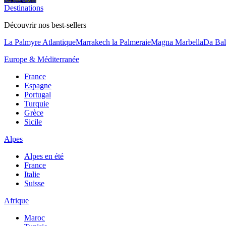
Destinations
Découvrir nos best-sellers
La Palmyre Atlantique
Marrakech la Palmeraie
Magna Marbella
Da Bal
Europe & Méditerranée
France
Espagne
Portugal
Turquie
Grèce
Sicile
Alpes
Alpes en été
France
Italie
Suisse
Afrique
Maroc