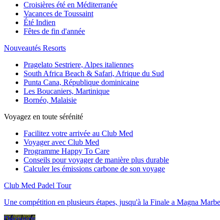
Croisières été en Méditerranée
Vacances de Toussaint
Été Indien
Fêtes de fin d'année
Nouveautés Resorts
Pragelato Sestriere, Alpes italiennes
South Africa Beach & Safari, Afrique du Sud
Punta Cana, République dominicaine
Les Boucaniers, Martinique
Bornéo, Malaisie
Voyagez en toute sérénité
Facilitez votre arrivée au Club Med
Voyager avec Club Med
Programme Happy To Care
Conseils pour voyager de manière plus durable
Calculer les émissions carbone de son voyage
Club Med Padel Tour
Une compétition en plusieurs étapes, jusqu'à la Finale a Magna Marbe
Découvrir