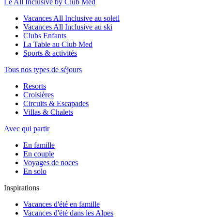
Le All Inclusive by Club Med
Vacances All Inclusive au soleil
Vacances All Inclusive au ski
Clubs Enfants
La Table au Club Med
Sports & activités
Tous nos types de séjours
Resorts
Croisières
Circuits & Escapades
Villas & Chalets
Avec qui partir
En famille
En couple
Voyages de noces
En solo
Inspirations
Vacances d'été en famille
Vacances d'été dans les Alpes