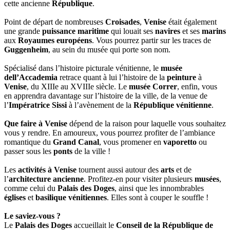
cette ancienne
République
.
Point de départ de nombreuses
Croisades
,
Venise
était également
une grande
puissance maritime
qui louait ses
navires
et ses
marins
aux
Royaumes européens
. Vous pourrez partir sur les traces de
Guggenheim
, au sein du musée qui porte son nom.
Spécialisé dans l’histoire picturale vénitienne, le
musée
dell’Accademia
retrace quant à lui l’histoire de la
peinture
à
Venise
, du XIIIe au XVIIIe siècle. Le
musée Correr
, enfin, vous
en apprendra davantage sur l’histoire de la ville, de la venue de
l’
Impératrice Sissi
à l’avènement de la
République vénitienne
.
Que faire à Venise
dépend de la raison pour laquelle vous souhaitez
vous y rendre. En amoureux, vous pourrez profiter de l’ambiance
romantique du
Grand Canal
, vous promener en
vaporetto
ou
passer sous les
ponts
de la ville !
Les
activités à Venise
tournent aussi autour des
arts
et de
l’
architecture ancienne
. Profitez-en pour visiter plusieurs
musées
,
comme celui du
Palais des Doges
, ainsi que les innombrables
églises
et
basilique vénitiennes
. Elles sont à couper le souffle !
Le saviez-vous ?
Le
Palais des Doges
accueillait le
Conseil de la République de