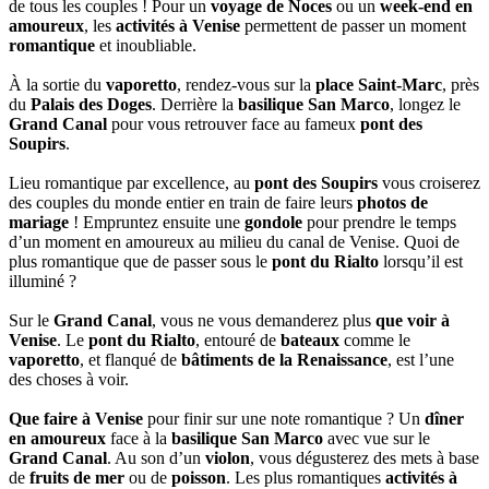
de tous les couples ! Pour un
voyage de Noces
ou un
week-end en
amoureux
, les
activités à Venise
permettent de passer un moment
romantique
et inoubliable.
À la sortie du
vaporetto
, rendez-vous sur la
place Saint-Marc
, près
du
Palais des Doges
. Derrière la
basilique San Marco
, longez le
Grand Canal
pour vous retrouver face au fameux
pont des
Soupirs
.
Lieu romantique par excellence, au
pont des Soupirs
vous croiserez
des couples du monde entier en train de faire leurs
photos de
mariage
! Empruntez ensuite une
gondole
pour prendre le temps
d’un moment en amoureux au milieu du canal de Venise. Quoi de
plus romantique que de passer sous le
pont du Rialto
lorsqu’il est
illuminé ?
Sur le
Grand Canal
, vous ne vous demanderez plus
que voir à
Venise
. Le
pont du Rialto
, entouré de
bateaux
comme le
vaporetto
, et flanqué de
bâtiments de la Renaissance
, est l’une
des choses à voir.
Que faire à Venise
pour finir sur une note romantique ? Un
dîner
en amoureux
face à la
basilique San Marco
avec vue sur le
Grand Canal
. Au son d’un
violon
, vous dégusterez des mets à base
de
fruits de mer
ou de
poisson
. Les plus romantiques
activités à