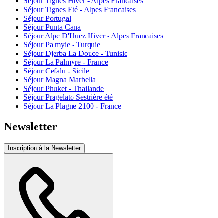
Séjour Tignes Hiver - Alpes Francaises
Séjour Tignes Eté - Alpes Francaises
Séjour Portugal
Séjour Punta Cana
Séjour Alpe D'Huez Hiver - Alpes Francaises
Séjour Palmyie - Turquie
Séjour Djerba La Douce - Tunisie
Séjour La Palmyre - France
Séjour Cefalu - Sicile
Séjour Magna Marbella
Séjour Phuket - Thailande
Séjour Pragelato Sestrière été
Séjour La Plagne 2100 - France
Newsletter
Inscription à la Newsletter