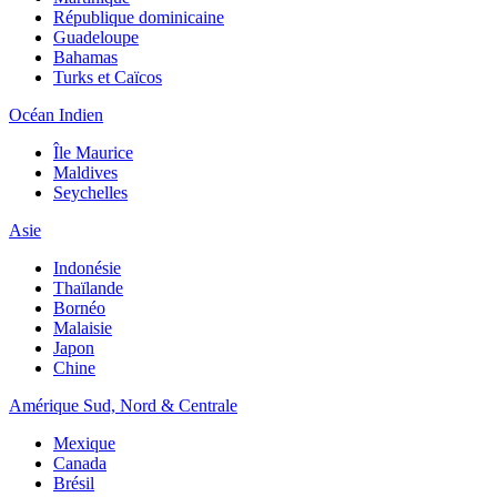
République dominicaine
Guadeloupe
Bahamas
Turks et Caïcos
Océan Indien
Île Maurice
Maldives
Seychelles
Asie
Indonésie
Thaïlande
Bornéo
Malaisie
Japon
Chine
Amérique Sud, Nord & Centrale
Mexique
Canada
Brésil