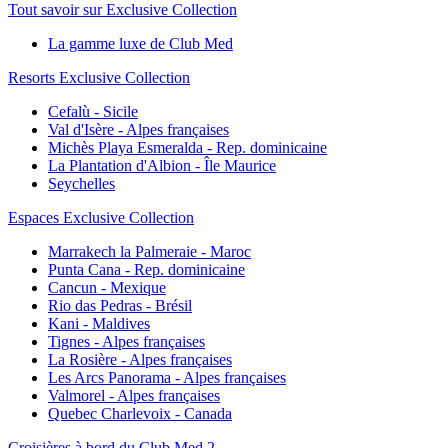
Tout savoir sur Exclusive Collection
La gamme luxe de Club Med
Resorts Exclusive Collection
Cefalù - Sicile
Val d'Isère - Alpes françaises
Michès Playa Esmeralda - Rep. dominicaine
La Plantation d'Albion - Île Maurice
Seychelles
Espaces Exclusive Collection
Marrakech la Palmeraie - Maroc
Punta Cana - Rep. dominicaine
Cancun - Mexique
Rio das Pedras - Brésil
Kani - Maldives
Tignes - Alpes françaises
La Rosière - Alpes françaises
Les Arcs Panorama - Alpes françaises
Valmorel - Alpes françaises
Quebec Charlevoix - Canada
Croisières à bord du Club Med 2