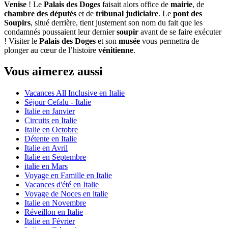
Venise
! Le
Palais des Doges
faisait alors office de
mairie
, de
chambre des députés
et de
tribunal judiciaire
. Le
pont des
Soupirs
, situé derrière, tient justement son nom du fait que les
condamnés poussaient leur dernier
soupir
avant de se faire exécuter
! Visiter le
Palais des Doges
et son
musée
vous permettra de
plonger au cœur de l’histoire
vénitienne
.
Vous aimerez aussi
Vacances All Inclusive en Italie
Séjour Cefalu - Italie
Italie en Janvier
Circuits en Italie
Italie en Octobre
Détente en Italie
Italie en Avril
Italie en Septembre
italie en Mars
Voyage en Famille en Italie
Vacances d'été en Italie
Voyage de Noces en italie
Italie en Novembre
Réveillon en Italie
Italie en Février