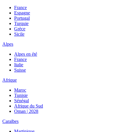
France
Espagne
Portugal
Turquie
Grèce
Sicile
Alpes
Alpes en été
France
Italie
Suisse
Afrique
Maroc
Tunisie
Sénégal
Afrique du Sud
Oman | 2028
Caraïbes
Martinique