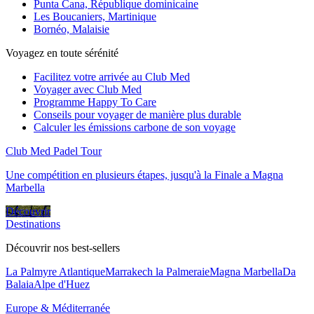
Punta Cana, République dominicaine
Les Boucaniers, Martinique
Bornéo, Malaisie
Voyagez en toute sérénité
Facilitez votre arrivée au Club Med
Voyager avec Club Med
Programme Happy To Care
Conseils pour voyager de manière plus durable
Calculer les émissions carbone de son voyage
Club Med Padel Tour
Une compétition en plusieurs étapes, jusqu'à la Finale a Magna
Marbella
Découvrir
Destinations
Découvrir nos best-sellers
La Palmyre Atlantique
Marrakech la Palmeraie
Magna Marbella
Da
Balaia
Alpe d'Huez
Europe & Méditerranée