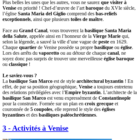
Plus belles les unes que les autres, vous ne saurez
que visiter à
Venise
en priorité ! Chef-d’œuvre de l’art
baroque
du XVIe siècle,
l’église
Santa Maria del Giglio
comprend des
bas-reliefs
exceptionnels
, ainsi que plusieurs
toiles de maître
.
Face au
Grand Canal
, vous trouverez la
basilique Santa Maria
della Salute
, appelée ainsi en l’honneur de la
Vierge Marie
qui,
selon la légende, a sauvé la ville d’une vague de
peste
en 1629.
Chaque
quartier
de Venise possède sa propre
basilique
ou
église
.
Lors des arrêts du
vaporetto
ou au détour de chaque
canal
, ne
soyez donc pas surpris de trouver une merveilleuse
église baroque
ou
classique
!
Le saviez-vous ?
La
basilique San Marco
est de style
architectural byzantin
! En
effet, de par sa position géographique,
Venise
a toujours entretenu
des relations privilégiées avec l’
Empire byzantin
. L’architecte de la
basilique San Marco
est venu expressément de
Constantinople
pour la construire. Formée sur un plan en
croix grecque
et
couronnée de
5 coupoles
, elle reprend le style des
églises
byzantines
et des
basiliques paléochrétiennes
.
3
-
Activités à Venise