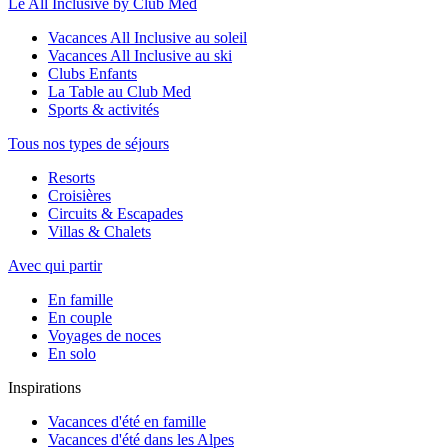
Le All Inclusive by Club Med
Vacances All Inclusive au soleil
Vacances All Inclusive au ski
Clubs Enfants
La Table au Club Med
Sports & activités
Tous nos types de séjours
Resorts
Croisières
Circuits & Escapades
Villas & Chalets
Avec qui partir
En famille
En couple
Voyages de noces
En solo
Inspirations
Vacances d'été en famille
Vacances d'été dans les Alpes