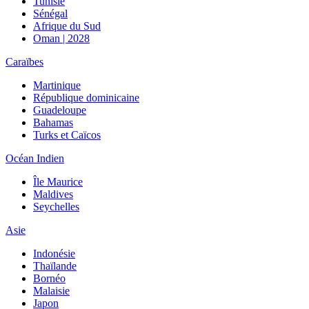
Tunisie
Sénégal
Afrique du Sud
Oman | 2028
Caraïbes
Martinique
République dominicaine
Guadeloupe
Bahamas
Turks et Caïcos
Océan Indien
Île Maurice
Maldives
Seychelles
Asie
Indonésie
Thaïlande
Bornéo
Malaisie
Japon