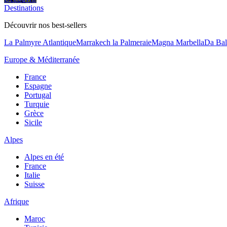
Destinations
Découvrir nos best-sellers
La Palmyre Atlantique
Marrakech la Palmeraie
Magna Marbella
Da Bal
Europe & Méditerranée
France
Espagne
Portugal
Turquie
Grèce
Sicile
Alpes
Alpes en été
France
Italie
Suisse
Afrique
Maroc