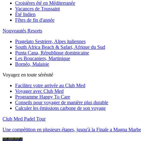
Croisières été en Méditerranée
Vacances de Toussaint
Été Indien
Fêtes de fin d'année
Nouveautés Resorts
Pragelato Sestriere, Alpes italiennes
South Africa Beach & Safari, Afrique du Sud
Punta Cana, République dominicaine
Les Boucaniers, Martinique
Bornéo, Malaisie
Voyagez en toute sérénité
Facilitez votre arrivée au Club Med
Voyager avec Club Med
Programme Happy To Care
Conseils pour voyager de manière plus durable
Calculer les émissions carbone de son voyage
Club Med Padel Tour
Une compétition en plusieurs étapes, jusqu'à la Finale a Magna Marbe
Découvrir