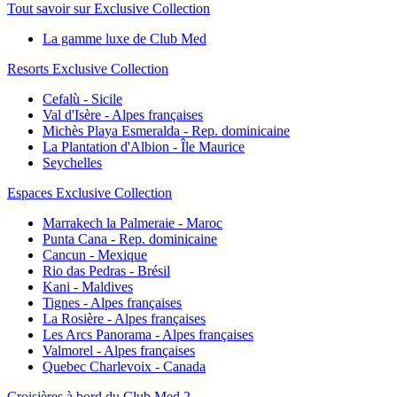
Tout savoir sur Exclusive Collection
La gamme luxe de Club Med
Resorts Exclusive Collection
Cefalù - Sicile
Val d'Isère - Alpes françaises
Michès Playa Esmeralda - Rep. dominicaine
La Plantation d'Albion - Île Maurice
Seychelles
Espaces Exclusive Collection
Marrakech la Palmeraie - Maroc
Punta Cana - Rep. dominicaine
Cancun - Mexique
Rio das Pedras - Brésil
Kani - Maldives
Tignes - Alpes françaises
La Rosière - Alpes françaises
Les Arcs Panorama - Alpes françaises
Valmorel - Alpes françaises
Quebec Charlevoix - Canada
Croisières à bord du Club Med 2