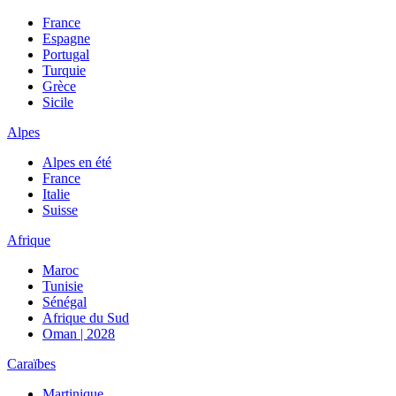
France
Espagne
Portugal
Turquie
Grèce
Sicile
Alpes
Alpes en été
France
Italie
Suisse
Afrique
Maroc
Tunisie
Sénégal
Afrique du Sud
Oman | 2028
Caraïbes
Martinique