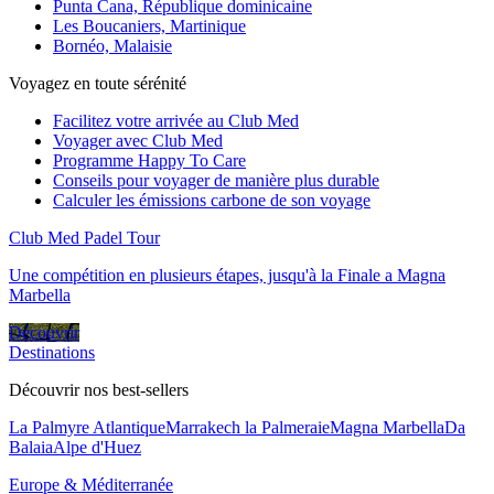
Punta Cana, République dominicaine
Les Boucaniers, Martinique
Bornéo, Malaisie
Voyagez en toute sérénité
Facilitez votre arrivée au Club Med
Voyager avec Club Med
Programme Happy To Care
Conseils pour voyager de manière plus durable
Calculer les émissions carbone de son voyage
Club Med Padel Tour
Une compétition en plusieurs étapes, jusqu'à la Finale a Magna
Marbella
Découvrir
Destinations
Découvrir nos best-sellers
La Palmyre Atlantique
Marrakech la Palmeraie
Magna Marbella
Da
Balaia
Alpe d'Huez
Europe & Méditerranée