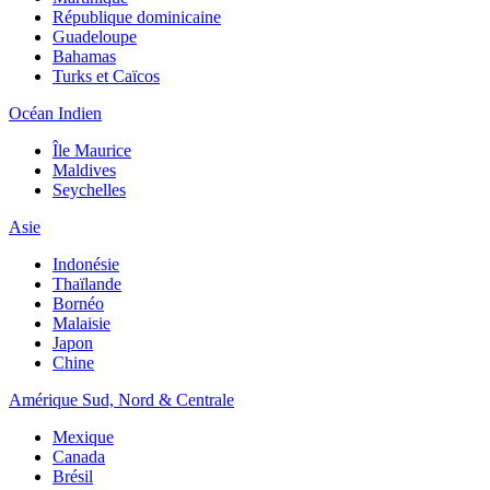
République dominicaine
Guadeloupe
Bahamas
Turks et Caïcos
Océan Indien
Île Maurice
Maldives
Seychelles
Asie
Indonésie
Thaïlande
Bornéo
Malaisie
Japon
Chine
Amérique Sud, Nord & Centrale
Mexique
Canada
Brésil