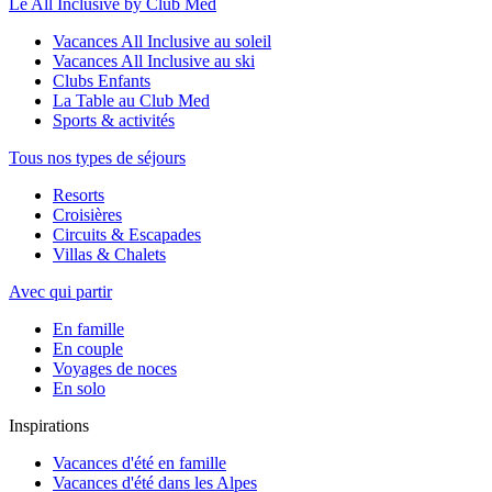
Le All Inclusive by Club Med
Vacances All Inclusive au soleil
Vacances All Inclusive au ski
Clubs Enfants
La Table au Club Med
Sports & activités
Tous nos types de séjours
Resorts
Croisières
Circuits & Escapades
Villas & Chalets
Avec qui partir
En famille
En couple
Voyages de noces
En solo
Inspirations
Vacances d'été en famille
Vacances d'été dans les Alpes