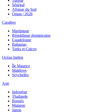
Tunisie
Sénégal
Afrique du Sud
Oman | 2028
Caraïbes
Martinique
République dominicaine
Guadeloupe
Bahamas
Turks et Caïcos
Océan Indien
Île Maurice
Maldives
Seychelles
Asie
Indonésie
Thaïlande
Bornéo
Malaisie
Japon