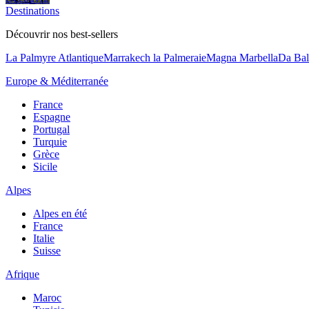
Destinations
Découvrir nos best-sellers
La Palmyre Atlantique
Marrakech la Palmeraie
Magna Marbella
Da Bal
Europe & Méditerranée
France
Espagne
Portugal
Turquie
Grèce
Sicile
Alpes
Alpes en été
France
Italie
Suisse
Afrique
Maroc