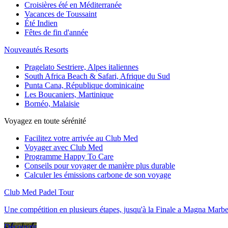
Croisières été en Méditerranée
Vacances de Toussaint
Été Indien
Fêtes de fin d'année
Nouveautés Resorts
Pragelato Sestriere, Alpes italiennes
South Africa Beach & Safari, Afrique du Sud
Punta Cana, République dominicaine
Les Boucaniers, Martinique
Bornéo, Malaisie
Voyagez en toute sérénité
Facilitez votre arrivée au Club Med
Voyager avec Club Med
Programme Happy To Care
Conseils pour voyager de manière plus durable
Calculer les émissions carbone de son voyage
Club Med Padel Tour
Une compétition en plusieurs étapes, jusqu'à la Finale a Magna Marbe
Découvrir