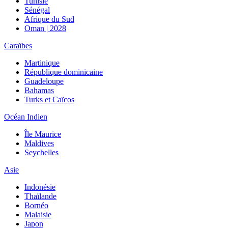
Tunisie
Sénégal
Afrique du Sud
Oman | 2028
Caraïbes
Martinique
République dominicaine
Guadeloupe
Bahamas
Turks et Caïcos
Océan Indien
Île Maurice
Maldives
Seychelles
Asie
Indonésie
Thaïlande
Bornéo
Malaisie
Japon