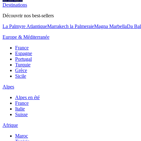
Destinations
Découvrir nos best-sellers
La Palmyre Atlantique
Marrakech la Palmeraie
Magna Marbella
Da Bal
Europe & Méditerranée
France
Espagne
Portugal
Turquie
Grèce
Sicile
Alpes
Alpes en été
France
Italie
Suisse
Afrique
Maroc