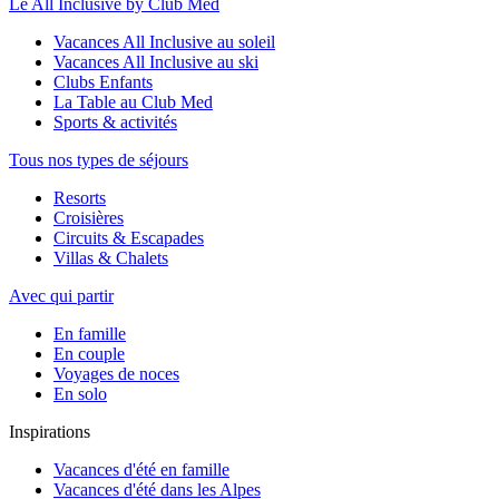
Le All Inclusive by Club Med
Vacances All Inclusive au soleil
Vacances All Inclusive au ski
Clubs Enfants
La Table au Club Med
Sports & activités
Tous nos types de séjours
Resorts
Croisières
Circuits & Escapades
Villas & Chalets
Avec qui partir
En famille
En couple
Voyages de noces
En solo
Inspirations
Vacances d'été en famille
Vacances d'été dans les Alpes