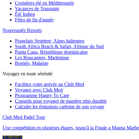
Croisières été en Méditerranée
Vacances de Toussaint
Été Indien
Fêtes de fin d'année
Nouveautés Resorts
Pragelato Sestriere, Alpes italiennes
South Africa Beach & Safari, Afrique du Sud
Punta Cana, République dominicaine
Les Boucaniers, Martinique
Bornéo, Malaisie
Voyagez en toute sérénité
Facilitez votre arrivée au Club Med
Voyager avec Club Med
Programme Happy To Care
Conseils pour voyager de manière plus durable
Calculer les émissions carbone de son voyage
Club Med Padel Tour
Une compétition en plusieurs étapes, jusqu'à la Finale a Magna Marbe
Découvrir