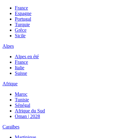
France
Espagne
Portugal
Turquie
Grèce
Sicile
Alpes
Alpes en été
France
Italie
Suisse
Afrique
Maroc
Tunisie
Sénégal
Afrique du Sud
Oman | 2028
Caraïbes
Martinique