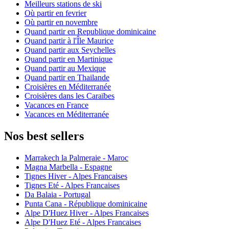
Meilleurs stations de ski
Où partir en fevrier
Où partir en novembre
Quand partir en Republique dominicaine
Quand partir à l'Île Maurice
Quand partir aux Seychelles
Quand partir en Martinique
Quand partir au Mexique
Quand partir en Thailande
Croisières en Méditerranée
Croisières dans les Caraïbes
Vacances en France
Vacances en Méditerranée
Nos best sellers
Marrakech la Palmeraie - Maroc
Magna Marbella - Espagne
Tignes Hiver - Alpes Francaises
Tignes Eté - Alpes Francaises
Da Balaia - Portugal
Punta Cana - République dominicaine
Alpe D'Huez Hiver - Alpes Francaises
Alpe D'Huez Eté - Alpes Francaises