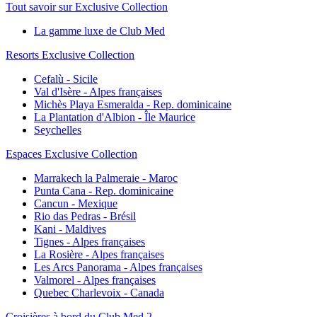
Tout savoir sur Exclusive Collection
La gamme luxe de Club Med
Resorts Exclusive Collection
Cefalù - Sicile
Val d'Isère - Alpes françaises
Michès Playa Esmeralda - Rep. dominicaine
La Plantation d'Albion - Île Maurice
Seychelles
Espaces Exclusive Collection
Marrakech la Palmeraie - Maroc
Punta Cana - Rep. dominicaine
Cancun - Mexique
Rio das Pedras - Brésil
Kani - Maldives
Tignes - Alpes françaises
La Rosière - Alpes françaises
Les Arcs Panorama - Alpes françaises
Valmorel - Alpes françaises
Quebec Charlevoix - Canada
Croisières à bord du Club Med 2