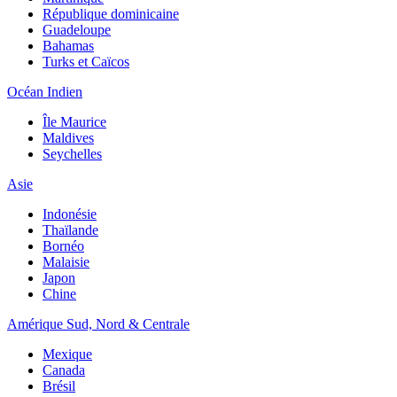
République dominicaine
Guadeloupe
Bahamas
Turks et Caïcos
Océan Indien
Île Maurice
Maldives
Seychelles
Asie
Indonésie
Thaïlande
Bornéo
Malaisie
Japon
Chine
Amérique Sud, Nord & Centrale
Mexique
Canada
Brésil