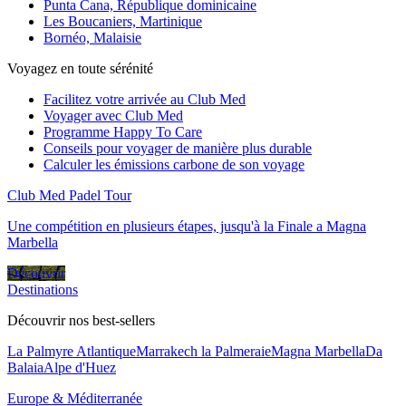
Punta Cana, République dominicaine
Les Boucaniers, Martinique
Bornéo, Malaisie
Voyagez en toute sérénité
Facilitez votre arrivée au Club Med
Voyager avec Club Med
Programme Happy To Care
Conseils pour voyager de manière plus durable
Calculer les émissions carbone de son voyage
Club Med Padel Tour
Une compétition en plusieurs étapes, jusqu'à la Finale a Magna
Marbella
Découvrir
Destinations
Découvrir nos best-sellers
La Palmyre Atlantique
Marrakech la Palmeraie
Magna Marbella
Da
Balaia
Alpe d'Huez
Europe & Méditerranée