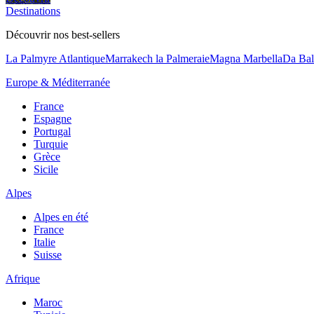
Destinations
Découvrir nos best-sellers
La Palmyre Atlantique
Marrakech la Palmeraie
Magna Marbella
Da Bal
Europe & Méditerranée
France
Espagne
Portugal
Turquie
Grèce
Sicile
Alpes
Alpes en été
France
Italie
Suisse
Afrique
Maroc