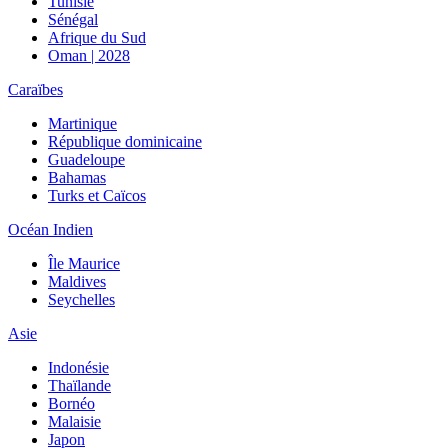
Tunisie
Sénégal
Afrique du Sud
Oman | 2028
Caraïbes
Martinique
République dominicaine
Guadeloupe
Bahamas
Turks et Caïcos
Océan Indien
Île Maurice
Maldives
Seychelles
Asie
Indonésie
Thaïlande
Bornéo
Malaisie
Japon