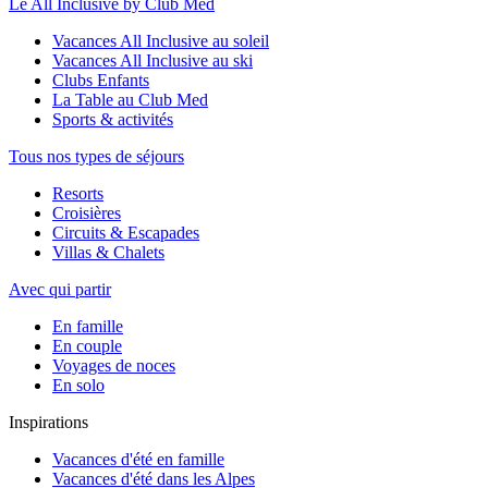
Le All Inclusive by Club Med
Vacances All Inclusive au soleil
Vacances All Inclusive au ski
Clubs Enfants
La Table au Club Med
Sports & activités
Tous nos types de séjours
Resorts
Croisières
Circuits & Escapades
Villas & Chalets
Avec qui partir
En famille
En couple
Voyages de noces
En solo
Inspirations
Vacances d'été en famille
Vacances d'été dans les Alpes