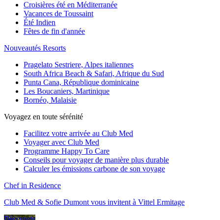
Croisières été en Méditerranée
Vacances de Toussaint
Été Indien
Fêtes de fin d'année
Nouveautés Resorts
Pragelato Sestriere, Alpes italiennes
South Africa Beach & Safari, Afrique du Sud
Punta Cana, République dominicaine
Les Boucaniers, Martinique
Bornéo, Malaisie
Voyagez en toute sérénité
Facilitez votre arrivée au Club Med
Voyager avec Club Med
Programme Happy To Care
Conseils pour voyager de manière plus durable
Calculer les émissions carbone de son voyage
Chef in Residence
Club Med & Sofie Dumont vous invitent à Vittel Ermitage
Découvrir