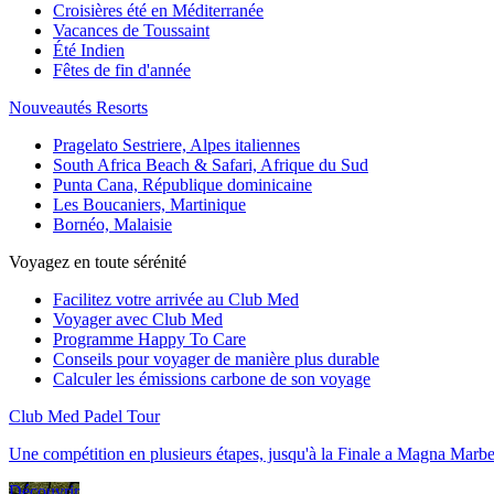
Croisières été en Méditerranée
Vacances de Toussaint
Été Indien
Fêtes de fin d'année
Nouveautés Resorts
Pragelato Sestriere, Alpes italiennes
South Africa Beach & Safari, Afrique du Sud
Punta Cana, République dominicaine
Les Boucaniers, Martinique
Bornéo, Malaisie
Voyagez en toute sérénité
Facilitez votre arrivée au Club Med
Voyager avec Club Med
Programme Happy To Care
Conseils pour voyager de manière plus durable
Calculer les émissions carbone de son voyage
Club Med Padel Tour
Une compétition en plusieurs étapes, jusqu'à la Finale a Magna Marbe
Découvrir