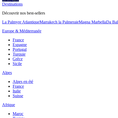
Destinations
Découvrir nos best-sellers
La Palmyre Atlantique
Marrakech la Palmeraie
Magna Marbella
Da Bal
Europe & Méditerranée
France
Espagne
Portugal
Turquie
Grèce
Sicile
Alpes
Alpes en été
France
Italie
Suisse
Afrique
Maroc