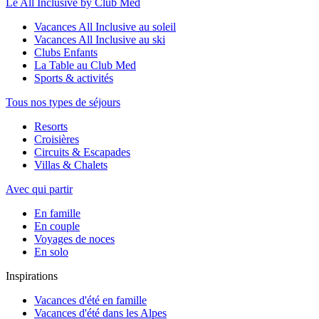
Le All Inclusive by Club Med
Vacances All Inclusive au soleil
Vacances All Inclusive au ski
Clubs Enfants
La Table au Club Med
Sports & activités
Tous nos types de séjours
Resorts
Croisières
Circuits & Escapades
Villas & Chalets
Avec qui partir
En famille
En couple
Voyages de noces
En solo
Inspirations
Vacances d'été en famille
Vacances d'été dans les Alpes