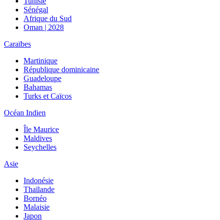
Tunisie
Sénégal
Afrique du Sud
Oman | 2028
Caraïbes
Martinique
République dominicaine
Guadeloupe
Bahamas
Turks et Caïcos
Océan Indien
Île Maurice
Maldives
Seychelles
Asie
Indonésie
Thaïlande
Bornéo
Malaisie
Japon