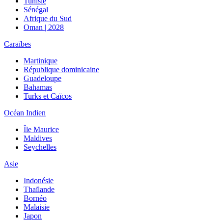
Tunisie
Sénégal
Afrique du Sud
Oman | 2028
Caraïbes
Martinique
République dominicaine
Guadeloupe
Bahamas
Turks et Caïcos
Océan Indien
Île Maurice
Maldives
Seychelles
Asie
Indonésie
Thaïlande
Bornéo
Malaisie
Japon