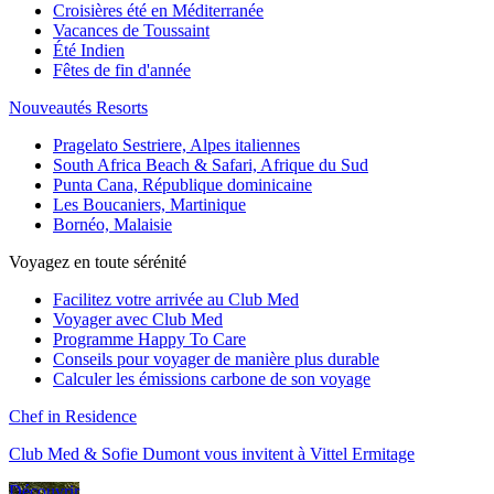
Croisières été en Méditerranée
Vacances de Toussaint
Été Indien
Fêtes de fin d'année
Nouveautés Resorts
Pragelato Sestriere, Alpes italiennes
South Africa Beach & Safari, Afrique du Sud
Punta Cana, République dominicaine
Les Boucaniers, Martinique
Bornéo, Malaisie
Voyagez en toute sérénité
Facilitez votre arrivée au Club Med
Voyager avec Club Med
Programme Happy To Care
Conseils pour voyager de manière plus durable
Calculer les émissions carbone de son voyage
Chef in Residence
Club Med & Sofie Dumont vous invitent à Vittel Ermitage
Découvrir