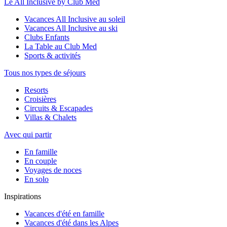
Le All Inclusive by Club Med
Vacances All Inclusive au soleil
Vacances All Inclusive au ski
Clubs Enfants
La Table au Club Med
Sports & activités
Tous nos types de séjours
Resorts
Croisières
Circuits & Escapades
Villas & Chalets
Avec qui partir
En famille
En couple
Voyages de noces
En solo
Inspirations
Vacances d'été en famille
Vacances d'été dans les Alpes