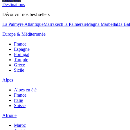
Destinations
Découvrir nos best-sellers
La Palmyre Atlantique
Marrakech la Palmeraie
Magna Marbella
Da Bal
Europe & Méditerranée
France
Espagne
Portugal
Turquie
Grèce
Sicile
Alpes
Alpes en été
France
Italie
Suisse
Afrique
Maroc