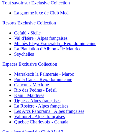
Tout savoir sur Exclusive Collection
La gamme luxe de Club Med
Resorts Exclusive Collection
Cefalù - Sicile
Val d'Isère - Alpes françaises
Michès Playa Esmeralda - Rep. dominicaine
La Plantation d'Albion - Île Maurice
Seychelles
Espaces Exclusive Collection
Marrakech la Palmeraie - Maroc
Punta Cana - Rep. dominicaine
Cancun - Mexique
Rio das Pedras - Brésil
Kani - Maldives
Tignes - Alpes françaises
La Rosière - Alpes françaises
Les Arcs Panorama - Alpes françaises
Valmorel - Alpes françaises
Quebec Charlevoix - Canada
Croisières à bord du Club Med 2