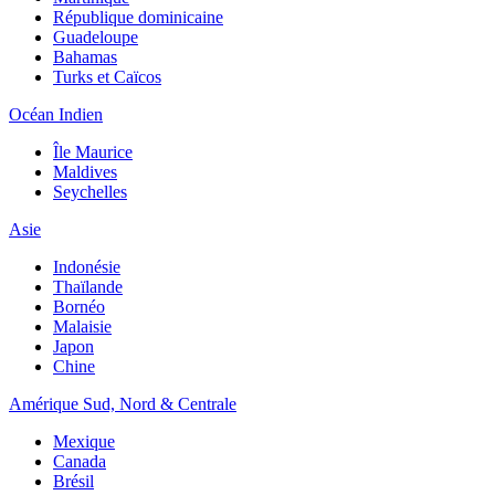
République dominicaine
Guadeloupe
Bahamas
Turks et Caïcos
Océan Indien
Île Maurice
Maldives
Seychelles
Asie
Indonésie
Thaïlande
Bornéo
Malaisie
Japon
Chine
Amérique Sud, Nord & Centrale
Mexique
Canada
Brésil