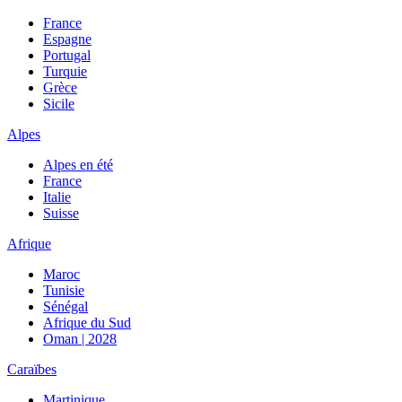
France
Espagne
Portugal
Turquie
Grèce
Sicile
Alpes
Alpes en été
France
Italie
Suisse
Afrique
Maroc
Tunisie
Sénégal
Afrique du Sud
Oman | 2028
Caraïbes
Martinique