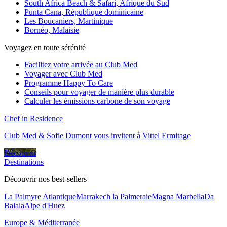
South Africa Beach & Safari, Afrique du Sud
Punta Cana, République dominicaine
Les Boucaniers, Martinique
Bornéo, Malaisie
Voyagez en toute sérénité
Facilitez votre arrivée au Club Med
Voyager avec Club Med
Programme Happy To Care
Conseils pour voyager de manière plus durable
Calculer les émissions carbone de son voyage
Chef in Residence
Club Med & Sofie Dumont vous invitent à Vittel Ermitage
Découvrir
Destinations
Découvrir nos best-sellers
La Palmyre Atlantique
Marrakech la Palmeraie
Magna Marbella
Da
Balaia
Alpe d'Huez
Europe & Méditerranée