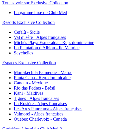
Tout savoir sur Exclusive Collection
La gamme luxe de Club Med
Resorts Exclusive Collection
Cefalù - Sicile
Val d'Isère - Alpes françaises
Michès Playa Esmeralda - Rep. dominicaine
La Plantation d'Albion - Île Maurice
Seychelles
Espaces Exclusive Collection
Marrakech la Palmeraie - Maroc
Punta Cana - Rep. dominicaine
Cancun - Mexique
Rio das Pedras - Brésil
Kani - Maldives
Tignes - Alpes françaises
La Rosière - Alpes françaises
Les Arcs Panorama - Alpes françaises
Valmorel - Alpes françaises
Quebec Charlevoix - Canada
Croisières à bord du Club Med 2