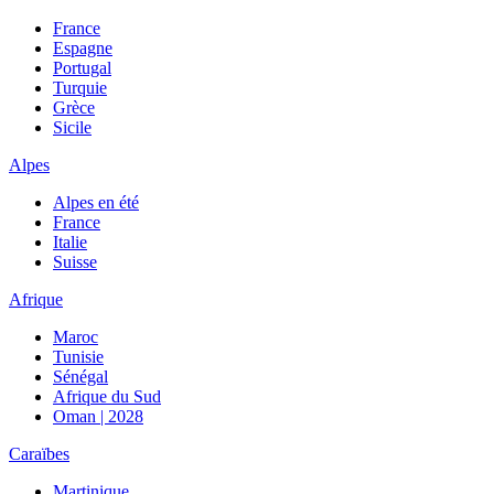
France
Espagne
Portugal
Turquie
Grèce
Sicile
Alpes
Alpes en été
France
Italie
Suisse
Afrique
Maroc
Tunisie
Sénégal
Afrique du Sud
Oman | 2028
Caraïbes
Martinique