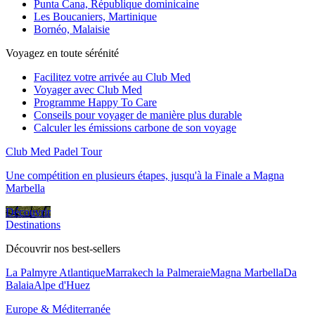
Punta Cana, République dominicaine
Les Boucaniers, Martinique
Bornéo, Malaisie
Voyagez en toute sérénité
Facilitez votre arrivée au Club Med
Voyager avec Club Med
Programme Happy To Care
Conseils pour voyager de manière plus durable
Calculer les émissions carbone de son voyage
Club Med Padel Tour
Une compétition en plusieurs étapes, jusqu'à la Finale a Magna
Marbella
Découvrir
Destinations
Découvrir nos best-sellers
La Palmyre Atlantique
Marrakech la Palmeraie
Magna Marbella
Da
Balaia
Alpe d'Huez
Europe & Méditerranée