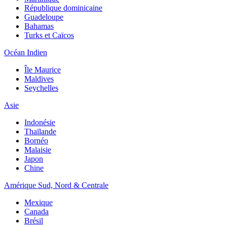
République dominicaine
Guadeloupe
Bahamas
Turks et Caïcos
Océan Indien
Île Maurice
Maldives
Seychelles
Asie
Indonésie
Thaïlande
Bornéo
Malaisie
Japon
Chine
Amérique Sud, Nord & Centrale
Mexique
Canada
Brésil