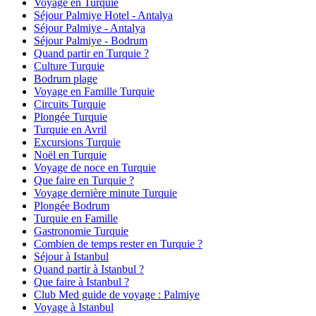
Voyage en Turquie
Séjour Palmiye Hotel - Antalya
Séjour Palmiye - Antalya
Séjour Palmiye - Bodrum
Quand partir en Turquie ?
Culture Turquie
Bodrum plage
Voyage en Famille Turquie
Circuits Turquie
Plongée Turquie
Turquie en Avril
Excursions Turquie
Noël en Turquie
Voyage de noce en Turquie
Que faire en Turquie ?
Voyage dernière minute Turquie
Plongée Bodrum
Turquie en Famille
Gastronomie Turquie
Combien de temps rester en Turquie ?
Séjour à Istanbul
Quand partir à Istanbul ?
Que faire à Istanbul ?
Club Med guide de voyage : Palmiye
Voyage à Istanbul