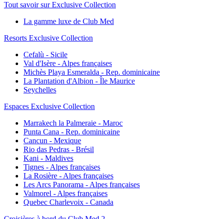
Tout savoir sur Exclusive Collection
La gamme luxe de Club Med
Resorts Exclusive Collection
Cefalù - Sicile
Val d'Isère - Alpes françaises
Michès Playa Esmeralda - Rep. dominicaine
La Plantation d'Albion - Île Maurice
Seychelles
Espaces Exclusive Collection
Marrakech la Palmeraie - Maroc
Punta Cana - Rep. dominicaine
Cancun - Mexique
Rio das Pedras - Brésil
Kani - Maldives
Tignes - Alpes françaises
La Rosière - Alpes françaises
Les Arcs Panorama - Alpes françaises
Valmorel - Alpes françaises
Quebec Charlevoix - Canada
Croisières à bord du Club Med 2