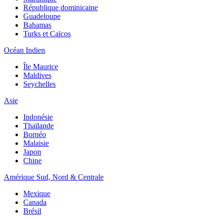
République dominicaine
Guadeloupe
Bahamas
Turks et Caïcos
Océan Indien
Île Maurice
Maldives
Seychelles
Asie
Indonésie
Thaïlande
Bornéo
Malaisie
Japon
Chine
Amérique Sud, Nord & Centrale
Mexique
Canada
Brésil