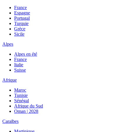
France
Espagne
Portugal
Turquie
Grèce
Sicile
Alpes
Alpes en été
France
Italie
Suisse
Afrique
Maroc
Tunisie
Sénégal
Afrique du Sud
Oman | 2028
Caraïbes
Martinique