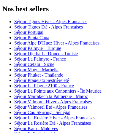
Nos best sellers
Séjour Tignes Hiver - Alpes Francaises
Séjour Tignes Eté - Alpes Francaises
Séjour Portugal
Séjour Punta Cana
Séjour Alpe D'Huez Hiver - Alpes Francaises
Séjour Palmyie - Turquie
Séjour Djerba La Douce - Tunisie
Séjour La Palmyre - France
Séjour Cefalu - Sicile
Séjour Magna Marbella
Séjour Phuket - Thailande
Séjour Pragelato Sestrière été
Séjour La Plagne 2100 - France
Séjour La Pointe aux Canonniers - Île Maurice
Séjour Marrakech la Palmeraie - Maroc
Séjour Valmorel Hiver - Alpes Francaises
Séjour Valmorel Eté - Alpes Francaises
Séjour Cap Skirring - Sénégal
Séjour La Rosière Hiver - Alpes Francaises
Séjour La Rosière Eté - Alpes Francaises
Séjour Kani - Maldives