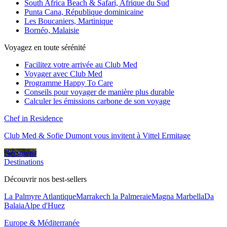
South Africa Beach & Safari, Afrique du Sud
Punta Cana, République dominicaine
Les Boucaniers, Martinique
Bornéo, Malaisie
Voyagez en toute sérénité
Facilitez votre arrivée au Club Med
Voyager avec Club Med
Programme Happy To Care
Conseils pour voyager de manière plus durable
Calculer les émissions carbone de son voyage
Chef in Residence
Club Med & Sofie Dumont vous invitent à Vittel Ermitage
Découvrir
Destinations
Découvrir nos best-sellers
La Palmyre Atlantique
Marrakech la Palmeraie
Magna Marbella
Da
Balaia
Alpe d'Huez
Europe & Méditerranée