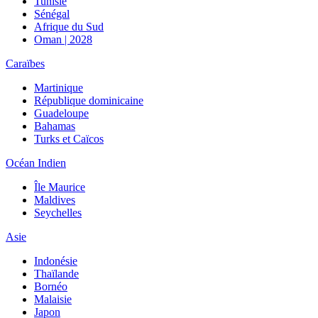
Tunisie
Sénégal
Afrique du Sud
Oman | 2028
Caraïbes
Martinique
République dominicaine
Guadeloupe
Bahamas
Turks et Caïcos
Océan Indien
Île Maurice
Maldives
Seychelles
Asie
Indonésie
Thaïlande
Bornéo
Malaisie
Japon