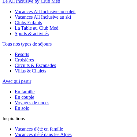
Le All Inclusive by Club Med
Vacances All Inclusive au soleil
Vacances All Inclusive au ski
Clubs Enfants
La Table au Club Med
Sports & activités
Tous nos types de séjours
Resorts
Croisières
Circuits & Escapades
Villas & Chalets
Avec qui partir
En famille
En couple
Voyages de noces
En solo
Inspirations
Vacances d'été en famille
Vacances d'été dans les Alpes