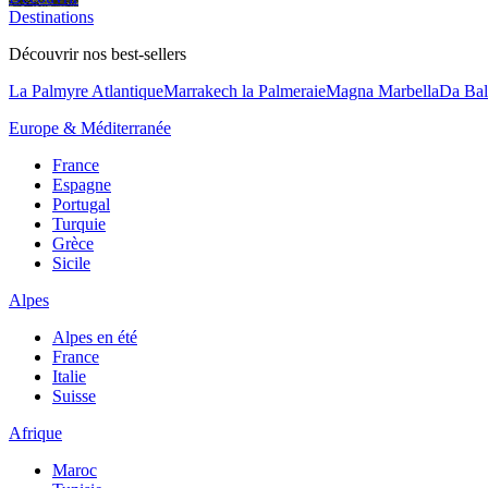
Destinations
Découvrir nos best-sellers
La Palmyre Atlantique
Marrakech la Palmeraie
Magna Marbella
Da Bal
Europe & Méditerranée
France
Espagne
Portugal
Turquie
Grèce
Sicile
Alpes
Alpes en été
France
Italie
Suisse
Afrique
Maroc