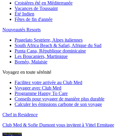
Croisières été en Méditerranée
Vacances de Toussaint
Été Indien
Fêtes de fin d'année
Nouveautés Resorts
Pragelato Sestriere, Alpes italiennes
South Africa Beach & Safari, Afrique du Sud
Punta Cana, République dominicaine
Les Boucaniers, Martinique
Bornéo, Malaisie
Voyagez en toute sérénité
Facilitez votre arrivée au Club Med
Voyager avec Club Med
Programme Happy To Care
Conseils pour voyager de manière plus durable
Calculer les émissions carbone de son voyage
Chef in Residence
Club Med & Sofie Dumont vous invitent à Vittel Ermitage
Découvrir