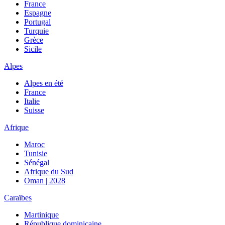
France
Espagne
Portugal
Turquie
Grèce
Sicile
Alpes
Alpes en été
France
Italie
Suisse
Afrique
Maroc
Tunisie
Sénégal
Afrique du Sud
Oman | 2028
Caraïbes
Martinique
République dominicaine