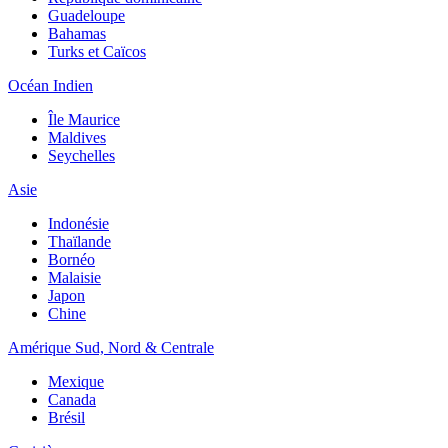
Guadeloupe
Bahamas
Turks et Caïcos
Océan Indien
Île Maurice
Maldives
Seychelles
Asie
Indonésie
Thaïlande
Bornéo
Malaisie
Japon
Chine
Amérique Sud, Nord & Centrale
Mexique
Canada
Brésil