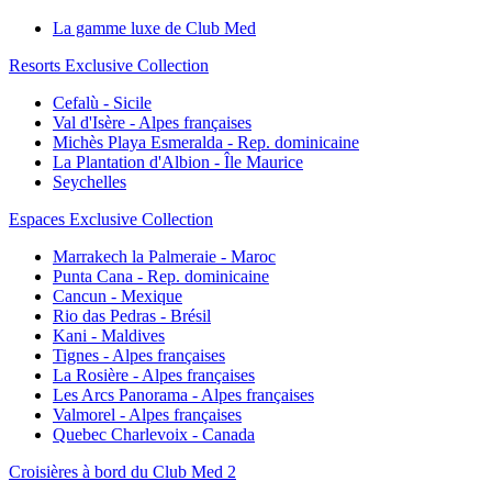
La gamme luxe de Club Med
Resorts Exclusive Collection
Cefalù - Sicile
Val d'Isère - Alpes françaises
Michès Playa Esmeralda - Rep. dominicaine
La Plantation d'Albion - Île Maurice
Seychelles
Espaces Exclusive Collection
Marrakech la Palmeraie - Maroc
Punta Cana - Rep. dominicaine
Cancun - Mexique
Rio das Pedras - Brésil
Kani - Maldives
Tignes - Alpes françaises
La Rosière - Alpes françaises
Les Arcs Panorama - Alpes françaises
Valmorel - Alpes françaises
Quebec Charlevoix - Canada
Croisières à bord du Club Med 2