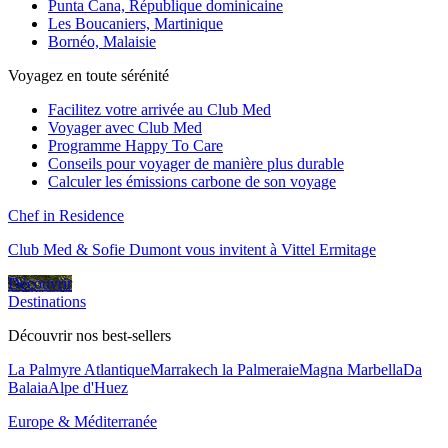
Punta Cana, République dominicaine
Les Boucaniers, Martinique
Bornéo, Malaisie
Voyagez en toute sérénité
Facilitez votre arrivée au Club Med
Voyager avec Club Med
Programme Happy To Care
Conseils pour voyager de manière plus durable
Calculer les émissions carbone de son voyage
Chef in Residence
Club Med & Sofie Dumont vous invitent à Vittel Ermitage
Découvrir
Destinations
Découvrir nos best-sellers
La Palmyre Atlantique
Marrakech la Palmeraie
Magna Marbella
Da
Balaia
Alpe d'Huez
Europe & Méditerranée