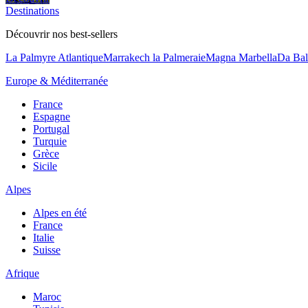
Destinations
Découvrir nos best-sellers
La Palmyre Atlantique
Marrakech la Palmeraie
Magna Marbella
Da Bal
Europe & Méditerranée
France
Espagne
Portugal
Turquie
Grèce
Sicile
Alpes
Alpes en été
France
Italie
Suisse
Afrique
Maroc