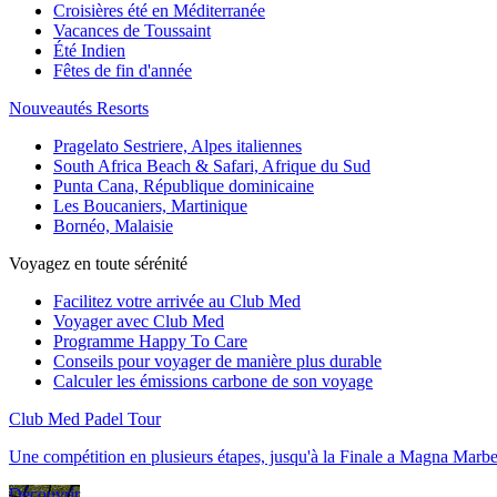
Croisières été en Méditerranée
Vacances de Toussaint
Été Indien
Fêtes de fin d'année
Nouveautés Resorts
Pragelato Sestriere, Alpes italiennes
South Africa Beach & Safari, Afrique du Sud
Punta Cana, République dominicaine
Les Boucaniers, Martinique
Bornéo, Malaisie
Voyagez en toute sérénité
Facilitez votre arrivée au Club Med
Voyager avec Club Med
Programme Happy To Care
Conseils pour voyager de manière plus durable
Calculer les émissions carbone de son voyage
Club Med Padel Tour
Une compétition en plusieurs étapes, jusqu'à la Finale a Magna Marbe
Découvrir