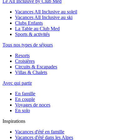
Le All Inclusive by Club Med
Vacances All Inclusive au soleil
Vacances All Inclusive au ski
Clubs Enfants
La Table au Club Med
Sports & activités
Tous nos types de séjours
Resorts
Croisières
Circuits & Escapades
Villas & Chalets
Avec qui partir
En famille
En couple
Voyages de noces
En solo
Inspirations
Vacances d'été en famille
Vacances d'été dans les Alpes