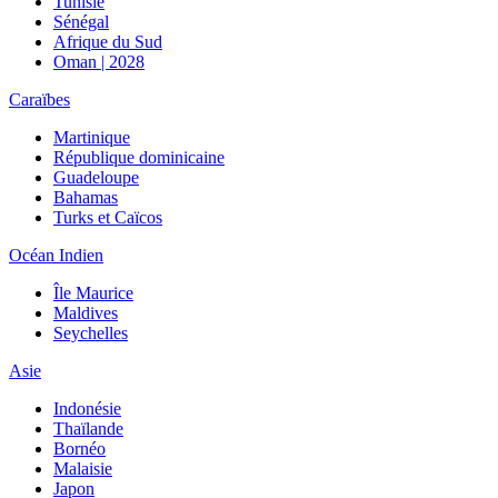
Tunisie
Sénégal
Afrique du Sud
Oman | 2028
Caraïbes
Martinique
République dominicaine
Guadeloupe
Bahamas
Turks et Caïcos
Océan Indien
Île Maurice
Maldives
Seychelles
Asie
Indonésie
Thaïlande
Bornéo
Malaisie
Japon