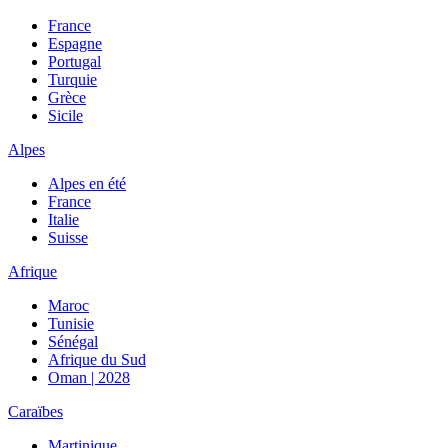
France
Espagne
Portugal
Turquie
Grèce
Sicile
Alpes
Alpes en été
France
Italie
Suisse
Afrique
Maroc
Tunisie
Sénégal
Afrique du Sud
Oman | 2028
Caraïbes
Martinique