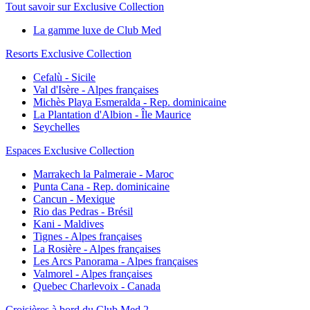
Tout savoir sur Exclusive Collection
La gamme luxe de Club Med
Resorts Exclusive Collection
Cefalù - Sicile
Val d'Isère - Alpes françaises
Michès Playa Esmeralda - Rep. dominicaine
La Plantation d'Albion - Île Maurice
Seychelles
Espaces Exclusive Collection
Marrakech la Palmeraie - Maroc
Punta Cana - Rep. dominicaine
Cancun - Mexique
Rio das Pedras - Brésil
Kani - Maldives
Tignes - Alpes françaises
La Rosière - Alpes françaises
Les Arcs Panorama - Alpes françaises
Valmorel - Alpes françaises
Quebec Charlevoix - Canada
Croisières à bord du Club Med 2