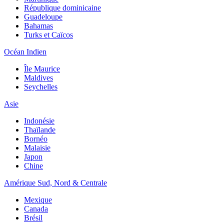
République dominicaine
Guadeloupe
Bahamas
Turks et Caïcos
Océan Indien
Île Maurice
Maldives
Seychelles
Asie
Indonésie
Thaïlande
Bornéo
Malaisie
Japon
Chine
Amérique Sud, Nord & Centrale
Mexique
Canada
Brésil