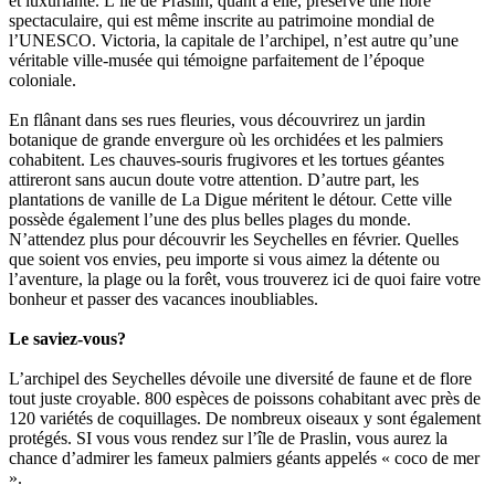
et luxuriante. L’île de Praslin, quant à elle, préserve une flore
spectaculaire, qui est même inscrite au patrimoine mondial de
l’UNESCO. Victoria, la capitale de l’archipel, n’est autre qu’une
véritable ville-musée qui témoigne parfaitement de l’époque
coloniale.
En flânant dans ses rues fleuries, vous découvrirez un jardin
botanique de grande envergure où les orchidées et les palmiers
cohabitent. Les chauves-souris frugivores et les tortues géantes
attireront sans aucun doute votre attention. D’autre part, les
plantations de vanille de La Digue méritent le détour. Cette ville
possède également l’une des plus belles plages du monde.
N’attendez plus pour découvrir les Seychelles en février. Quelles
que soient vos envies, peu importe si vous aimez la détente ou
l’aventure, la plage ou la forêt, vous trouverez ici de quoi faire votre
bonheur et passer des vacances inoubliables.
Le saviez-vous?
L’archipel des Seychelles dévoile une diversité de faune et de flore
tout juste croyable. 800 espèces de poissons cohabitant avec près de
120 variétés de coquillages. De nombreux oiseaux y sont également
protégés. SI vous vous rendez sur l’île de Praslin, vous aurez la
chance d’admirer les fameux palmiers géants appelés « coco de mer
».