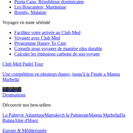
Punta Cana, République dominicaine
Les Boucaniers, Martinique
Bornéo, Malaisie
Voyagez en toute sérénité
Facilitez votre arrivée au Club Med
Voyager avec Club Med
Programme Happy To Care
Conseils pour voyager de manière plus durable
Calculer les émissions carbone de son voyage
Club Med Padel Tour
Une compétition en plusieurs étapes, jusqu'à la Finale a Magna
Marbella
Découvrir
Destinations
Découvrir nos best-sellers
La Palmyre Atlantique
Marrakech la Palmeraie
Magna Marbella
Da
Balaia
Alpe d'Huez
Europe & Méditerranée