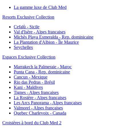
La gamme luxe de Club Med
Resorts Exclusive Collection
Cefalù - Sicile
Val d'Isère - Alpes françaises
Michès Playa Esmeralda - Rep. dominicaine
La Plantation d'Albion - Île Maurice
Seychelles
Espaces Exclusive Collection
Marrakech la Palmeraie - Maroc
Punta Cana - Rep. dominicaine
Cancun - Mexique
Rio das Pedras - Brésil
Kani - Maldives
Tignes - Alpes françaises
La Rosière - Alpes françaises
Les Arcs Panorama - Alpes françaises
Valmorel - Alpes françaises
Quebec Charlevoix - Canada
Croisières à bord du Club Med 2