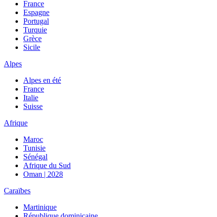
France
Espagne
Portugal
Turquie
Grèce
Sicile
Alpes
Alpes en été
France
Italie
Suisse
Afrique
Maroc
Tunisie
Sénégal
Afrique du Sud
Oman | 2028
Caraïbes
Martinique
République dominicaine