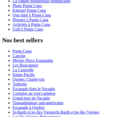
La culture République dominicaine
Plage Punta Cana
Kitesurf Punta Cana
Que faire à Punta Cana
Plonger à Punta Cana
Activités à Punta Cana
Golf à Punta Cana
Nos best sellers
Punta Cana
Cancún
Michès Playa Esmeralda
Les Boucaniers
La Caravelle
Ixtapa Pacific
Quebec Charlevoix
Turkoise
Escapade dans le Yucatán
Croisière au vent caribéen
Grand tour du Yucatán
Transatlantique sud-américaine
Escapade à Quebec
St-Barth et les îles ViergesSt-Barth et les îles Vierges
Les îles Vierges Britanniques