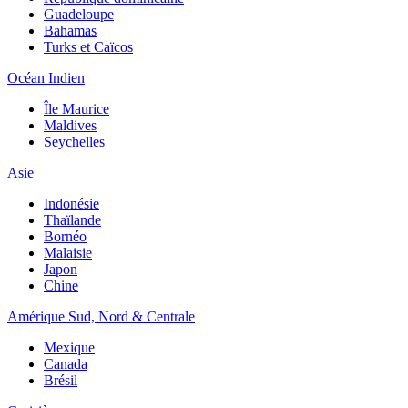
Guadeloupe
Bahamas
Turks et Caïcos
Océan Indien
Île Maurice
Maldives
Seychelles
Asie
Indonésie
Thaïlande
Bornéo
Malaisie
Japon
Chine
Amérique Sud, Nord & Centrale
Mexique
Canada
Brésil