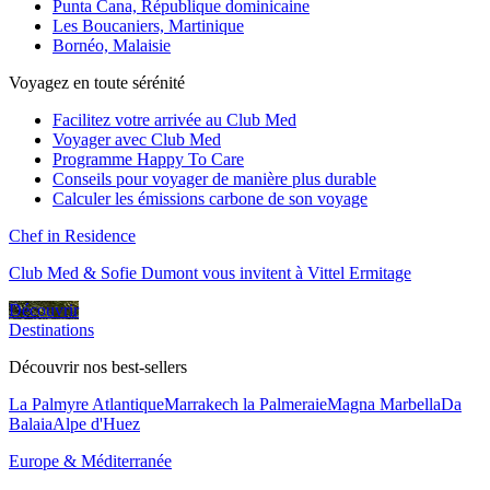
Punta Cana, République dominicaine
Les Boucaniers, Martinique
Bornéo, Malaisie
Voyagez en toute sérénité
Facilitez votre arrivée au Club Med
Voyager avec Club Med
Programme Happy To Care
Conseils pour voyager de manière plus durable
Calculer les émissions carbone de son voyage
Chef in Residence
Club Med & Sofie Dumont vous invitent à Vittel Ermitage
Découvrir
Destinations
Découvrir nos best-sellers
La Palmyre Atlantique
Marrakech la Palmeraie
Magna Marbella
Da
Balaia
Alpe d'Huez
Europe & Méditerranée