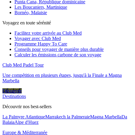
Punta Cana, République dominicaine
Les Boucaniers, Martinique
Bornéo, Malaisie
Voyagez en toute sérénité
Facilitez votre arrivée au Club Med
Voyager avec Club Med
Programme Happy To Care
Conseils pour voyager de manière plus durable
Calculer les émissions carbone de son voyage
Club Med Padel Tour
Une compétition en plusieurs étapes, jusqu'à la Finale a Magna
Marbella
Découvrir
Destinations
Découvrir nos best-sellers
La Palmyre Atlantique
Marrakech la Palmeraie
Magna Marbella
Da
Balaia
Alpe d'Huez
Europe & Méditerranée