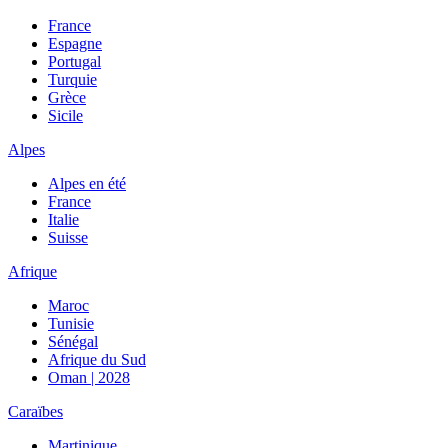
France
Espagne
Portugal
Turquie
Grèce
Sicile
Alpes
Alpes en été
France
Italie
Suisse
Afrique
Maroc
Tunisie
Sénégal
Afrique du Sud
Oman | 2028
Caraïbes
Martinique