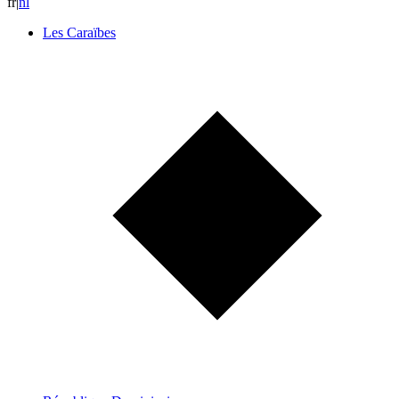
fr
|
n
l
Les Caraïbes