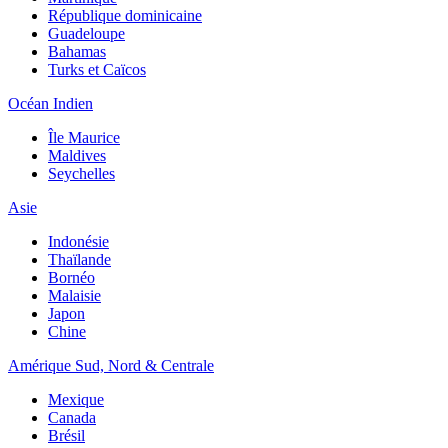
République dominicaine
Guadeloupe
Bahamas
Turks et Caïcos
Océan Indien
Île Maurice
Maldives
Seychelles
Asie
Indonésie
Thaïlande
Bornéo
Malaisie
Japon
Chine
Amérique Sud, Nord & Centrale
Mexique
Canada
Brésil