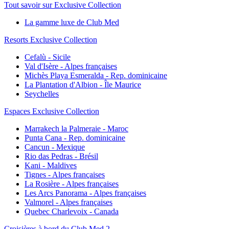
Tout savoir sur Exclusive Collection
La gamme luxe de Club Med
Resorts Exclusive Collection
Cefalù - Sicile
Val d'Isère - Alpes françaises
Michès Playa Esmeralda - Rep. dominicaine
La Plantation d'Albion - Île Maurice
Seychelles
Espaces Exclusive Collection
Marrakech la Palmeraie - Maroc
Punta Cana - Rep. dominicaine
Cancun - Mexique
Rio das Pedras - Brésil
Kani - Maldives
Tignes - Alpes françaises
La Rosière - Alpes françaises
Les Arcs Panorama - Alpes françaises
Valmorel - Alpes françaises
Quebec Charlevoix - Canada
Croisières à bord du Club Med 2