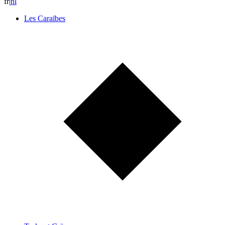
fr
|
n
l
Les Caraïbes