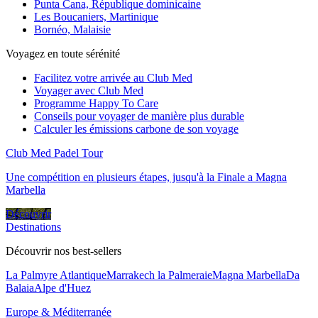
Punta Cana, République dominicaine
Les Boucaniers, Martinique
Bornéo, Malaisie
Voyagez en toute sérénité
Facilitez votre arrivée au Club Med
Voyager avec Club Med
Programme Happy To Care
Conseils pour voyager de manière plus durable
Calculer les émissions carbone de son voyage
Club Med Padel Tour
Une compétition en plusieurs étapes, jusqu'à la Finale a Magna
Marbella
Découvrir
Destinations
Découvrir nos best-sellers
La Palmyre Atlantique
Marrakech la Palmeraie
Magna Marbella
Da
Balaia
Alpe d'Huez
Europe & Méditerranée