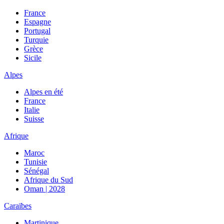
France
Espagne
Portugal
Turquie
Grèce
Sicile
Alpes
Alpes en été
France
Italie
Suisse
Afrique
Maroc
Tunisie
Sénégal
Afrique du Sud
Oman | 2028
Caraïbes
Martinique