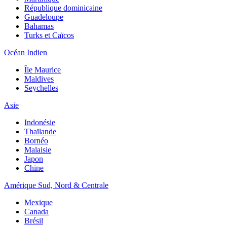
République dominicaine
Guadeloupe
Bahamas
Turks et Caïcos
Océan Indien
Île Maurice
Maldives
Seychelles
Asie
Indonésie
Thaïlande
Bornéo
Malaisie
Japon
Chine
Amérique Sud, Nord & Centrale
Mexique
Canada
Brésil