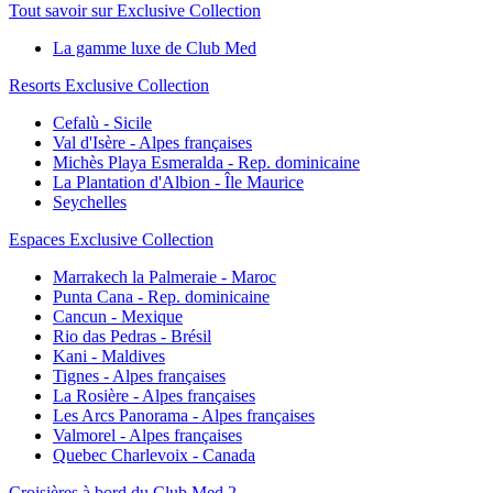
Tout savoir sur Exclusive Collection
La gamme luxe de Club Med
Resorts Exclusive Collection
Cefalù - Sicile
Val d'Isère - Alpes françaises
Michès Playa Esmeralda - Rep. dominicaine
La Plantation d'Albion - Île Maurice
Seychelles
Espaces Exclusive Collection
Marrakech la Palmeraie - Maroc
Punta Cana - Rep. dominicaine
Cancun - Mexique
Rio das Pedras - Brésil
Kani - Maldives
Tignes - Alpes françaises
La Rosière - Alpes françaises
Les Arcs Panorama - Alpes françaises
Valmorel - Alpes françaises
Quebec Charlevoix - Canada
Croisières à bord du Club Med 2