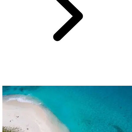
A 45 minutes de Columbus Isle,
Escalier de la Reine.
C’est l’attraction la plus populaire de Nassau que vous découvrez
lors de votre séjour tout compris aux Bahamas. Ses 65 marches
représentent les 65 années de règne de la reine Victoria. Accessible
en 45min depuis votre resort Club Med Columbus Isle, ce
monument historique fait de roche et de solennel est un symbole