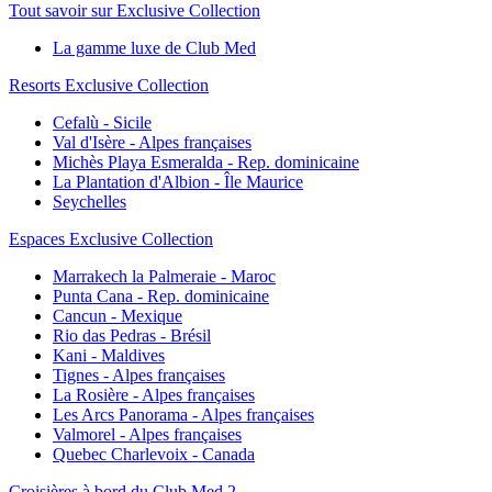
Tout savoir sur Exclusive Collection
La gamme luxe de Club Med
Resorts Exclusive Collection
Cefalù - Sicile
Val d'Isère - Alpes françaises
Michès Playa Esmeralda - Rep. dominicaine
La Plantation d'Albion - Île Maurice
Seychelles
Espaces Exclusive Collection
Marrakech la Palmeraie - Maroc
Punta Cana - Rep. dominicaine
Cancun - Mexique
Rio das Pedras - Brésil
Kani - Maldives
Tignes - Alpes françaises
La Rosière - Alpes françaises
Les Arcs Panorama - Alpes françaises
Valmorel - Alpes françaises
Quebec Charlevoix - Canada
Croisières à bord du Club Med 2