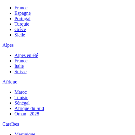
France
Espagne
Portugal
Turquie
Grèce
Sicile
Alpes
Alpes en été
France
Italie
Suisse
Afrique
Maroc
Tunisie
Sénégal
Afrique du Sud
Oman | 2028
Caraïbes
Martinique