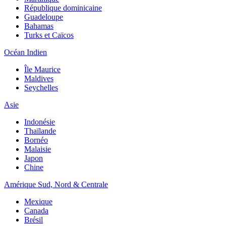
République dominicaine
Guadeloupe
Bahamas
Turks et Caïcos
Océan Indien
Île Maurice
Maldives
Seychelles
Asie
Indonésie
Thaïlande
Bornéo
Malaisie
Japon
Chine
Amérique Sud, Nord & Centrale
Mexique
Canada
Brésil