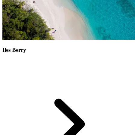
avant tout : la reine Victoria fût actrice majeure de l’abolition de
l’esclavage aux Bahamas.
Adresse :
Elisabeth Ave, Nassau, Bahamas
Iles Berry