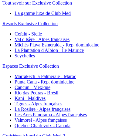
Tout savoir sur Exclusive Collection
La gamme luxe de Club Med
Resorts Exclusive Collection
Cefalù - Sicile
Val d'Isère - Alpes françaises
Michès Playa Esmeralda - Rep. dominicaine
La Plantation d'Albion - Île Maurice
Seychelles
Espaces Exclusive Collection
Marrakech la Palmeraie - Maroc
Punta Cana - Rep. dominicaine
Cancun - Mexique
Rio das Pedras - Brésil
Kani - Maldives
Tignes - Alpes françaises
La Rosière - Alpes françaises
Les Arcs Panorama - Alpes françaises
Valmorel - Alpes françaises
Quebec Charlevoix - Canada
Croisières à bord du Club Med 2