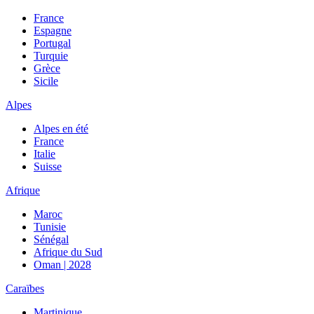
France
Espagne
Portugal
Turquie
Grèce
Sicile
Alpes
Alpes en été
France
Italie
Suisse
Afrique
Maroc
Tunisie
Sénégal
Afrique du Sud
Oman | 2028
Caraïbes
Martinique