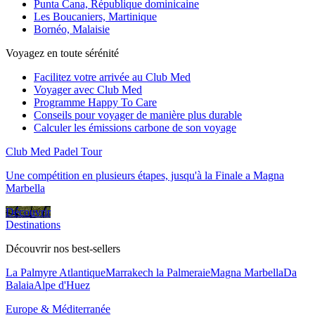
Punta Cana, République dominicaine
Les Boucaniers, Martinique
Bornéo, Malaisie
Voyagez en toute sérénité
Facilitez votre arrivée au Club Med
Voyager avec Club Med
Programme Happy To Care
Conseils pour voyager de manière plus durable
Calculer les émissions carbone de son voyage
Club Med Padel Tour
Une compétition en plusieurs étapes, jusqu'à la Finale a Magna
Marbella
Découvrir
Destinations
Découvrir nos best-sellers
La Palmyre Atlantique
Marrakech la Palmeraie
Magna Marbella
Da
Balaia
Alpe d'Huez
Europe & Méditerranée