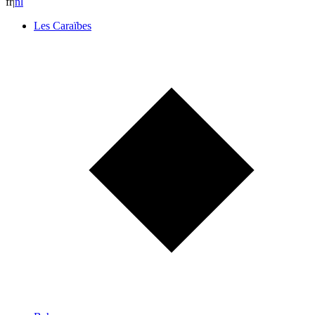
fr
|
n
l
Les Caraïbes