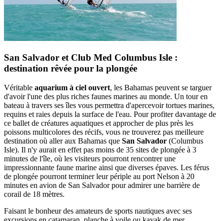
San Salvador et Club Med Columbus Isle :
destination rêvée pour la plongée
Véritable
aquarium à ciel ouvert
, les Bahamas peuvent se targuer
d'avoir l'une des plus riches faunes marines au monde. Un tour en
bateau à travers ses îles vous permettra d'apercevoir tortues marines,
requins et raies depuis la surface de l'eau. Pour profiter davantage de
ce ballet de créatures aquatiques et approcher de plus près les
poissons multicolores des récifs, vous ne trouverez pas meilleure
destination où aller aux Bahamas que
San Salvador
(Columbus
Isle). Il n'y aurait en effet pas moins de 35 sites de plongée à 3
minutes de l'île, où les visiteurs pourront rencontrer une
impressionnante faune marine ainsi que diverses épaves. Les férus
de plongée pourront terminer leur périple au port Nelson à 20
minutes en avion de San Salvador pour admirer une barrière de
corail de 18 mètres.
Faisant le bonheur des amateurs de sports nautiques avec ses
excursions en catamaran, planche à voile ou kayak de mer,