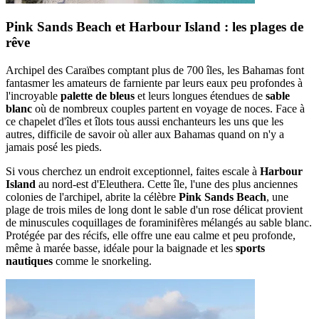
Pink Sands Beach et Harbour Island : les plages de
rêve
Archipel des Caraïbes comptant plus de 700 îles, les Bahamas font
fantasmer les amateurs de farniente par leurs eaux peu profondes à
l'incroyable
palette de bleus
et leurs longues étendues de
sable
blanc
où de nombreux couples partent en voyage de noces. Face à
ce chapelet d'îles et îlots tous aussi enchanteurs les uns que les
autres, difficile de savoir où aller aux Bahamas quand on n'y a
jamais posé les pieds.
Si vous cherchez un endroit exceptionnel, faites escale à
Harbour
Island
au nord-est d'Eleuthera. Cette île, l'une des plus anciennes
colonies de l'archipel, abrite la célèbre
Pink Sands Beach
, une
plage de trois miles de long dont le sable d'un rose délicat provient
de minuscules coquillages de foraminifères mélangés au sable blanc.
Protégée par des récifs, elle offre une eau calme et peu profonde,
même à marée basse, idéale pour la baignade et les
sports
nautiques
comme le snorkeling.