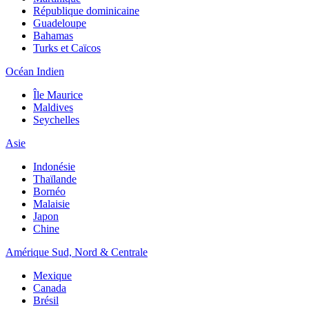
République dominicaine
Guadeloupe
Bahamas
Turks et Caïcos
Océan Indien
Île Maurice
Maldives
Seychelles
Asie
Indonésie
Thaïlande
Bornéo
Malaisie
Japon
Chine
Amérique Sud, Nord & Centrale
Mexique
Canada
Brésil