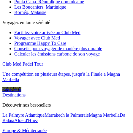
Punta Cana, République dominicaine
Les Boucaniers, Martinique
Bornéo, Malaisie
Voyagez en toute sérénité
Facilitez votre arrivée au Club Med
Voyager avec Club Med
Programme Happy To Care
Conseils pour voyager de manière plus durable
Calculer les émissions carbone de son voyage
Club Med Padel Tour
Une compétition en plusieurs étapes, jusqu'à la Finale a Magna
Marbella
Découvrir
Destinations
Découvrir nos best-sellers
La Palmyre Atlantique
Marrakech la Palmeraie
Magna Marbella
Da
Balaia
Alpe d'Huez
Europe & Méditerranée