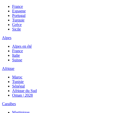
France
Espagne
Portugal
Turquie
Grèce
Sicile
Alpes
Alpes en été
France
Italie
Suisse
Afrique
Maroc
Tunisie
Sénégal
Afrique du Sud
Oman | 2028
Caraïbes
Martinique