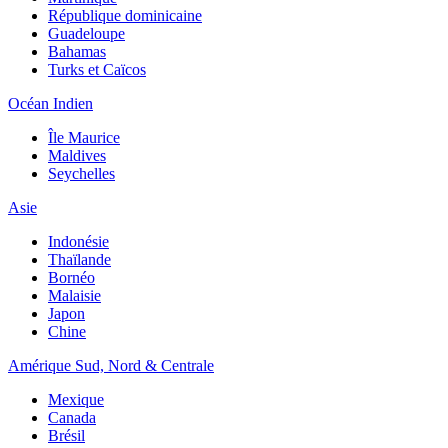
République dominicaine
Guadeloupe
Bahamas
Turks et Caïcos
Océan Indien
Île Maurice
Maldives
Seychelles
Asie
Indonésie
Thaïlande
Bornéo
Malaisie
Japon
Chine
Amérique Sud, Nord & Centrale
Mexique
Canada
Brésil