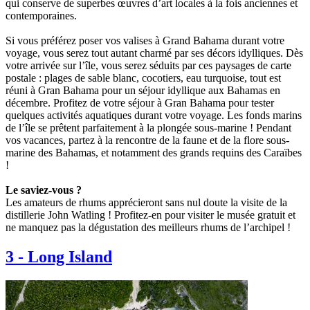
qui conserve de superbes œuvres d’art locales à la fois anciennes et
contemporaines.
Si vous préférez poser vos valises à Grand Bahama durant votre
voyage, vous serez tout autant charmé par ses décors idylliques. Dès
votre arrivée sur l’île, vous serez séduits par ces paysages de carte
postale : plages de sable blanc, cocotiers, eau turquoise, tout est
réuni à Gran Bahama pour un séjour idyllique aux Bahamas en
décembre. Profitez de votre séjour à Gran Bahama pour tester
quelques activités aquatiques durant votre voyage. Les fonds marins
de l’île se prêtent parfaitement à la plongée sous-marine ! Pendant
vos vacances, partez à la rencontre de la faune et de la flore sous-
marine des Bahamas, et notamment des grands requins des Caraïbes
!
Le saviez-vous ?
Les amateurs de rhums apprécieront sans nul doute la visite de la
distillerie John Watling ! Profitez-en pour visiter le musée gratuit et
ne manquez pas la dégustation des meilleurs rhums de l’archipel !
3
-
Long Island