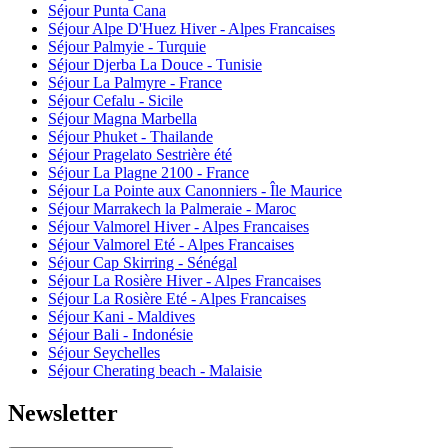
Séjour Punta Cana
Séjour Alpe D'Huez Hiver - Alpes Francaises
Séjour Palmyie - Turquie
Séjour Djerba La Douce - Tunisie
Séjour La Palmyre - France
Séjour Cefalu - Sicile
Séjour Magna Marbella
Séjour Phuket - Thailande
Séjour Pragelato Sestrière été
Séjour La Plagne 2100 - France
Séjour La Pointe aux Canonniers - Île Maurice
Séjour Marrakech la Palmeraie - Maroc
Séjour Valmorel Hiver - Alpes Francaises
Séjour Valmorel Eté - Alpes Francaises
Séjour Cap Skirring - Sénégal
Séjour La Rosière Hiver - Alpes Francaises
Séjour La Rosière Eté - Alpes Francaises
Séjour Kani - Maldives
Séjour Bali - Indonésie
Séjour Seychelles
Séjour Cherating beach - Malaisie
Newsletter