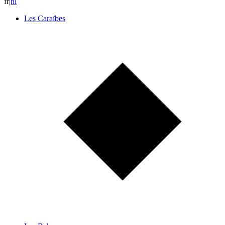
fr
|
n
l
Les Caraïbes