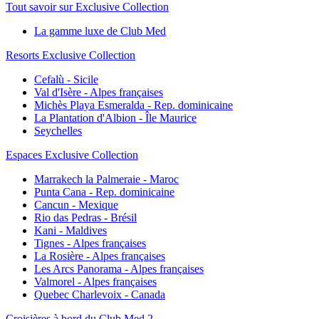
Tout savoir sur Exclusive Collection
La gamme luxe de Club Med
Resorts Exclusive Collection
Cefalù - Sicile
Val d'Isère - Alpes françaises
Michès Playa Esmeralda - Rep. dominicaine
La Plantation d'Albion - Île Maurice
Seychelles
Espaces Exclusive Collection
Marrakech la Palmeraie - Maroc
Punta Cana - Rep. dominicaine
Cancun - Mexique
Rio das Pedras - Brésil
Kani - Maldives
Tignes - Alpes françaises
La Rosière - Alpes françaises
Les Arcs Panorama - Alpes françaises
Valmorel - Alpes françaises
Quebec Charlevoix - Canada
Croisières à bord du Club Med 2