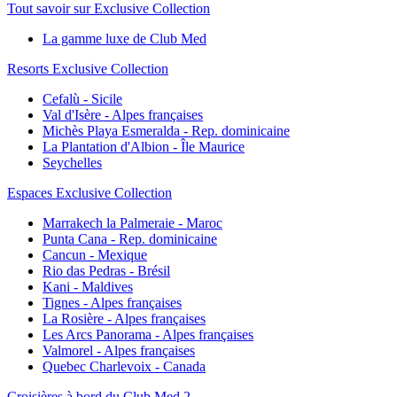
Tout savoir sur Exclusive Collection
La gamme luxe de Club Med
Resorts Exclusive Collection
Cefalù - Sicile
Val d'Isère - Alpes françaises
Michès Playa Esmeralda - Rep. dominicaine
La Plantation d'Albion - Île Maurice
Seychelles
Espaces Exclusive Collection
Marrakech la Palmeraie - Maroc
Punta Cana - Rep. dominicaine
Cancun - Mexique
Rio das Pedras - Brésil
Kani - Maldives
Tignes - Alpes françaises
La Rosière - Alpes françaises
Les Arcs Panorama - Alpes françaises
Valmorel - Alpes françaises
Quebec Charlevoix - Canada
Croisières à bord du Club Med 2