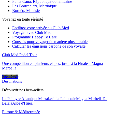
Punta Cana, République dominicaine
Les Boucaniers, Martinique
Bornéo, Malaisie
Voyagez en toute sérénité
Facilitez votre arrivée au Club Med
Voyager avec Club Med
Programme Happy To Care
Conseils pour voyager de manière plus durable
Calculer les émissions carbone de son voyage
Club Med Padel Tour
Une compétition en plusieurs étapes, jusqu'à la Finale a Magna
Marbella
Découvrir
Destinations
Découvrir nos best-sellers
La Palmyre Atlantique
Marrakech la Palmeraie
Magna Marbella
Da
Balaia
Alpe d'Huez
Europe & Méditerranée