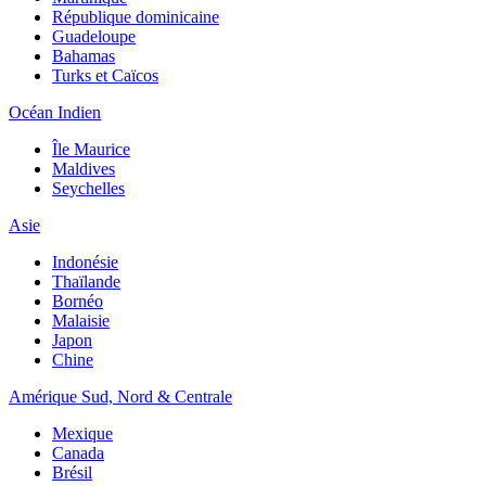
République dominicaine
Guadeloupe
Bahamas
Turks et Caïcos
Océan Indien
Île Maurice
Maldives
Seychelles
Asie
Indonésie
Thaïlande
Bornéo
Malaisie
Japon
Chine
Amérique Sud, Nord & Centrale
Mexique
Canada
Brésil