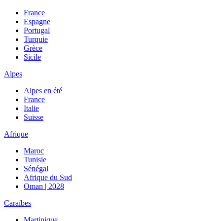
France
Espagne
Portugal
Turquie
Grèce
Sicile
Alpes
Alpes en été
France
Italie
Suisse
Afrique
Maroc
Tunisie
Sénégal
Afrique du Sud
Oman | 2028
Caraïbes
Martinique