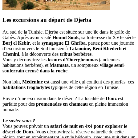
Les excursions au départ de Djerba
Au sud de la Tunisie, Djerba est située sur une île dans le golfe de
Gabès. Après avoir visité
Houmt Souk
, sa forteresse du XVIe siècle
Borj el Kebir
, et la
synagogue El Ghriba
, partez pour une journée
d’excursion vers le Sud tunisien à
Tataouine, Beni Khedech et
Chenini
, à la découverte des
tribus berbères
.
Vous y découvrirez les
ksours d’Ouerghemmas
(anciennes
habitations berbères), et
Matmata
, un somptueux
village semi-
souterrain creusé dans la roche
.
Non loin,
Médenine
est aussi une ville qui contient des ghorfas, ces
habitations troglodytes
typiques de cette région en Tunisie.
Envie d’une excursion dans le désert ? La localité de
Douz
est
parfaite pour des
promenades en chameau
en pleine immersion
nomade.
Le saviez-vous ?
Vous pouvez prévoir un
safari de nuit en 4x4 pour explorer le
désert de Douz
. Vous découvrirez la réserve naturelle de cette
région, tout en expérimentant le style bédouin, avec une nuit dans un