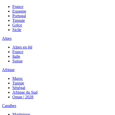
France
Espagne
Portugal
Turquie
Grèce
Sicile
Alpes
Alpes en été
France
Italie
Suisse
Afrique
Maroc
Tunisie
Sénégal
Afrique du Sud
Oman | 2028
Caraïbes
Martinique