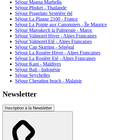
Séjour Magna Marbella
Séjour Phuket - Thailande
Séjour Pragelato Sestrière été
Séjour La Plagne 2100 - France
Séjour La Pointe aux Canonniers - Île Maurice
Séjour Marrakech la Palmeraie - Maroc
Séjour Valmorel Hiver - Alpes Francaises
Séjour Valmorel Eté - Alpes Francaises
Séjour Cap Skirring - Sénégal
Séjour La Rosière Hiver - Alpes Francaises
Séjour La Rosière Eté - Alpes Francaises
Séjour Kani - Maldives
Séjour Bali - Indonésie
Séjour Seychelles
Séjour Cherating beach - Malaisie
Newsletter
Inscription à la Newsletter