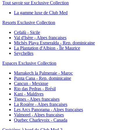
Tout savoir sur Exclusive Collection
La gamme luxe de Club Med
Resorts Exclusive Collection
Cefalù - Sicile
Val d'Isère - Alpes françaises
Michès Playa Esmeralda - Rep. dominicaine
La Plantation d'Albion - Île Maurice
Seychelles
Espaces Exclusive Collection
Marrakech la Palmeraie - Maroc
Punta Cana - Rep. dominicaine
Cancun - Mexique
Rio das Pedras - Brésil
Kani - Maldives
Tignes - Alpes françaises
La Rosière - Alpes françaises
Les Arcs Panorama - Alpes françaises
Valmorel - Alpes françaises
Quebec Charlevoix - Canada
Croisières à bord du Club Med 2