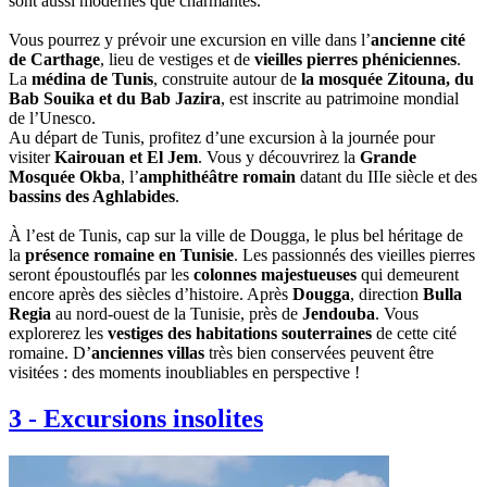
sont aussi modernes que charmantes.
Vous pourrez y prévoir une excursion en ville dans l’
ancienne cité
de Carthage
, lieu de vestiges et de
vieilles pierres phéniciennes
.
La
médina de Tunis
, construite autour de
la mosquée Zitouna, du
Bab Souika et du Bab Jazira
, est inscrite au patrimoine mondial
de l’Unesco.
Au départ de Tunis, profitez d’une excursion à la journée pour
visiter
Kairouan et El Jem
. Vous y découvrirez la
Grande
Mosquée Okba
, l’
amphithéâtre romain
datant du IIIe siècle et des
bassins des Aghlabides
.
À l’est de Tunis, cap sur la ville de Dougga, le plus bel héritage de
la
présence romaine en Tunisie
. Les passionnés des vieilles pierres
seront époustouflés par les
colonnes majestueuses
qui demeurent
encore après des siècles d’histoire. Après
Dougga
, direction
Bulla
Regia
au nord-ouest de la Tunisie, près de
Jendouba
. Vous
explorerez les
vestiges des habitations souterraines
de cette cité
romaine. D’
anciennes villas
très bien conservées peuvent être
visitées : des moments inoubliables en perspective !
3
-
Excursions insolites