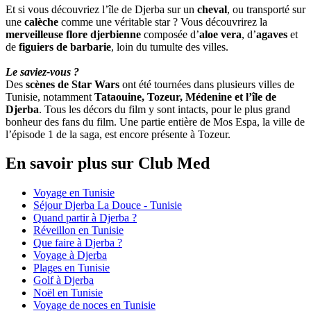
Et si vous découvriez l’île de Djerba sur un
cheval
, ou transporté sur
une
calèche
comme une véritable star ? Vous découvrirez la
merveilleuse flore djerbienne
composée d’
aloe vera
, d’
agaves
et
de
figuiers de barbarie
, loin du tumulte des villes.
Le saviez-vous ?
Des
scènes de Star Wars
ont été tournées dans plusieurs villes de
Tunisie, notamment
Tataouine, Tozeur, Médenine et l’île de
Djerba
. Tous les décors du film y sont intacts, pour le plus grand
bonheur des fans du film. Une partie entière de Mos Espa, la ville de
l’épisode 1 de la saga, est encore présente à Tozeur.
En savoir plus sur Club Med
Voyage en Tunisie
Séjour Djerba La Douce - Tunisie
Quand partir à Djerba ?
Réveillon en Tunisie
Que faire à Djerba ?
Voyage à Djerba
Plages en Tunisie
Golf à Djerba
Noël en Tunisie
Voyage de noces en Tunisie