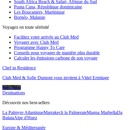
South Africa Beach & Safari, Afrique du Sud
Punta Cana, République dominicaine
Les Boucaniers, Martinique
Bornéo, Malaisie
Voyagez en toute sérénité
Facilitez votre arrivée au Club Med
Voyager avec Club Med
Programme Happy To Care
Conseils pour voyager de manière plus durable
Calculer les émissions carbone de son voyage
Chef in Residence
Club Med & Sofie Dumont vous invitent à Vittel Ermitage
Découvrir
Destinations
Découvrir nos best-sellers
La Palmyre Atlantique
Marrakech la Palmeraie
Magna Marbella
Da
Balaia
Alpe d'Huez
Europe & Méditerranée