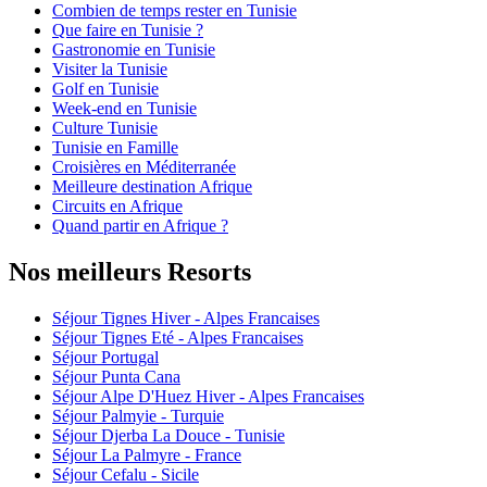
Combien de temps rester en Tunisie
Que faire en Tunisie ?
Gastronomie en Tunisie
Visiter la Tunisie
Golf en Tunisie
Week-end en Tunisie
Culture Tunisie
Tunisie en Famille
Croisières en Méditerranée
Meilleure destination Afrique
Circuits en Afrique
Quand partir en Afrique ?
Nos meilleurs Resorts
Séjour Tignes Hiver - Alpes Francaises
Séjour Tignes Eté - Alpes Francaises
Séjour Portugal
Séjour Punta Cana
Séjour Alpe D'Huez Hiver - Alpes Francaises
Séjour Palmyie - Turquie
Séjour Djerba La Douce - Tunisie
Séjour La Palmyre - France
Séjour Cefalu - Sicile