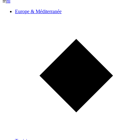
fr
|
n
l
Europe & Méditerranée