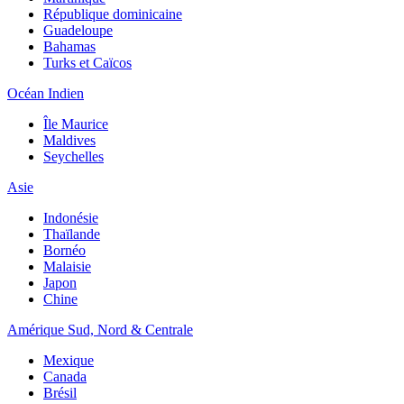
République dominicaine
Guadeloupe
Bahamas
Turks et Caïcos
Océan Indien
Île Maurice
Maldives
Seychelles
Asie
Indonésie
Thaïlande
Bornéo
Malaisie
Japon
Chine
Amérique Sud, Nord & Centrale
Mexique
Canada
Brésil