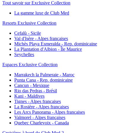
Tout savoir sur Exclusive Collection
La gamme luxe de Club Med
Resorts Exclusive Collection
Cefalù - Sicile
Val d'Isère - Alpes françaises
Michès Playa Esmeralda - Rep. dominicaine
La Plantation d'Albion - Île Maurice
Seychelles
Espaces Exclusive Collection
Marrakech la Palmeraie - Maroc
Punta Cana - Rep. dominicaine
Cancun - Mexique
Rio das Pedras - Brésil
Kani - Maldives
Tignes - Alpes françaises
La Rosière - Alpes françaises
Les Arcs Panorama - Alpes françaises
Valmorel - Alpes françaises
Quebec Charlevoix - Canada
Croisières à bord du Club Med 2