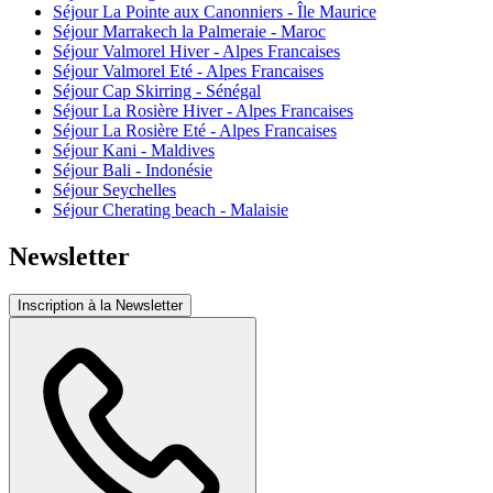
Séjour La Pointe aux Canonniers - Île Maurice
Séjour Marrakech la Palmeraie - Maroc
Séjour Valmorel Hiver - Alpes Francaises
Séjour Valmorel Eté - Alpes Francaises
Séjour Cap Skirring - Sénégal
Séjour La Rosière Hiver - Alpes Francaises
Séjour La Rosière Eté - Alpes Francaises
Séjour Kani - Maldives
Séjour Bali - Indonésie
Séjour Seychelles
Séjour Cherating beach - Malaisie
Newsletter
Inscription à la Newsletter