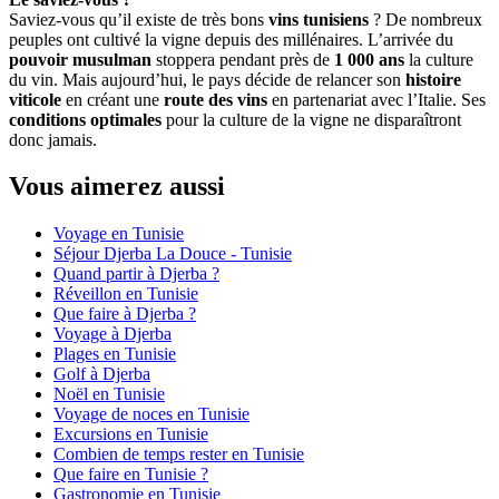
Saviez-vous qu’il existe de très bons
vins tunisiens
? De nombreux
peuples ont cultivé la vigne depuis des millénaires. L’arrivée du
pouvoir musulman
stoppera pendant près de
1 000 ans
la culture
du vin. Mais aujourd’hui, le pays décide de relancer son
histoire
viticole
en créant une
route des vins
en partenariat avec l’Italie. Ses
conditions optimales
pour la culture de la vigne ne disparaîtront
donc jamais.
Vous aimerez aussi
Voyage en Tunisie
Séjour Djerba La Douce - Tunisie
Quand partir à Djerba ?
Réveillon en Tunisie
Que faire à Djerba ?
Voyage à Djerba
Plages en Tunisie
Golf à Djerba
Noël en Tunisie
Voyage de noces en Tunisie
Excursions en Tunisie
Combien de temps rester en Tunisie
Que faire en Tunisie ?
Gastronomie en Tunisie