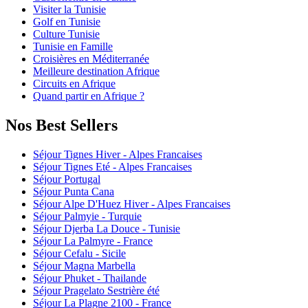
Visiter la Tunisie
Golf en Tunisie
Culture Tunisie
Tunisie en Famille
Croisières en Méditerranée
Meilleure destination Afrique
Circuits en Afrique
Quand partir en Afrique ?
Nos Best Sellers
Séjour Tignes Hiver - Alpes Francaises
Séjour Tignes Eté - Alpes Francaises
Séjour Portugal
Séjour Punta Cana
Séjour Alpe D'Huez Hiver - Alpes Francaises
Séjour Palmyie - Turquie
Séjour Djerba La Douce - Tunisie
Séjour La Palmyre - France
Séjour Cefalu - Sicile
Séjour Magna Marbella
Séjour Phuket - Thailande
Séjour Pragelato Sestrière été
Séjour La Plagne 2100 - France