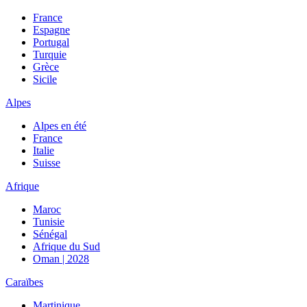
France
Espagne
Portugal
Turquie
Grèce
Sicile
Alpes
Alpes en été
France
Italie
Suisse
Afrique
Maroc
Tunisie
Sénégal
Afrique du Sud
Oman | 2028
Caraïbes
Martinique