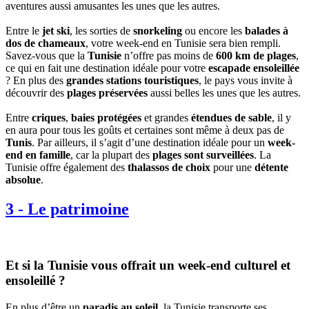
aventures aussi amusantes les unes que les autres.
Entre le
jet ski
, les sorties de
snorkeling
ou encore les
balades à
dos de chameaux
, votre week-end en Tunisie sera bien rempli.
Savez-vous que la
Tunisie
n’offre pas moins de
600 km de plages
,
ce qui en fait une destination idéale pour votre
escapade ensoleillée
? En plus des
grandes stations touristiques
, le pays vous invite à
découvrir des
plages préservées
aussi belles les unes que les autres.
Entre
criques
,
baies protégées
et grandes
étendues de sable
, il y
en aura pour tous les goûts et certaines sont même à deux pas de
Tunis
. Par ailleurs, il s’agit d’une destination idéale pour un
week-
end en famille
, car la plupart des
plages sont surveillées
. La
Tunisie offre également des
thalassos de choix
pour une
détente
absolue
.
3
-
Le patrimoine
Et si la Tunisie vous offrait un week-end culturel et
ensoleillé ?
En plus d’être un
paradis au soleil
, la Tunisie transporte ses