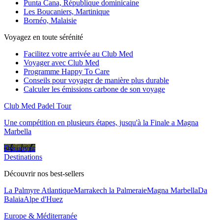
Punta Cana, République dominicaine
Les Boucaniers, Martinique
Bornéo, Malaisie
Voyagez en toute sérénité
Facilitez votre arrivée au Club Med
Voyager avec Club Med
Programme Happy To Care
Conseils pour voyager de manière plus durable
Calculer les émissions carbone de son voyage
Club Med Padel Tour
Une compétition en plusieurs étapes, jusqu'à la Finale a Magna
Marbella
Découvrir
Destinations
Découvrir nos best-sellers
La Palmyre Atlantique
Marrakech la Palmeraie
Magna Marbella
Da
Balaia
Alpe d'Huez
Europe & Méditerranée