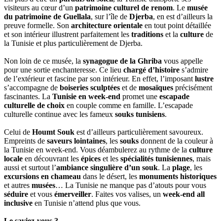
visiteurs au cœur d’un
patrimoine culturel de renom
. Le
musée
du patrimoine de Guellala
, sur l’île de
Djerba
, en est d’ailleurs la
preuve formelle. Son
architecture orientale
en tout point détaillée
et son intérieur illustrent parfaitement les
traditions
et la
culture
de
la Tunisie et plus particulièrement de Djerba.
Non loin de ce musée, la
synagogue de la Ghriba
vous appelle
pour une sortie enchanteresse. Ce lieu
chargé d’histoire
s’admire
de l’extérieur et fascine par son intérieur. En effet, l’imposant
lustre
s’accompagne de
boiseries sculptées
et de
mosaïques
précisément
fascinantes. La
Tunisie en week-end
promet une
escapade
culturelle de choix
en couple comme en famille. L’escapade
culturelle continue avec les fameux
souks tunisiens
.
Celui de
Houmt Souk
est d’ailleurs particulièrement savoureux.
Empreints de
saveurs lointaines
, les
souks
donnent de la couleur à
la Tunisie en week-end. Vous déambulerez au rythme de la
culture
locale
en découvrant les
épices
et les
spécialités tunisiennes
, mais
aussi et surtout l’
ambiance singulière d’un souk
. La
plage
, les
excursions en chameau
dans le désert, les
monuments historiques
et autres
musées
… La Tunisie ne manque pas d’atouts pour vous
séduire
et vous
émerveiller
. Faites vos valises, un
week-end all
inclusive
en Tunisie n’attend plus que vous.
Le saviez-vous ?