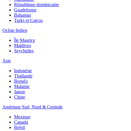
République dominicaine
Guadeloupe
Bahamas
Turks et Caïcos
Océan Indien
Île Maurice
Maldives
Seychelles
Asie
Indonésie
Thaïlande
Bornéo
Malaisie
Japon
Chine
Amérique Sud, Nord & Centrale
Mexique
Canada
Brésil