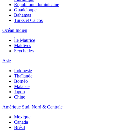
République dominicaine
Guadeloupe
Bahamas
Turks et Caïcos
Océan Indien
Île Maurice
Maldives
Seychelles
Asie
Indonésie
Thaïlande
Bornéo
Malaisie
Japon
Chine
Amérique Sud, Nord & Centrale
Mexique
Canada
Brésil