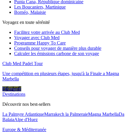
Punta Cana, République dominicaine
Les Boucaniers, Martinique
Bornéo, Malaisie
Voyagez en toute sérénité
Facilitez votre arrivée au Club Med
Voyager avec Club Med
Programme Happy To Care
Conseils pour voyager de manière plus durable
Calculer les émissions carbone de son voyage
Club Med Padel Tour
Une compétition en plusieurs étapes, jusqu'à la Finale a Magna
Marbella
Découvrir
Destinations
Découvrir nos best-sellers
La Palmyre Atlantique
Marrakech la Palmeraie
Magna Marbella
Da
Balaia
Alpe d'Huez
Europe & Méditerranée