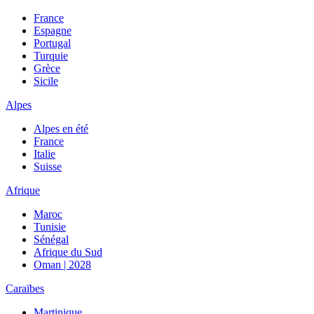
France
Espagne
Portugal
Turquie
Grèce
Sicile
Alpes
Alpes en été
France
Italie
Suisse
Afrique
Maroc
Tunisie
Sénégal
Afrique du Sud
Oman | 2028
Caraïbes
Martinique