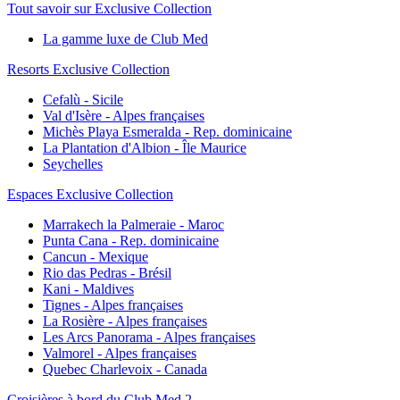
Tout savoir sur Exclusive Collection
La gamme luxe de Club Med
Resorts Exclusive Collection
Cefalù - Sicile
Val d'Isère - Alpes françaises
Michès Playa Esmeralda - Rep. dominicaine
La Plantation d'Albion - Île Maurice
Seychelles
Espaces Exclusive Collection
Marrakech la Palmeraie - Maroc
Punta Cana - Rep. dominicaine
Cancun - Mexique
Rio das Pedras - Brésil
Kani - Maldives
Tignes - Alpes françaises
La Rosière - Alpes françaises
Les Arcs Panorama - Alpes françaises
Valmorel - Alpes françaises
Quebec Charlevoix - Canada
Croisières à bord du Club Med 2