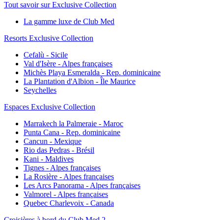
Tout savoir sur Exclusive Collection
La gamme luxe de Club Med
Resorts Exclusive Collection
Cefalù - Sicile
Val d'Isère - Alpes françaises
Michès Playa Esmeralda - Rep. dominicaine
La Plantation d'Albion - Île Maurice
Seychelles
Espaces Exclusive Collection
Marrakech la Palmeraie - Maroc
Punta Cana - Rep. dominicaine
Cancun - Mexique
Rio das Pedras - Brésil
Kani - Maldives
Tignes - Alpes françaises
La Rosière - Alpes françaises
Les Arcs Panorama - Alpes françaises
Valmorel - Alpes françaises
Quebec Charlevoix - Canada
Croisières à bord du Club Med 2