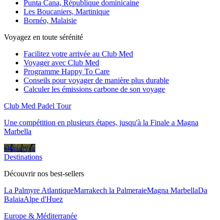
Punta Cana, République dominicaine
Les Boucaniers, Martinique
Bornéo, Malaisie
Voyagez en toute sérénité
Facilitez votre arrivée au Club Med
Voyager avec Club Med
Programme Happy To Care
Conseils pour voyager de manière plus durable
Calculer les émissions carbone de son voyage
Club Med Padel Tour
Une compétition en plusieurs étapes, jusqu'à la Finale a Magna
Marbella
Découvrir
Destinations
Découvrir nos best-sellers
La Palmyre Atlantique
Marrakech la Palmeraie
Magna Marbella
Da
Balaia
Alpe d'Huez
Europe & Méditerranée