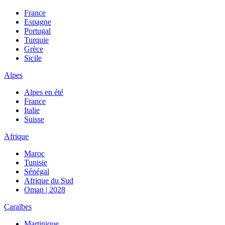
France
Espagne
Portugal
Turquie
Grèce
Sicile
Alpes
Alpes en été
France
Italie
Suisse
Afrique
Maroc
Tunisie
Sénégal
Afrique du Sud
Oman | 2028
Caraïbes
Martinique