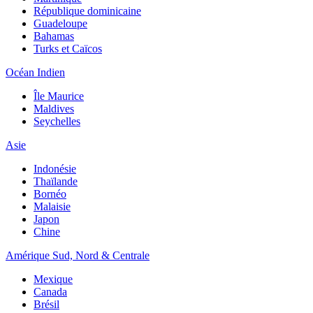
République dominicaine
Guadeloupe
Bahamas
Turks et Caïcos
Océan Indien
Île Maurice
Maldives
Seychelles
Asie
Indonésie
Thaïlande
Bornéo
Malaisie
Japon
Chine
Amérique Sud, Nord & Centrale
Mexique
Canada
Brésil