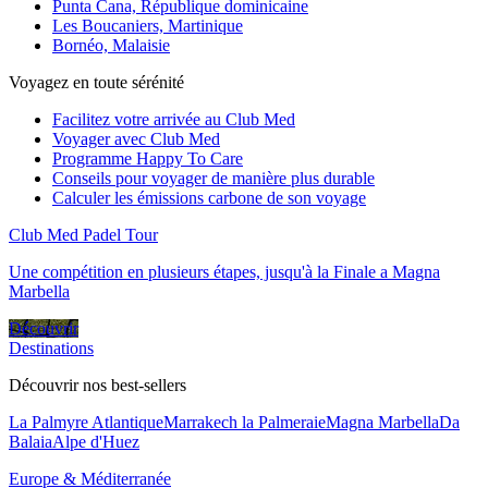
Punta Cana, République dominicaine
Les Boucaniers, Martinique
Bornéo, Malaisie
Voyagez en toute sérénité
Facilitez votre arrivée au Club Med
Voyager avec Club Med
Programme Happy To Care
Conseils pour voyager de manière plus durable
Calculer les émissions carbone de son voyage
Club Med Padel Tour
Une compétition en plusieurs étapes, jusqu'à la Finale a Magna
Marbella
Découvrir
Destinations
Découvrir nos best-sellers
La Palmyre Atlantique
Marrakech la Palmeraie
Magna Marbella
Da
Balaia
Alpe d'Huez
Europe & Méditerranée