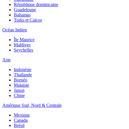
République dominicaine
Guadeloupe
Bahamas
Turks et Caïcos
Océan Indien
Île Maurice
Maldives
Seychelles
Asie
Indonésie
Thaïlande
Bornéo
Malaisie
Japon
Chine
Amérique Sud, Nord & Centrale
Mexique
Canada
Brésil