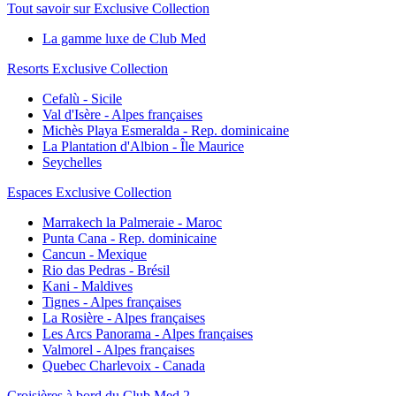
Tout savoir sur Exclusive Collection
La gamme luxe de Club Med
Resorts Exclusive Collection
Cefalù - Sicile
Val d'Isère - Alpes françaises
Michès Playa Esmeralda - Rep. dominicaine
La Plantation d'Albion - Île Maurice
Seychelles
Espaces Exclusive Collection
Marrakech la Palmeraie - Maroc
Punta Cana - Rep. dominicaine
Cancun - Mexique
Rio das Pedras - Brésil
Kani - Maldives
Tignes - Alpes françaises
La Rosière - Alpes françaises
Les Arcs Panorama - Alpes françaises
Valmorel - Alpes françaises
Quebec Charlevoix - Canada
Croisières à bord du Club Med 2