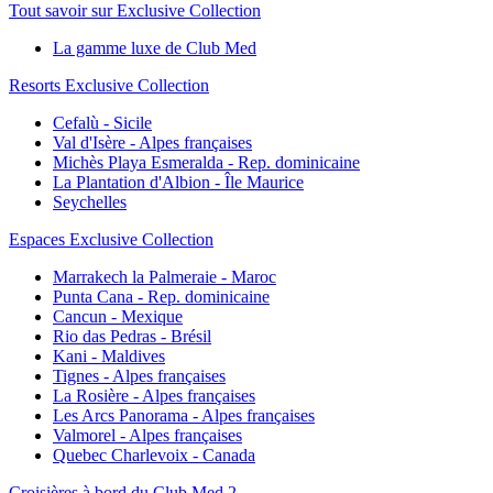
Tout savoir sur Exclusive Collection
La gamme luxe de Club Med
Resorts Exclusive Collection
Cefalù - Sicile
Val d'Isère - Alpes françaises
Michès Playa Esmeralda - Rep. dominicaine
La Plantation d'Albion - Île Maurice
Seychelles
Espaces Exclusive Collection
Marrakech la Palmeraie - Maroc
Punta Cana - Rep. dominicaine
Cancun - Mexique
Rio das Pedras - Brésil
Kani - Maldives
Tignes - Alpes françaises
La Rosière - Alpes françaises
Les Arcs Panorama - Alpes françaises
Valmorel - Alpes françaises
Quebec Charlevoix - Canada
Croisières à bord du Club Med 2