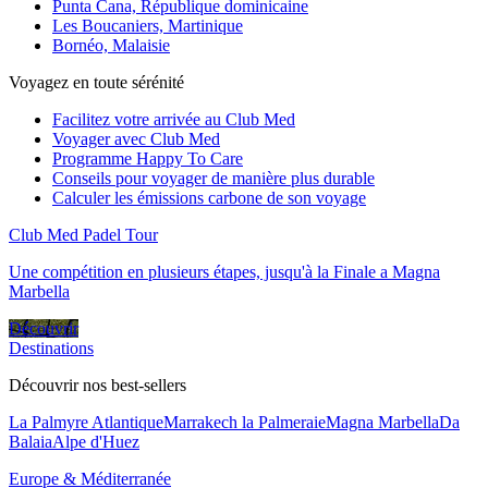
Punta Cana, République dominicaine
Les Boucaniers, Martinique
Bornéo, Malaisie
Voyagez en toute sérénité
Facilitez votre arrivée au Club Med
Voyager avec Club Med
Programme Happy To Care
Conseils pour voyager de manière plus durable
Calculer les émissions carbone de son voyage
Club Med Padel Tour
Une compétition en plusieurs étapes, jusqu'à la Finale a Magna
Marbella
Découvrir
Destinations
Découvrir nos best-sellers
La Palmyre Atlantique
Marrakech la Palmeraie
Magna Marbella
Da
Balaia
Alpe d'Huez
Europe & Méditerranée