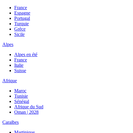
France
Espagne
Portugal
Turquie
Grèce
Sicile
Alpes
Alpes en été
France
Italie
Suisse
Afrique
Maroc
Tunisie
Sénégal
Afrique du Sud
Oman | 2028
Caraïbes
Martinique