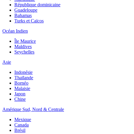
République dominicaine
Guadeloupe
Bahamas
Turks et Caïcos
Océan Indien
Île Maurice
Maldives
Seychelles
Asie
Indonésie
Thaïlande
Bornéo
Malaisie
Japon
Chine
Amérique Sud, Nord & Centrale
Mexique
Canada
Brésil