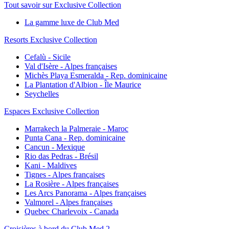
Tout savoir sur Exclusive Collection
La gamme luxe de Club Med
Resorts Exclusive Collection
Cefalù - Sicile
Val d'Isère - Alpes françaises
Michès Playa Esmeralda - Rep. dominicaine
La Plantation d'Albion - Île Maurice
Seychelles
Espaces Exclusive Collection
Marrakech la Palmeraie - Maroc
Punta Cana - Rep. dominicaine
Cancun - Mexique
Rio das Pedras - Brésil
Kani - Maldives
Tignes - Alpes françaises
La Rosière - Alpes françaises
Les Arcs Panorama - Alpes françaises
Valmorel - Alpes françaises
Quebec Charlevoix - Canada
Croisières à bord du Club Med 2