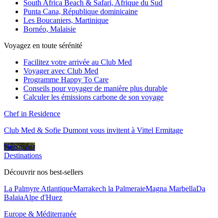
South Africa Beach & Safari, Afrique du Sud
Punta Cana, République dominicaine
Les Boucaniers, Martinique
Bornéo, Malaisie
Voyagez en toute sérénité
Facilitez votre arrivée au Club Med
Voyager avec Club Med
Programme Happy To Care
Conseils pour voyager de manière plus durable
Calculer les émissions carbone de son voyage
Chef in Residence
Club Med & Sofie Dumont vous invitent à Vittel Ermitage
Découvrir
Destinations
Découvrir nos best-sellers
La Palmyre Atlantique
Marrakech la Palmeraie
Magna Marbella
Da
Balaia
Alpe d'Huez
Europe & Méditerranée