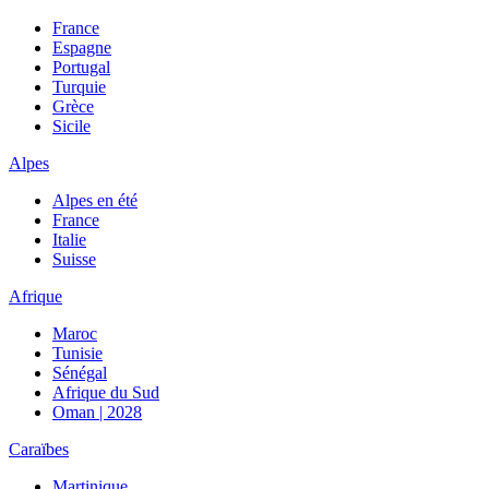
France
Espagne
Portugal
Turquie
Grèce
Sicile
Alpes
Alpes en été
France
Italie
Suisse
Afrique
Maroc
Tunisie
Sénégal
Afrique du Sud
Oman | 2028
Caraïbes
Martinique