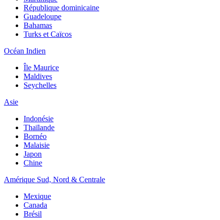
République dominicaine
Guadeloupe
Bahamas
Turks et Caïcos
Océan Indien
Île Maurice
Maldives
Seychelles
Asie
Indonésie
Thaïlande
Bornéo
Malaisie
Japon
Chine
Amérique Sud, Nord & Centrale
Mexique
Canada
Brésil