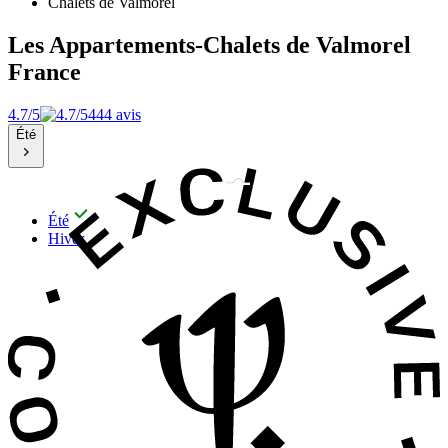
Chalets de Valmorel
Les Appartements-Chalets de Valmorel
France
4.7/5
444 avis
Été
Été
Hiver