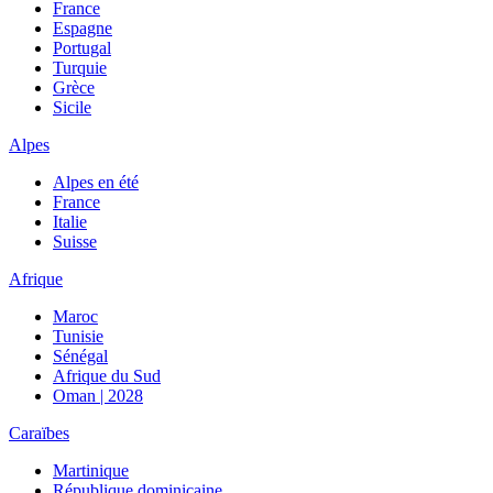
France
Espagne
Portugal
Turquie
Grèce
Sicile
Alpes
Alpes en été
France
Italie
Suisse
Afrique
Maroc
Tunisie
Sénégal
Afrique du Sud
Oman | 2028
Caraïbes
Martinique
République dominicaine