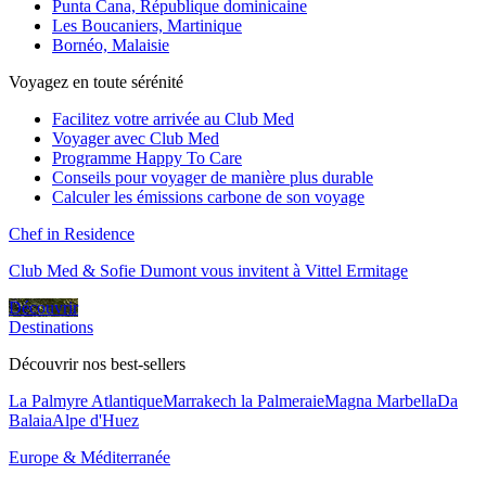
Punta Cana, République dominicaine
Les Boucaniers, Martinique
Bornéo, Malaisie
Voyagez en toute sérénité
Facilitez votre arrivée au Club Med
Voyager avec Club Med
Programme Happy To Care
Conseils pour voyager de manière plus durable
Calculer les émissions carbone de son voyage
Chef in Residence
Club Med & Sofie Dumont vous invitent à Vittel Ermitage
Découvrir
Destinations
Découvrir nos best-sellers
La Palmyre Atlantique
Marrakech la Palmeraie
Magna Marbella
Da
Balaia
Alpe d'Huez
Europe & Méditerranée