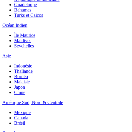
Guadeloupe
Bahamas
Turks et Caïcos
Océan Indien
Île Maurice
Maldives
Seychelles
Asie
Indonésie
Thaïlande
Bornéo
Malaisie
Japon
Chine
Amérique Sud, Nord & Centrale
Mexique
Canada
Brésil