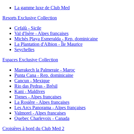
La gamme luxe de Club Med
Resorts Exclusive Collection
Cefalù - Sicile
Val d'Isère - Alpes françaises
Michès Playa Esmeralda - Rep. dominicaine
La Plantation d'Albion - Île Maurice
Seychelles
Espaces Exclusive Collection
Marrakech la Palmeraie - Maroc
Punta Cana - Rep. dominicaine
Cancun - Mexique
Rio das Pedras - Brésil
Kani - Maldives
Tignes - Alpes françaises
La Rosière - Alpes françaises
Les Arcs Panorama - Alpes françaises
Valmorel - Alpes françaises
Quebec Charlevoix - Canada
Croisières à bord du Club Med 2