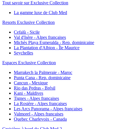
Tout savoir sur Exclusive Collection
La gamme luxe de Club Med
Resorts Exclusive Collection
Cefalù - Sicile
Val d'Isère - Alpes françaises
Michès Playa Esmeralda - Rep. dominicaine
La Plantation d'Albion - Île Maurice
Seychelles
Espaces Exclusive Collection
Marrakech la Palmeraie - Maroc
Punta Cana - Rep. dominicaine
Cancun - Mexique
Rio das Pedras - Brésil
Kani - Maldives
Tignes - Alpes françaises
La Rosière - Alpes françaises
Les Arcs Panorama - Alpes françaises
Valmorel - Alpes françaises
Quebec Charlevoix - Canada
Croisières à bord du Club Med 2