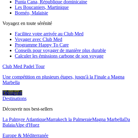
Punta Cana, République dominicaine
Les Boucaniers, Martinique
Bornéo, Malaisie
Voyagez en toute sérénité
Facilitez votre arrivée au Club Med
Voyager avec Club Med
Programme Happy To Care
Conseils pour voyager de manière plus durable
Calculer les émissions carbone de son voyage
Club Med Padel Tour
Une compétition en plusieurs étapes, jusqu'à la Finale a Magna
Marbella
Découvrir
Destinations
Découvrir nos best-sellers
La Palmyre Atlantique
Marrakech la Palmeraie
Magna Marbella
Da
Balaia
Alpe d'Huez
Europe & Méditerranée