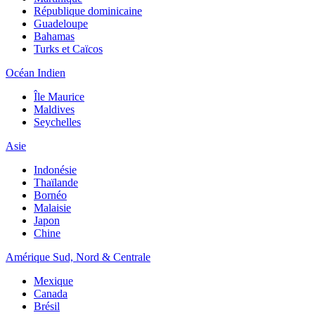
République dominicaine
Guadeloupe
Bahamas
Turks et Caïcos
Océan Indien
Île Maurice
Maldives
Seychelles
Asie
Indonésie
Thaïlande
Bornéo
Malaisie
Japon
Chine
Amérique Sud, Nord & Centrale
Mexique
Canada
Brésil