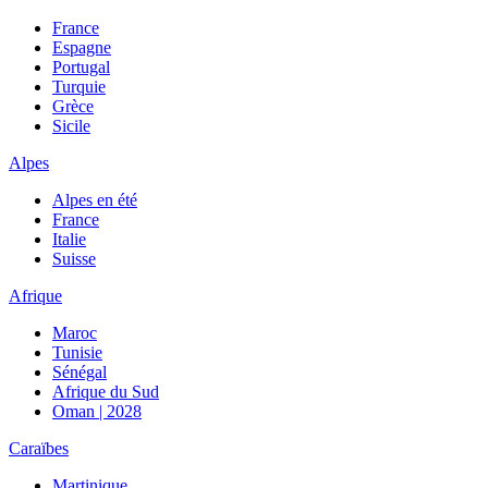
France
Espagne
Portugal
Turquie
Grèce
Sicile
Alpes
Alpes en été
France
Italie
Suisse
Afrique
Maroc
Tunisie
Sénégal
Afrique du Sud
Oman | 2028
Caraïbes
Martinique