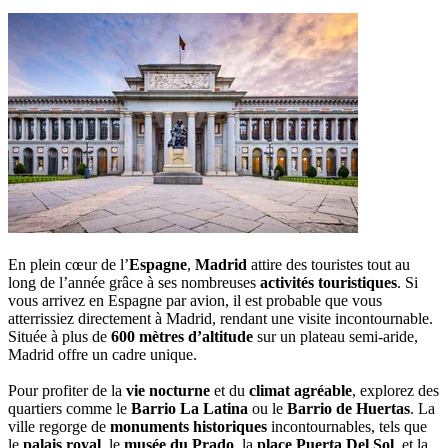
En plein cœur de l’
Espagne
,
Madrid
attire des touristes tout au
long de l’année grâce à ses nombreuses
activités touristiques
. Si
vous arrivez en Espagne par avion, il est probable que vous
atterrissiez directement à Madrid, rendant une visite incontournable.
Située à plus de
600 mètres d’altitude
sur un plateau semi-aride,
Madrid offre un cadre unique.
Pour profiter de la
vie nocturne
et du
climat agréable
, explorez des
quartiers comme le
Barrio La Latina
ou le
Barrio de Huertas
. La
ville regorge de
monuments historiques
incontournables, tels que
le
palais royal
, le
musée du Prado
, la
place Puerta Del Sol
, et la