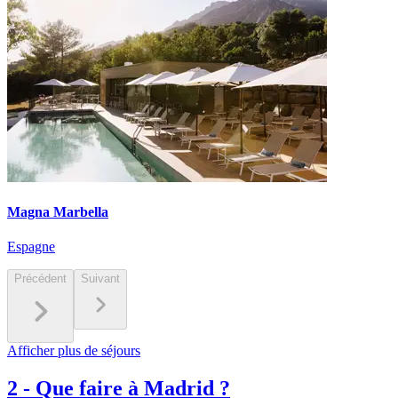
Magna Marbella
Espagne
Précédent
Suivant
Afficher plus de séjours
2
-
Que faire à Madrid ?