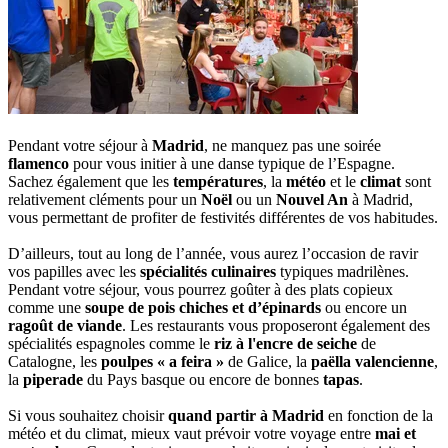
Pendant votre séjour à
Madrid
, ne manquez pas une soirée
flamenco
pour vous initier à une danse typique de l’Espagne.
Sachez également que les
températures
, la
météo
et le
climat
sont
relativement cléments pour un
Noël
ou un
Nouvel An
à Madrid,
vous permettant de profiter de festivités différentes de vos habitudes.
D’ailleurs, tout au long de l’année, vous aurez l’occasion de ravir
vos papilles avec les
spécialités culinaires
typiques madrilènes.
Pendant votre séjour, vous pourrez goûter à des plats copieux
comme une
soupe de pois chiches et d’épinards
ou encore un
ragoût de viande
. Les restaurants vous proposeront également des
spécialités espagnoles comme le
riz à l'encre de seiche
de
Catalogne, les
poulpes « a feira »
de Galice, la
paëlla valencienne
,
la
piperade
du Pays basque ou encore de bonnes
tapas
.
Si vous souhaitez choisir
quand partir à Madrid
en fonction de la
météo et du climat, mieux vaut prévoir votre voyage entre
mai et