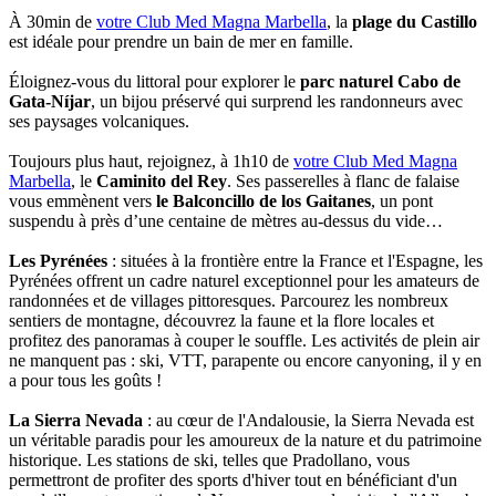
À 30min de
votre Club Med Magna Marbella
, la
plage du Castillo
est idéale pour prendre un bain de mer en famille.
Éloignez-vous du littoral pour explorer le
parc naturel Cabo de
Gata-Níjar
, un bijou préservé qui surprend les randonneurs avec
ses paysages volcaniques.
Toujours plus haut, rejoignez, à 1h10 de
votre Club Med Magna
Marbella
, le
Caminito del Rey
. Ses passerelles à flanc de falaise
vous emmènent vers
le Balconcillo de los Gaitanes
, un pont
suspendu à près d’une centaine de mètres au-dessus du vide…
Les Pyrénées
: situées à la frontière entre la France et l'Espagne, les
Pyrénées offrent un cadre naturel exceptionnel pour les amateurs de
randonnées et de villages pittoresques. Parcourez les nombreux
sentiers de montagne, découvrez la faune et la flore locales et
profitez des panoramas à couper le souffle. Les activités de plein air
ne manquent pas : ski, VTT, parapente ou encore canyoning, il y en
a pour tous les goûts !
La Sierra Nevada
: au cœur de l'Andalousie, la Sierra Nevada est
un véritable paradis pour les amoureux de la nature et du patrimoine
historique. Les stations de ski, telles que Pradollano, vous
permettront de profiter des sports d'hiver tout en bénéficiant d'un