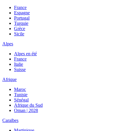
France
Espagne
Portugal
Turquie
Grèce
Sicile
Alpes
Alpes en été
France
Italie
Suisse
Afrique
Maroc
Tunisie
Sénégal
Afrique du Sud
Oman | 2028
Caraïbes
Martinique