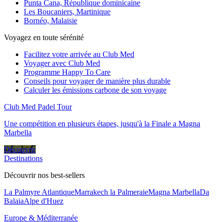
Punta Cana, République dominicaine
Les Boucaniers, Martinique
Bornéo, Malaisie
Voyagez en toute sérénité
Facilitez votre arrivée au Club Med
Voyager avec Club Med
Programme Happy To Care
Conseils pour voyager de manière plus durable
Calculer les émissions carbone de son voyage
Club Med Padel Tour
Une compétition en plusieurs étapes, jusqu'à la Finale a Magna
Marbella
Découvrir
Destinations
Découvrir nos best-sellers
La Palmyre Atlantique
Marrakech la Palmeraie
Magna Marbella
Da
Balaia
Alpe d'Huez
Europe & Méditerranée