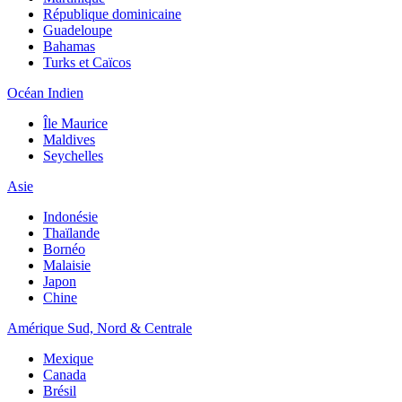
République dominicaine
Guadeloupe
Bahamas
Turks et Caïcos
Océan Indien
Île Maurice
Maldives
Seychelles
Asie
Indonésie
Thaïlande
Bornéo
Malaisie
Japon
Chine
Amérique Sud, Nord & Centrale
Mexique
Canada
Brésil