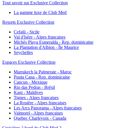
Tout savoir sur Exclusive Collection
La gamme luxe de Club Med
Resorts Exclusive Collection
Cefalù - Sicile
Val d'Isère - Alpes françaises
Michès Playa Esmeralda - Rep. dominicaine
La Plantation d'Albion - Île Maurice
Seychelles
Espaces Exclusive Collection
Marrakech la Palmeraie - Maroc
Punta Cana - Rep. dominicaine
Cancun - Mexique
Rio das Pedras - Brésil
Kani - Maldives
Tignes - Alpes françaises
La Rosière - Alpes françaises
Les Arcs Panorama - Alpes françaises
Valmorel - Alpes françaises
Quebec Charlevoix - Canada
Croisières à bord du Club Med 2