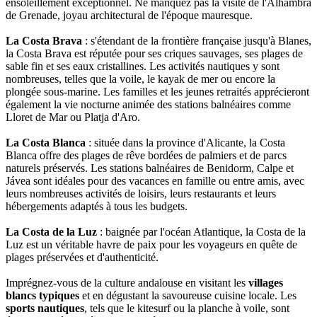
ensoleillement exceptionnel. Ne manquez pas la visite de l'Alhambra
de Grenade, joyau architectural de l'époque mauresque.
La Costa Brava
: s'étendant de la frontière française jusqu'à Blanes,
la Costa Brava est réputée pour ses criques sauvages, ses plages de
sable fin et ses eaux cristallines. Les activités nautiques y sont
nombreuses, telles que la voile, le kayak de mer ou encore la
plongée sous-marine. Les familles et les jeunes retraités apprécieront
également la vie nocturne animée des stations balnéaires comme
Lloret de Mar ou Platja d'Aro.
La Costa Blanca
: située dans la province d'Alicante, la Costa
Blanca offre des plages de rêve bordées de palmiers et de parcs
naturels préservés. Les stations balnéaires de Benidorm, Calpe et
Jávea sont idéales pour des vacances en famille ou entre amis, avec
leurs nombreuses activités de loisirs, leurs restaurants et leurs
hébergements adaptés à tous les budgets.
La Costa de la Luz
: baignée par l'océan Atlantique, la Costa de la
Luz est un véritable havre de paix pour les voyageurs en quête de
plages préservées et d'authenticité.
Imprégnez-vous de la culture andalouse en visitant les
villages
blancs typiques
et en dégustant la savoureuse cuisine locale. Les
sports nautiques
, tels que le kitesurf ou la planche à voile, sont