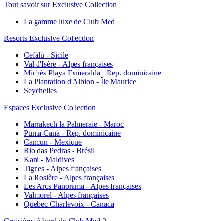
Tout savoir sur Exclusive Collection
La gamme luxe de Club Med
Resorts Exclusive Collection
Cefalù - Sicile
Val d'Isère - Alpes françaises
Michès Playa Esmeralda - Rep. dominicaine
La Plantation d'Albion - Île Maurice
Seychelles
Espaces Exclusive Collection
Marrakech la Palmeraie - Maroc
Punta Cana - Rep. dominicaine
Cancun - Mexique
Rio das Pedras - Brésil
Kani - Maldives
Tignes - Alpes françaises
La Rosière - Alpes françaises
Les Arcs Panorama - Alpes françaises
Valmorel - Alpes françaises
Quebec Charlevoix - Canada
Croisières à bord du Club Med 2