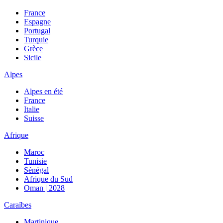
France
Espagne
Portugal
Turquie
Grèce
Sicile
Alpes
Alpes en été
France
Italie
Suisse
Afrique
Maroc
Tunisie
Sénégal
Afrique du Sud
Oman | 2028
Caraïbes
Martinique