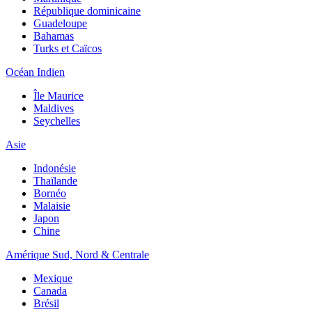
République dominicaine
Guadeloupe
Bahamas
Turks et Caïcos
Océan Indien
Île Maurice
Maldives
Seychelles
Asie
Indonésie
Thaïlande
Bornéo
Malaisie
Japon
Chine
Amérique Sud, Nord & Centrale
Mexique
Canada
Brésil