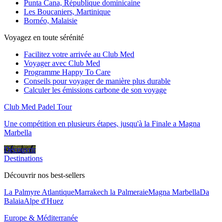
Punta Cana, République dominicaine
Les Boucaniers, Martinique
Bornéo, Malaisie
Voyagez en toute sérénité
Facilitez votre arrivée au Club Med
Voyager avec Club Med
Programme Happy To Care
Conseils pour voyager de manière plus durable
Calculer les émissions carbone de son voyage
Club Med Padel Tour
Une compétition en plusieurs étapes, jusqu'à la Finale a Magna
Marbella
Découvrir
Destinations
Découvrir nos best-sellers
La Palmyre Atlantique
Marrakech la Palmeraie
Magna Marbella
Da
Balaia
Alpe d'Huez
Europe & Méditerranée