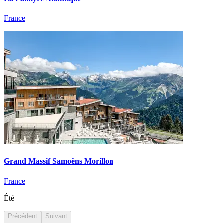
France
Grand Massif Samoëns Morillon
France
Été
Précédent
Suivant