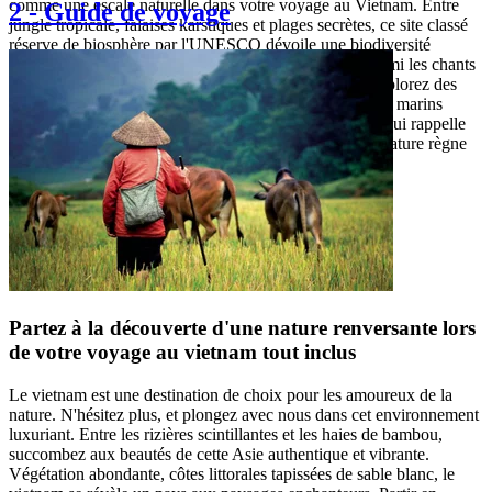
comme une escale naturelle dans votre voyage au Vietnam. Entre
2
-
Guide de voyage
jungle tropicale, falaises karstiques et plages secrètes, ce site classé
réserve de biosphère par l'UNESCO dévoile une biodiversité
exceptionnelle. Rejoignez-le en scooter, randonnez parmi les chants
d'oiseaux, croisez parfois le rare langur à tête dorée, explorez des
grottes mystérieuses et émerveillez-vous des panoramas marins
depuis les hauteurs. Un voyage sauvage et dépaysant, qui rappelle
que les plus beaux voyages se vivent souvent là où la nature règne
encore en maître.
Partez à la découverte d'une nature renversante lors
de votre voyage au vietnam tout inclus
Le vietnam est une destination de choix pour les amoureux de la
nature. N'hésitez plus, et plongez avec nous dans cet environnement
luxuriant. Entre les rizières scintillantes et les haies de bambou,
succombez aux beautés de cette Asie authentique et vibrante.
Végétation abondante, côtes littorales tapissées de sable blanc, le