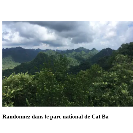
Surnommée la « baie d'Halong terrestre », la région de Trang An à
Ninh Binh dévoile un paysage harmonieux de pitons calcaires, de
rizières lumineuses et de grottes mystérieuses à explorer en barque.
Classé au patrimoine mondial de l'UNESCO, ce site se découvre au
fil de l'eau, à travers des passages souterrains et des vallées secrètes.
Entre pagodes nichées dans la végétation et falaises plongeant dans
les rivières, l'expérience invite à la contemplation et à
l'émerveillement. Ce voyage hors du temps, entre nature préservée et
spiritualité, s'inscrit comme une étape inoubliable de vos voyages au
Vietnam, où sérénité rime avec enchantement.
Randonnez dans le parc national de Cat Ba