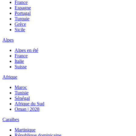
France
Espagne
Portugal
Turquie
Grèce
Sicile
Alpes
Alpes en été
France
Italie
Suisse
Afrique
Maroc
Tunisie
Sénégal
Afrique du Sud
Oman | 2028
Caraïbes
Martinique
République dominicaine