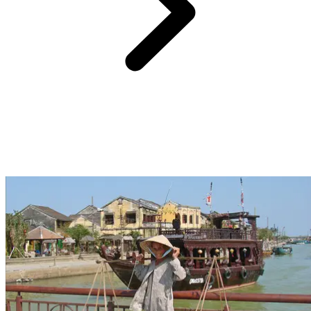
Au nord du Vietnam, la baie d'Halong déploie un décor de carte
postale : près de deux mille pitons calcaires surgissent des eaux
émeraude, créant un labyrinthe naturel unique au monde. Classée au
patrimoine mondial de l'UNESCO, elle se découvre en jonque
traditionnelle, en kayak ou lors d'une croisière au lever du soleil.
Grottes mystérieuses, villages flottants et légendes millénaires
enrichissent chaque escale. Entre brumes matinales et couchers de
soleil flamboyants, les paysages semblent irréels. Naviguer ici, c'est
vivre un voyage hors du temps, une parenthèse poétique et
envoûtante. Un souvenir précieux qui magnifie vos voyages au
Vietnam, entre rêve et émerveillement.