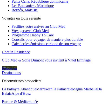
Punta Cana, République dominicaine
Les Boucaniers, Martinique
Bornéo, Malaisie
Voyagez en toute sérénité
Facilitez votre arrivée au Club Med
Voyager avec Club Med
Programme Happy To Care
Conseils pour voyager de manière plus durable
Calculer les émissions carbone de son voyage
Chef in Residence
Club Med & Sofie Dumont vous invitent à Vittel Ermitage
Découvrir
Destinations
Découvrir nos best-sellers
La Palmyre Atlantique
Marrakech la Palmeraie
Magna Marbella
Da
Balaia
Alpe d'Huez
Europe & Méditerranée