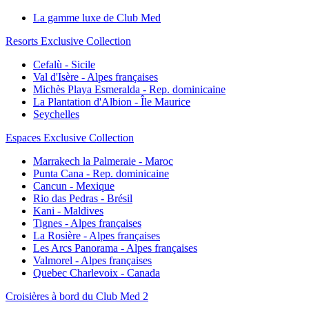
La gamme luxe de Club Med
Resorts Exclusive Collection
Cefalù - Sicile
Val d'Isère - Alpes françaises
Michès Playa Esmeralda - Rep. dominicaine
La Plantation d'Albion - Île Maurice
Seychelles
Espaces Exclusive Collection
Marrakech la Palmeraie - Maroc
Punta Cana - Rep. dominicaine
Cancun - Mexique
Rio das Pedras - Brésil
Kani - Maldives
Tignes - Alpes françaises
La Rosière - Alpes françaises
Les Arcs Panorama - Alpes françaises
Valmorel - Alpes françaises
Quebec Charlevoix - Canada
Croisières à bord du Club Med 2