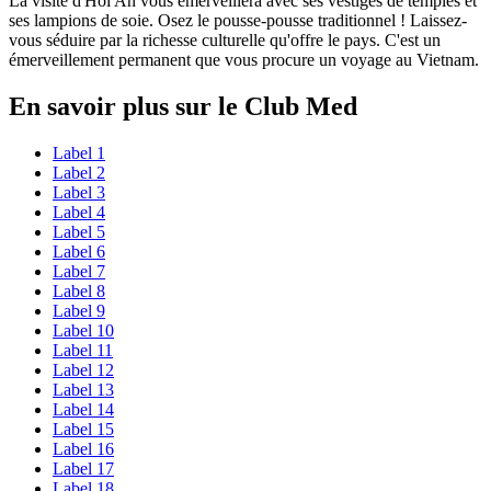
La visite d'Hoi An vous émerveillera avec ses vestiges de temples et
ses lampions de soie. Osez le pousse-pousse traditionnel ! Laissez-
vous séduire par la richesse culturelle qu'offre le pays. C'est un
émerveillement permanent que vous procure un voyage au Vietnam.
En savoir plus sur le Club Med
Label 1
Label 2
Label 3
Label 4
Label 5
Label 6
Label 7
Label 8
Label 9
Label 10
Label 11
Label 12
Label 13
Label 14
Label 15
Label 16
Label 17
Label 18