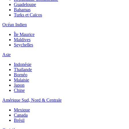
Guadeloupe
Bahamas
Turks et Caïcos
Océan Indien
Île Maurice
Maldives
Seychelles
Asie
Indonésie
Thaïlande
Bornéo
Malaisie
Japon
Chine
Amérique Sud, Nord & Centrale
Mexique
Canada
Brésil