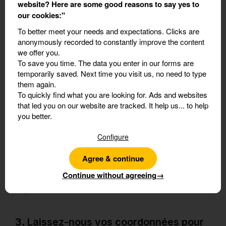
website? Here are some good reasons to say yes to
our cookies:"
Transport
*
To better meet your needs and expectations.
Clicks are
anonymously recorded to constantly improve the content
we offer you.
To save you time.
The data you enter in our forms are
temporarily saved. Next time you visit us, no need to type
them again.
2. Ajoutez le nombre de participants
To quickly find what you are looking for.
Ads and websites
that led you on our website are tracked. It help us... to help
Participants
*
you better.
Configure
12 ans et plus
Agree & continue
Continue without agreeing
→
De plus de 7 ans et moins de 12 ans
3. Laissez-nous vos coordonnées pour