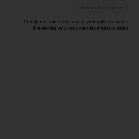
Demander un devis
L’un de nos conseillers va analyser votre demande.
Il reviendra vers vous dans les meilleurs délais.
* Exemple de prix, par adulte en chambre double à certaines
dates, avec transport au départ de Paris. Dont taxes
variables susceptibles de modifications.
** Nous vous rappelons que vous disposez, sur simple
demande écrite, d’un droit d’accès, de modification, de
rectification et de suppression des informations nominatives
concernant votre réservation. Pour l’exercer, adressez-vous
au Club Med, Services Relations-Adhérents, Avenue Louise
523, 1050 Bruxelles, Belgique.
Vous aimerez aussi