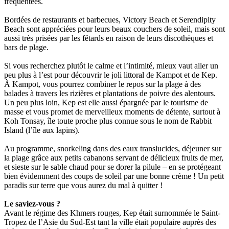
fréquentées.
Bordées de restaurants et barbecues, Victory Beach et Serendipity
Beach sont appréciées pour leurs beaux couchers de soleil, mais sont
aussi très prisées par les fêtards en raison de leurs discothèques et
bars de plage.
Si vous recherchez plutôt le calme et l’intimité, mieux vaut aller un
peu plus à l’est pour découvrir le joli littoral de Kampot et de Kep.
À Kampot, vous pourrez combiner le repos sur la plage à des
balades à travers les rizières et plantations de poivre des alentours.
Un peu plus loin, Kep est elle aussi épargnée par le tourisme de
masse et vous promet de merveilleux moments de détente, surtout à
Koh Tonsay, île toute proche plus connue sous le nom de Rabbit
Island (l’île aux lapins).
Au programme, snorkeling dans des eaux translucides, déjeuner sur
la plage grâce aux petits cabanons servant de délicieux fruits de mer,
et sieste sur le sable chaud pour se dorer la pilule ‒ en se protégeant
bien évidemment des coups de soleil par une bonne crème ! Un petit
paradis sur terre que vous aurez du mal à quitter !
Le saviez-vous ?
Avant le régime des Khmers rouges, Kep était surnommée le Saint-
Tropez de l’Asie du Sud-Est tant la ville était populaire auprès des