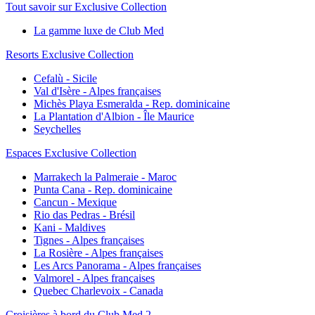
Tout savoir sur Exclusive Collection
La gamme luxe de Club Med
Resorts Exclusive Collection
Cefalù - Sicile
Val d'Isère - Alpes françaises
Michès Playa Esmeralda - Rep. dominicaine
La Plantation d'Albion - Île Maurice
Seychelles
Espaces Exclusive Collection
Marrakech la Palmeraie - Maroc
Punta Cana - Rep. dominicaine
Cancun - Mexique
Rio das Pedras - Brésil
Kani - Maldives
Tignes - Alpes françaises
La Rosière - Alpes françaises
Les Arcs Panorama - Alpes françaises
Valmorel - Alpes françaises
Quebec Charlevoix - Canada
Croisières à bord du Club Med 2