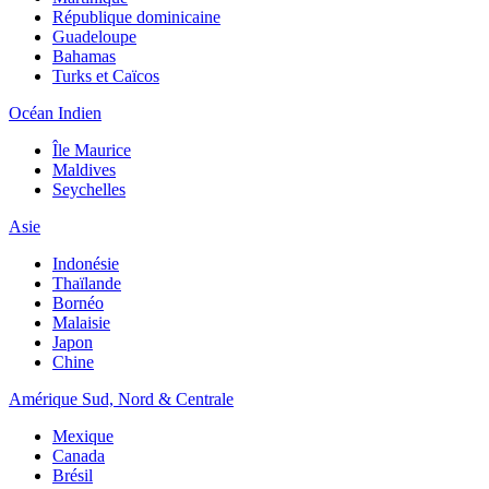
République dominicaine
Guadeloupe
Bahamas
Turks et Caïcos
Océan Indien
Île Maurice
Maldives
Seychelles
Asie
Indonésie
Thaïlande
Bornéo
Malaisie
Japon
Chine
Amérique Sud, Nord & Centrale
Mexique
Canada
Brésil