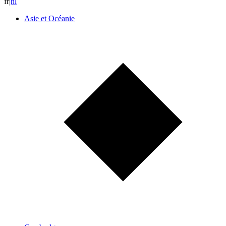
fr
|
n
l
Asie et Océanie