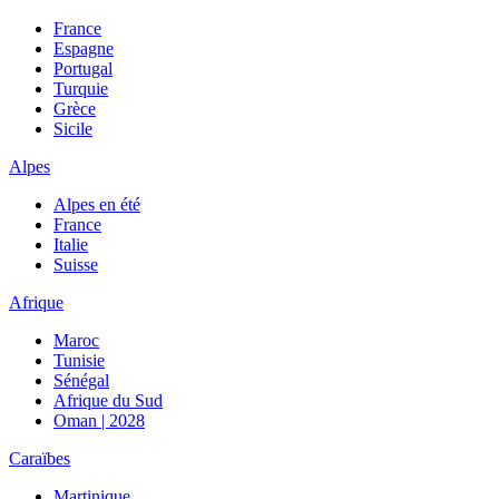
France
Espagne
Portugal
Turquie
Grèce
Sicile
Alpes
Alpes en été
France
Italie
Suisse
Afrique
Maroc
Tunisie
Sénégal
Afrique du Sud
Oman | 2028
Caraïbes
Martinique