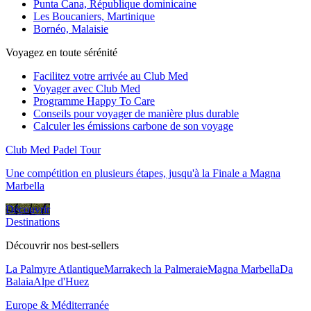
Punta Cana, République dominicaine
Les Boucaniers, Martinique
Bornéo, Malaisie
Voyagez en toute sérénité
Facilitez votre arrivée au Club Med
Voyager avec Club Med
Programme Happy To Care
Conseils pour voyager de manière plus durable
Calculer les émissions carbone de son voyage
Club Med Padel Tour
Une compétition en plusieurs étapes, jusqu'à la Finale a Magna
Marbella
Découvrir
Destinations
Découvrir nos best-sellers
La Palmyre Atlantique
Marrakech la Palmeraie
Magna Marbella
Da
Balaia
Alpe d'Huez
Europe & Méditerranée