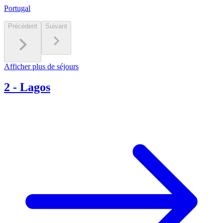
Portugal
Précédent
Suivant
Afficher plus de séjours
2
-
Lagos