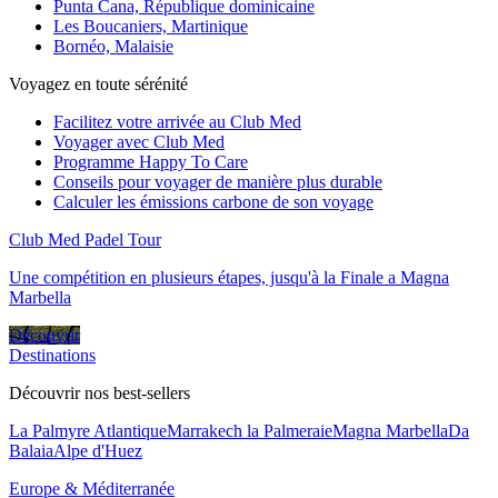
Punta Cana, République dominicaine
Les Boucaniers, Martinique
Bornéo, Malaisie
Voyagez en toute sérénité
Facilitez votre arrivée au Club Med
Voyager avec Club Med
Programme Happy To Care
Conseils pour voyager de manière plus durable
Calculer les émissions carbone de son voyage
Club Med Padel Tour
Une compétition en plusieurs étapes, jusqu'à la Finale a Magna
Marbella
Découvrir
Destinations
Découvrir nos best-sellers
La Palmyre Atlantique
Marrakech la Palmeraie
Magna Marbella
Da
Balaia
Alpe d'Huez
Europe & Méditerranée