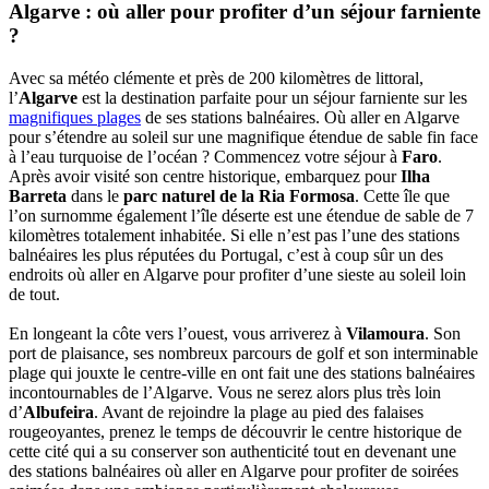
Algarve : où aller pour profiter d’un séjour farniente
?
Avec sa météo clémente et près de 200 kilomètres de littoral,
l’
Algarve
est la destination parfaite pour un séjour farniente sur les
magnifiques plages
de ses stations balnéaires. Où aller en Algarve
pour s’étendre au soleil sur une magnifique étendue de sable fin face
à l’eau turquoise de l’océan ? Commencez votre séjour à
Faro
.
Après avoir visité son centre historique, embarquez pour
Ilha
Barreta
dans le
parc naturel de la Ria Formosa
. Cette île que
l’on surnomme également l’île déserte est une étendue de sable de 7
kilomètres totalement inhabitée. Si elle n’est pas l’une des stations
balnéaires les plus réputées du Portugal, c’est à coup sûr un des
endroits où aller en Algarve pour profiter d’une sieste au soleil loin
de tout.
En longeant la côte vers l’ouest, vous arriverez à
Vilamoura
. Son
port de plaisance, ses nombreux parcours de golf et son interminable
plage qui jouxte le centre-ville en ont fait une des stations balnéaires
incontournables de l’Algarve. Vous ne serez alors plus très loin
d’
Albufeira
. Avant de rejoindre la plage au pied des falaises
rougeoyantes, prenez le temps de découvrir le centre historique de
cette cité qui a su conserver son authenticité tout en devenant une
des stations balnéaires où aller en Algarve pour profiter de soirées