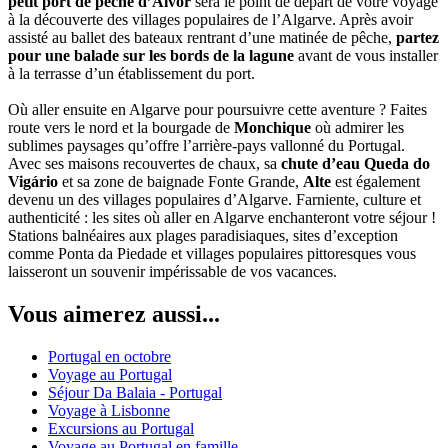
petit port de pêche d’Alvor
sera le point de départ de votre voyage
à la découverte des villages populaires de l’Algarve. Après avoir
assisté au ballet des bateaux rentrant d’une matinée de pêche,
partez
pour une balade sur les bords de la lagune
avant de vous installer
à la terrasse d’un établissement du port.
Où aller ensuite en Algarve pour poursuivre cette aventure ? Faites
route vers le nord et la bourgade de
Monchique
où admirer les
sublimes paysages qu’offre l’arrière-pays vallonné du Portugal.
Avec ses maisons recouvertes de chaux, sa
chute d’eau Queda do
Vigário
et sa zone de baignade Fonte Grande,
Alte
est également
devenu un des villages populaires d’Algarve. Farniente, culture et
authenticité : les sites où aller en Algarve enchanteront votre séjour !
Stations balnéaires aux plages paradisiaques, sites d’exception
comme Ponta da Piedade et villages populaires pittoresques vous
laisseront un souvenir impérissable de vos vacances.
Vous aimerez aussi...
Portugal en octobre
Voyage au Portugal
Séjour Da Balaia - Portugal
Voyage à Lisbonne
Excursions au Portugal
Voyage au Portugal en famille