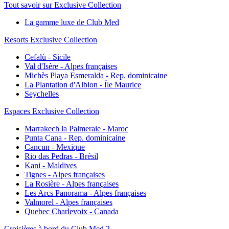
Tout savoir sur Exclusive Collection
La gamme luxe de Club Med
Resorts Exclusive Collection
Cefalù - Sicile
Val d'Isère - Alpes françaises
Michès Playa Esmeralda - Rep. dominicaine
La Plantation d'Albion - Île Maurice
Seychelles
Espaces Exclusive Collection
Marrakech la Palmeraie - Maroc
Punta Cana - Rep. dominicaine
Cancun - Mexique
Rio das Pedras - Brésil
Kani - Maldives
Tignes - Alpes françaises
La Rosière - Alpes françaises
Les Arcs Panorama - Alpes françaises
Valmorel - Alpes françaises
Quebec Charlevoix - Canada
Croisières à bord du Club Med 2