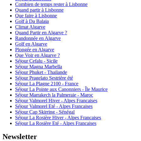
Combien de temps rester à Lisbonne
Quand partir à Lisbonne
Que faire à Lisbonne
Golf à Da Balaia
Climat Algarve
Quand Partir en Algarve ?
Randonnée en Algarve
Golf en Algarve
Plongée en Algarve
Que Voir en Algarve ?
Séjour Cefalu - Sicile
Séjour Magna Marbella
Séjour Phuket - Thailande
Séjour Pragelato Sestrière été
Séjour La Plagne 2100 - France
Séjour La Pointe aux Canonniers - Île Maurice
Séjour Marrakech la Palmeraie - Maroc
Séjour Valmorel Hiver - Alpes Francaises
Séjour Valmorel Eté - Alpes Francaises
Séjour Cap Skirring - Sénégal
Séjour La Rosière Hiver - Alpes Francaises
Séjour La Rosière Eté - Alpes Francaises
Newsletter