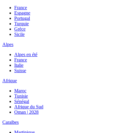
France
Espagne
Portugal
Turquie
Grèce
Sicile
Alpes
Alpes en été
France
Italie
Suisse
Afrique
Maroc
Tunisie
Sénégal
Afrique du Sud
Oman | 2028
Caraïbes
Martinique