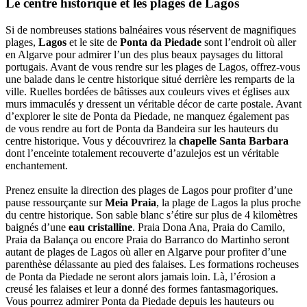
Le centre historique et les plages de Lagos
Si de nombreuses stations balnéaires vous réservent de magnifiques
plages,
Lagos
et le site de
Ponta da Piedade
sont l’endroit où aller
en Algarve pour admirer l’un des plus beaux paysages du littoral
portugais. Avant de vous rendre sur les plages de Lagos, offrez-vous
une balade dans le centre historique situé derrière les remparts de la
ville. Ruelles bordées de bâtisses aux couleurs vives et églises aux
murs immaculés y dressent un véritable décor de carte postale. Avant
d’explorer le site de Ponta da Piedade, ne manquez également pas
de vous rendre au fort de Ponta da Bandeira sur les hauteurs du
centre historique. Vous y découvrirez la
chapelle Santa Barbara
dont l’enceinte totalement recouverte d’azulejos est un véritable
enchantement.
Prenez ensuite la direction des plages de Lagos pour profiter d’une
pause ressourçante sur
Meia Praia
, la plage de Lagos la plus proche
du centre historique. Son sable blanc s’étire sur plus de 4 kilomètres
baignés d’une
eau cristalline
. Praia Dona Ana, Praia do Camilo,
Praia da Balança ou encore Praia do Barranco do Martinho seront
autant de plages de Lagos où aller en Algarve pour profiter d’une
parenthèse délassante au pied des falaises. Les formations rocheuses
de Ponta da Piedade ne seront alors jamais loin. Là, l’érosion a
creusé les falaises et leur a donné des formes fantasmagoriques.
Vous pourrez admirer Ponta da Piedade depuis les hauteurs ou