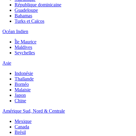
République dominicaine
Guadeloupe
Bahamas
Turks et Caïcos
Océan Indien
Île Maurice
Maldives
Seychelles
Asie
Indonésie
Thaïlande
Bornéo
Malaisie
Japon
Chine
Amérique Sud, Nord & Centrale
Mexique
Canada
Brésil