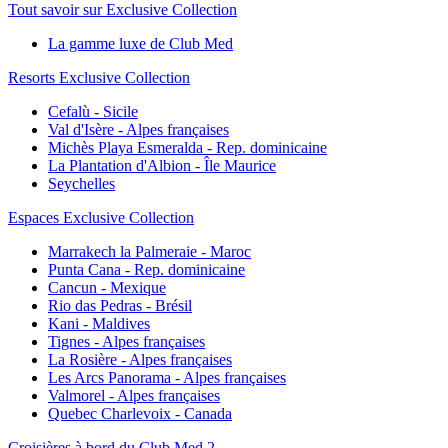
Tout savoir sur Exclusive Collection
La gamme luxe de Club Med
Resorts Exclusive Collection
Cefalù - Sicile
Val d'Isère - Alpes françaises
Michès Playa Esmeralda - Rep. dominicaine
La Plantation d'Albion - Île Maurice
Seychelles
Espaces Exclusive Collection
Marrakech la Palmeraie - Maroc
Punta Cana - Rep. dominicaine
Cancun - Mexique
Rio das Pedras - Brésil
Kani - Maldives
Tignes - Alpes françaises
La Rosière - Alpes françaises
Les Arcs Panorama - Alpes françaises
Valmorel - Alpes françaises
Quebec Charlevoix - Canada
Croisières à bord du Club Med 2