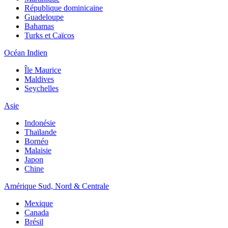
République dominicaine
Guadeloupe
Bahamas
Turks et Caïcos
Océan Indien
Île Maurice
Maldives
Seychelles
Asie
Indonésie
Thaïlande
Bornéo
Malaisie
Japon
Chine
Amérique Sud, Nord & Centrale
Mexique
Canada
Brésil