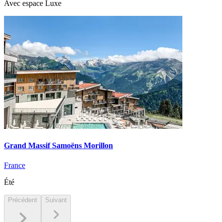
Avec espace Luxe
Grand Massif Samoëns Morillon
France
Été
Précédent
Suivant