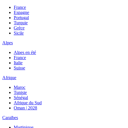
France
Espagne
Portugal
Turquie
Grèce
Sicile
Alpes
Alpes en été
France
Italie
Suisse
Afrique
Maroc
Tunisie
Sénégal
Afrique du Sud
Oman | 2028
Caraïbes
Martinique