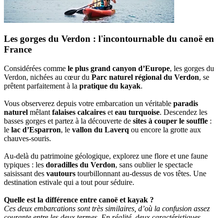
Les gorges du Verdon : l'incontournable du canoë en
France
Considérées comme
le plus grand canyon d’Europe
, les gorges du
Verdon, nichées au cœur du
Parc naturel régional du Verdon
, se
prêtent parfaitement à la
pratique du kayak
.
Vous observerez depuis votre embarcation un véritable
paradis
naturel
mêlant
falaises calcaires
et
eau turquoise
. Descendez les
basses gorges et partez à la découverte de
sites à couper le souffle
:
le
lac d’Esparron
, le
vallon du Laverq
ou encore la grotte aux
chauves-souris.
Au-delà du patrimoine géologique, explorez une flore et une faune
typiques : les
doradilles du Verdon
, sans oublier le spectacle
saisissant des
vautours
tourbillonnant au-dessus de vos têtes. Une
destination estivale qui a tout pour séduire.
Quelle est la différence entre canoë et kayak ?
Ces deux embarcations sont très similaires, d’où la confusion assez
courante entre les deux termes. En réalité, deux caractéristiques