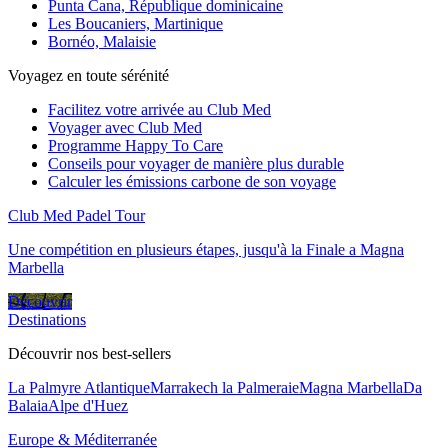
Punta Cana, République dominicaine
Les Boucaniers, Martinique
Bornéo, Malaisie
Voyagez en toute sérénité
Facilitez votre arrivée au Club Med
Voyager avec Club Med
Programme Happy To Care
Conseils pour voyager de manière plus durable
Calculer les émissions carbone de son voyage
Club Med Padel Tour
Une compétition en plusieurs étapes, jusqu'à la Finale a Magna
Marbella
Découvrir
Destinations
Découvrir nos best-sellers
La Palmyre Atlantique
Marrakech la Palmeraie
Magna Marbella
Da
Balaia
Alpe d'Huez
Europe & Méditerranée