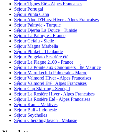
Séjour Tignes Eté - Alpes Francaises
Séjour Portugal
Séjour Punta Cana
Séjour Alpe D'Huez Hiver - Alpes Francaises
Séjour Palmyie - Turquie
Séjour Djerba La Douce - Tunisie
Séjour La Palmyre - France
Séjour Cefalu - Sicile
Séjour Magna Marbella
Séjour Phuket - Thailande
Séjour Pragelato Sestrière été
Séjour La Plagne 2100 - France
Séjour La Pointe aux Canonniers - Île Maurice
Séjour Marrakech la Palmeraie - Maroc
Séjour Valmorel Hiver - Alpes Francaises
Séjour Valmorel Eté - Alpes Francaises
Séjour Cap Skirring - Sénégal
Séjour La Rosière Hiver - Alpes Francaises
Séjour La Rosière Eté - Alpes Francaises
Séjour Kani - Maldives
Séjour Bali - Indonésie
Séjour Seychelles
Séjour Cherating beach - Malaisie