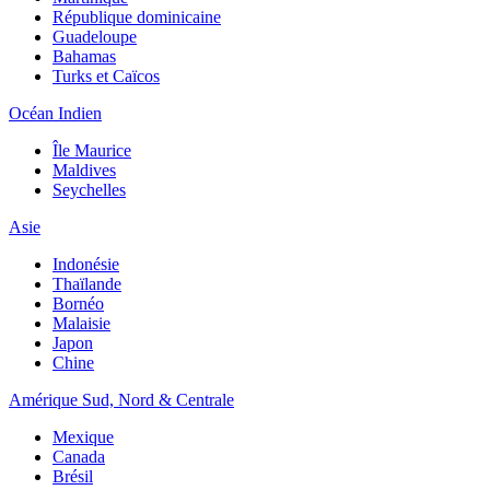
République dominicaine
Guadeloupe
Bahamas
Turks et Caïcos
Océan Indien
Île Maurice
Maldives
Seychelles
Asie
Indonésie
Thaïlande
Bornéo
Malaisie
Japon
Chine
Amérique Sud, Nord & Centrale
Mexique
Canada
Brésil