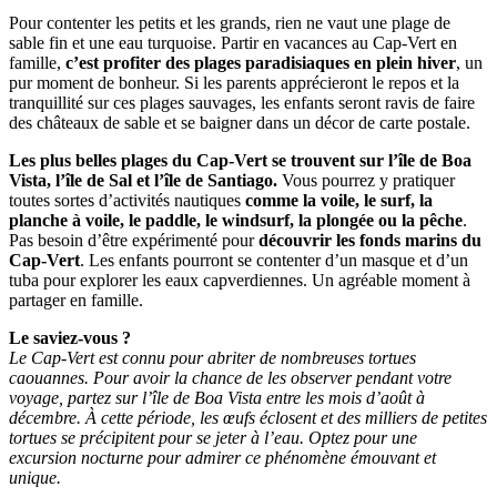
Pour contenter les petits et les grands, rien ne vaut une plage de
sable fin et une eau turquoise. Partir en vacances au Cap-Vert en
famille,
c’est profiter des plages paradisiaques en plein hiver
, un
pur moment de bonheur. Si les parents apprécieront le repos et la
tranquillité sur ces plages sauvages, les enfants seront ravis de faire
des châteaux de sable et se baigner dans un décor de carte postale.
Les plus belles plages du Cap-Vert se trouvent sur l’île de Boa
Vista, l’île de Sal et l’île de Santiago.
Vous pourrez y pratiquer
toutes sortes d’activités nautiques
comme la voile, le surf, la
planche à voile, le paddle, le windsurf, la plongée ou la pêche
.
Pas besoin d’être expérimenté pour
découvrir les fonds marins du
Cap-Vert
. Les enfants pourront se contenter d’un masque et d’un
tuba pour explorer les eaux capverdiennes. Un agréable moment à
partager en famille.
Le saviez-vous ?
Le Cap-Vert est connu pour abriter de nombreuses tortues
caouannes. Pour avoir la chance de les observer pendant votre
voyage, partez sur l’île de Boa Vista entre les mois d’août à
décembre. À cette période, les œufs éclosent et des milliers de petites
tortues se précipitent pour se jeter à l’eau. Optez pour une
excursion nocturne pour admirer ce phénomène émouvant et
unique.