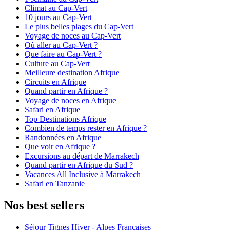
Climat au Cap-Vert
10 jours au Cap-Vert
Le plus belles plages du Cap-Vert
Voyage de noces au Cap-Vert
Où aller au Cap-Vert ?
Que faire au Cap-Vert ?
Culture au Cap-Vert
Meilleure destination Afrique
Circuits en Afrique
Quand partir en Afrique ?
Voyage de noces en Afrique
Safari en Afrique
Top Destinations Afrique
Combien de temps rester en Afrique ?
Randonnées en Afrique
Que voir en Afrique ?
Excursions au départ de Marrakech
Quand partir en Afrique du Sud ?
Vacances All Inclusive à Marrakech
Safari en Tanzanie
Nos best sellers
Séjour Tignes Hiver - Alpes Francaises