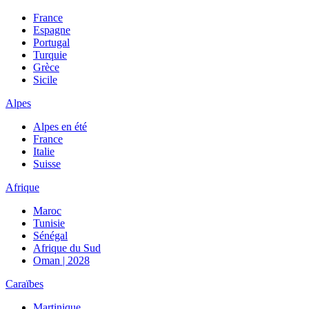
France
Espagne
Portugal
Turquie
Grèce
Sicile
Alpes
Alpes en été
France
Italie
Suisse
Afrique
Maroc
Tunisie
Sénégal
Afrique du Sud
Oman | 2028
Caraïbes
Martinique