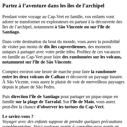
Partez à l’aventure dans les îles de l’archipel
Pendant votre voyage au Cap-Vert en famille, vos enfants vont
adorer se transformer en explorateurs en partant à la découverte des
îles de l’archipel, notamment
à São Vincente ou sur l’île de
Santiago
.
Dans cette destination du bout du monde, vous aurez la possibilité
de visiter pas moins de
dix îles capverdiennes
, des moments
uniques à partager avec votre petite tribu. Profitez de ces vacances
en famille au Cap-Vert pour faire
des randonnées sur les volcans,
notamment sur l’île de São Vincente
.
Comptez environ une heure de marche pour faire
la randonnée
entre les deux volcans de Calhau
et découvrir un paysage lunaire.
À São Vicente, vous aurez le plaisir de voir de merveilleux paysages
depuis le phare de São Pedro.
Puis
direction l’île de Santiago
pour partager un pique-nique en
famille
sur la plage de Tarrafal
. Sur
l’île de Maio
, vous aurez
peut-être la chance
d’observer les tortues du Cap-Vert
.
Le saviez-vous ?
Voyager avec des enfants suppose de prendre quelques précautions
supplémentaires. Voici quelques points à connaître pour partir en