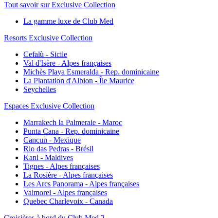
Tout savoir sur Exclusive Collection
La gamme luxe de Club Med
Resorts Exclusive Collection
Cefalù - Sicile
Val d'Isère - Alpes françaises
Michès Playa Esmeralda - Rep. dominicaine
La Plantation d'Albion - Île Maurice
Seychelles
Espaces Exclusive Collection
Marrakech la Palmeraie - Maroc
Punta Cana - Rep. dominicaine
Cancun - Mexique
Rio das Pedras - Brésil
Kani - Maldives
Tignes - Alpes françaises
La Rosière - Alpes françaises
Les Arcs Panorama - Alpes françaises
Valmorel - Alpes françaises
Quebec Charlevoix - Canada
Croisières à bord du Club Med 2