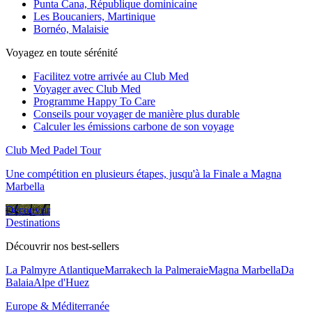
Punta Cana, République dominicaine
Les Boucaniers, Martinique
Bornéo, Malaisie
Voyagez en toute sérénité
Facilitez votre arrivée au Club Med
Voyager avec Club Med
Programme Happy To Care
Conseils pour voyager de manière plus durable
Calculer les émissions carbone de son voyage
Club Med Padel Tour
Une compétition en plusieurs étapes, jusqu'à la Finale a Magna
Marbella
Découvrir
Destinations
Découvrir nos best-sellers
La Palmyre Atlantique
Marrakech la Palmeraie
Magna Marbella
Da
Balaia
Alpe d'Huez
Europe & Méditerranée