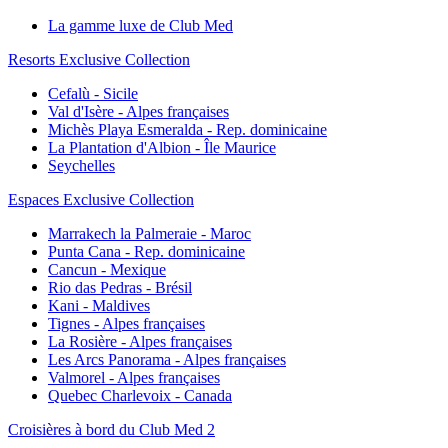
La gamme luxe de Club Med
Resorts Exclusive Collection
Cefalù - Sicile
Val d'Isère - Alpes françaises
Michès Playa Esmeralda - Rep. dominicaine
La Plantation d'Albion - Île Maurice
Seychelles
Espaces Exclusive Collection
Marrakech la Palmeraie - Maroc
Punta Cana - Rep. dominicaine
Cancun - Mexique
Rio das Pedras - Brésil
Kani - Maldives
Tignes - Alpes françaises
La Rosière - Alpes françaises
Les Arcs Panorama - Alpes françaises
Valmorel - Alpes françaises
Quebec Charlevoix - Canada
Croisières à bord du Club Med 2