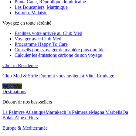
Punta Cana, République dominicaine
Les Boucaniers, Martinique
Bornéo, Malaisie
Voyagez en toute sérénité
Facilitez votre arrivée au Club Med
Voyager avec Club Med
Programme Happy To Care
Conseils pour voyager de manière plus durable
Calculer les émissions carbone de son voyage
Chef in Residence
Club Med & Sofie Dumont vous invitent à Vittel Ermitage
Découvrir
Destinations
Découvrir nos best-sellers
La Palmyre Atlantique
Marrakech la Palmeraie
Magna Marbella
Da
Balaia
Alpe d'Huez
Europe & Méditerranée