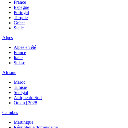
France
Espagne
Portugal
Turquie
Grèce
Sicile
Alpes
Alpes en été
France
Italie
Suisse
Afrique
Maroc
Tunisie
Sénégal
Afrique du Sud
Oman | 2028
Caraïbes
Martinique
République dominicaine