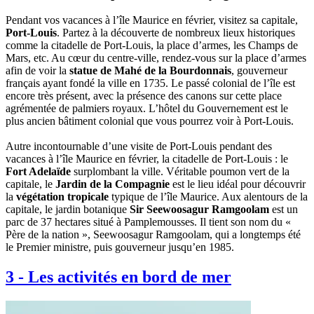
Pendant vos vacances à l’île Maurice en février, visitez sa capitale,
Port-Louis
. Partez à la découverte de nombreux lieux historiques
comme la citadelle de Port-Louis, la place d’armes, les Champs de
Mars, etc. Au cœur du centre-ville, rendez-vous sur la place d’armes
afin de voir la
statue de Mahé de la Bourdonnais
, gouverneur
français ayant fondé la ville en 1735. Le passé colonial de l’île est
encore très présent, avec la présence des canons sur cette place
agrémentée de palmiers royaux. L’hôtel du Gouvernement est le
plus ancien bâtiment colonial que vous pourrez voir à Port-Louis.
Autre incontournable d’une visite de Port-Louis pendant des
vacances à l’île Maurice en février, la citadelle de Port-Louis : le
Fort Adelaïde
surplombant la ville. Véritable poumon vert de la
capitale, le
Jardin de la Compagnie
est le lieu idéal pour découvrir
la
végétation tropicale
typique de l’île Maurice. Aux alentours de la
capitale, le jardin botanique
Sir Seewoosagur Ramgoolam
est un
parc de 37 hectares situé à Pamplemousses. Il tient son nom du «
Père de la nation », Seewoosagur Ramgoolam, qui a longtemps été
le Premier ministre, puis gouverneur jusqu’en 1985.
3
-
Les activités en bord de mer