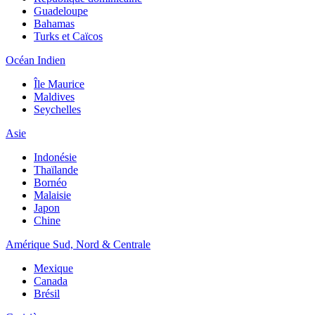
Guadeloupe
Bahamas
Turks et Caïcos
Océan Indien
Île Maurice
Maldives
Seychelles
Asie
Indonésie
Thaïlande
Bornéo
Malaisie
Japon
Chine
Amérique Sud, Nord & Centrale
Mexique
Canada
Brésil