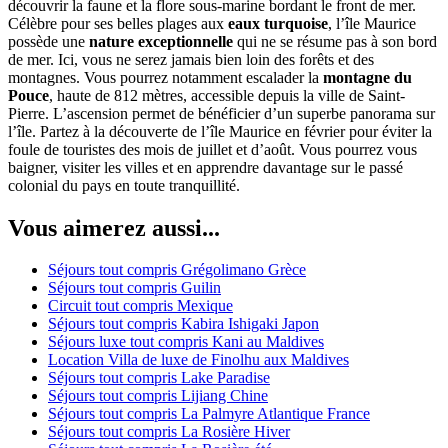
découvrir la faune et la flore sous-marine bordant le front de mer.
Célèbre pour ses belles plages aux
eaux turquoise
, l’île Maurice
possède une
nature exceptionnelle
qui ne se résume pas à son bord
de mer. Ici, vous ne serez jamais bien loin des forêts et des
montagnes. Vous pourrez notamment escalader la
montagne du
Pouce
, haute de 812 mètres, accessible depuis la ville de Saint-
Pierre. L’ascension permet de bénéficier d’un superbe panorama sur
l’île. Partez à la découverte de l’île Maurice en février pour éviter la
foule de touristes des mois de juillet et d’août. Vous pourrez vous
baigner, visiter les villes et en apprendre davantage sur le passé
colonial du pays en toute tranquillité.
Vous aimerez aussi...
Séjours tout compris Grégolimano Grèce
Séjours tout compris Guilin
Circuit tout compris Mexique
Séjours tout compris Kabira Ishigaki Japon
Séjours luxe tout compris Kani au Maldives
Location Villa de luxe de Finolhu aux Maldives
Séjours tout compris Lake Paradise
Séjours tout compris Lijiang Chine
Séjours tout compris La Palmyre Atlantique France
Séjours tout compris La Rosière Hiver