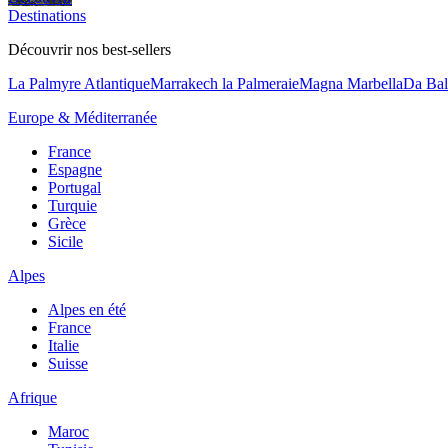
Destinations
Découvrir nos best-sellers
La Palmyre Atlantique
Marrakech la Palmeraie
Magna Marbella
Da Bal
Europe & Méditerranée
France
Espagne
Portugal
Turquie
Grèce
Sicile
Alpes
Alpes en été
France
Italie
Suisse
Afrique
Maroc