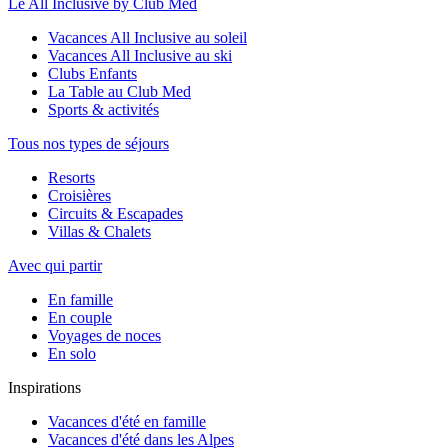
Le All Inclusive by Club Med
Vacances All Inclusive au soleil
Vacances All Inclusive au ski
Clubs Enfants
La Table au Club Med
Sports & activités
Tous nos types de séjours
Resorts
Croisières
Circuits & Escapades
Villas & Chalets
Avec qui partir
En famille
En couple
Voyages de noces
En solo
Inspirations
Vacances d'été en famille
Vacances d'été dans les Alpes