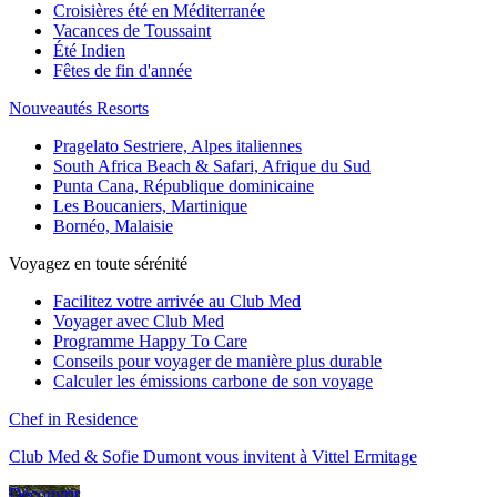
Croisières été en Méditerranée
Vacances de Toussaint
Été Indien
Fêtes de fin d'année
Nouveautés Resorts
Pragelato Sestriere, Alpes italiennes
South Africa Beach & Safari, Afrique du Sud
Punta Cana, République dominicaine
Les Boucaniers, Martinique
Bornéo, Malaisie
Voyagez en toute sérénité
Facilitez votre arrivée au Club Med
Voyager avec Club Med
Programme Happy To Care
Conseils pour voyager de manière plus durable
Calculer les émissions carbone de son voyage
Chef in Residence
Club Med & Sofie Dumont vous invitent à Vittel Ermitage
Découvrir