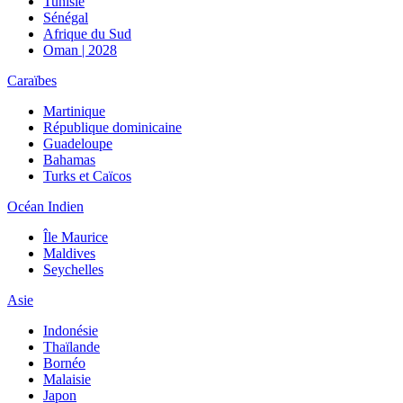
Tunisie
Sénégal
Afrique du Sud
Oman | 2028
Caraïbes
Martinique
République dominicaine
Guadeloupe
Bahamas
Turks et Caïcos
Océan Indien
Île Maurice
Maldives
Seychelles
Asie
Indonésie
Thaïlande
Bornéo
Malaisie
Japon