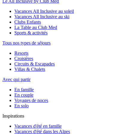
Le All Inclusive by Club Med
Vacances All Inclusive au soleil
Vacances All Inclusive au ski
Clubs Enfants
La Table au Club Med
Sports & activités
Tous nos types de séjours
Resorts
Croisières
Circuits & Escapades
Villas & Chalets
Avec qui partir
En famille
En couple
Voyages de noces
En solo
Inspirations
Vacances d'été en famille
Vacances d'été dans les Alpes