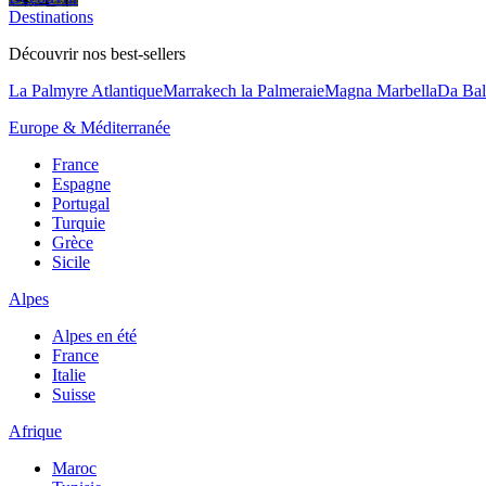
Destinations
Découvrir nos best-sellers
La Palmyre Atlantique
Marrakech la Palmeraie
Magna Marbella
Da Bal
Europe & Méditerranée
France
Espagne
Portugal
Turquie
Grèce
Sicile
Alpes
Alpes en été
France
Italie
Suisse
Afrique
Maroc