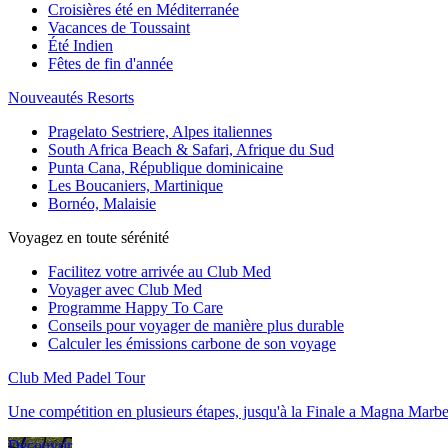
Croisières été en Méditerranée
Vacances de Toussaint
Été Indien
Fêtes de fin d'année
Nouveautés Resorts
Pragelato Sestriere, Alpes italiennes
South Africa Beach & Safari, Afrique du Sud
Punta Cana, République dominicaine
Les Boucaniers, Martinique
Bornéo, Malaisie
Voyagez en toute sérénité
Facilitez votre arrivée au Club Med
Voyager avec Club Med
Programme Happy To Care
Conseils pour voyager de manière plus durable
Calculer les émissions carbone de son voyage
Club Med Padel Tour
Une compétition en plusieurs étapes, jusqu'à la Finale a Magna Marbe
Découvrir