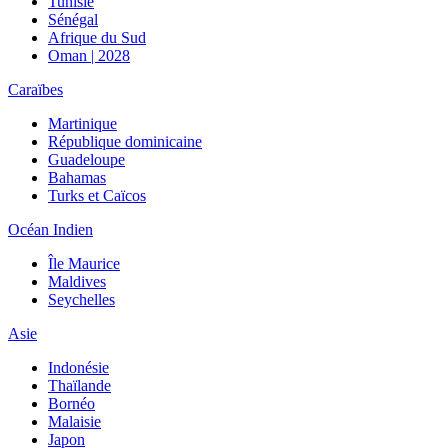
Tunisie
Sénégal
Afrique du Sud
Oman | 2028
Caraïbes
Martinique
République dominicaine
Guadeloupe
Bahamas
Turks et Caïcos
Océan Indien
Île Maurice
Maldives
Seychelles
Asie
Indonésie
Thaïlande
Bornéo
Malaisie
Japon