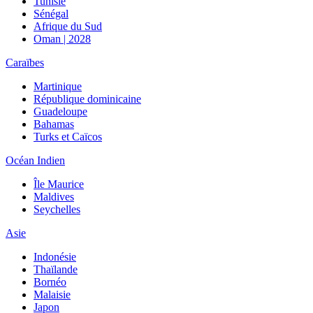
Tunisie
Sénégal
Afrique du Sud
Oman | 2028
Caraïbes
Martinique
République dominicaine
Guadeloupe
Bahamas
Turks et Caïcos
Océan Indien
Île Maurice
Maldives
Seychelles
Asie
Indonésie
Thaïlande
Bornéo
Malaisie
Japon