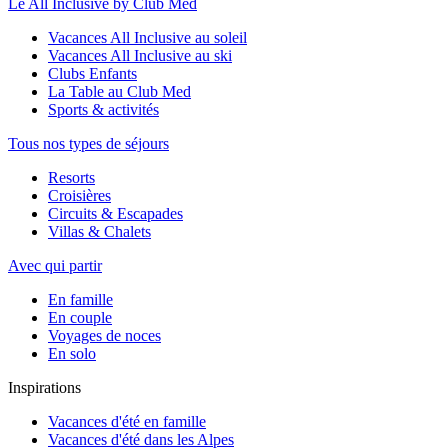
Le All Inclusive by Club Med
Vacances All Inclusive au soleil
Vacances All Inclusive au ski
Clubs Enfants
La Table au Club Med
Sports & activités
Tous nos types de séjours
Resorts
Croisières
Circuits & Escapades
Villas & Chalets
Avec qui partir
En famille
En couple
Voyages de noces
En solo
Inspirations
Vacances d'été en famille
Vacances d'été dans les Alpes