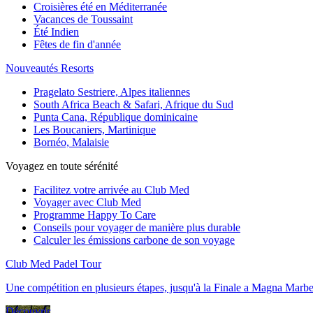
Croisières été en Méditerranée
Vacances de Toussaint
Été Indien
Fêtes de fin d'année
Nouveautés Resorts
Pragelato Sestriere, Alpes italiennes
South Africa Beach & Safari, Afrique du Sud
Punta Cana, République dominicaine
Les Boucaniers, Martinique
Bornéo, Malaisie
Voyagez en toute sérénité
Facilitez votre arrivée au Club Med
Voyager avec Club Med
Programme Happy To Care
Conseils pour voyager de manière plus durable
Calculer les émissions carbone de son voyage
Club Med Padel Tour
Une compétition en plusieurs étapes, jusqu'à la Finale a Magna Marbe
Découvrir