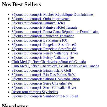
Nos Best Sellers
Séjours tout compris Michès République Dominicaine
Séjours tout compris Opio en provence
Séjours tout compris Palmiye Hôtel
Séjours tout compris Palmiye Hôtel Turquie
Séjours tout compris Punta Cana République Dominicaine
Séjours tout compris Phuket en Thailande
Séjours tout compris La Plagne 2100
Séjours tout compris Pragelato Sestrière été
Séjours tout compris Pragelato Sestrière été
Séjours tout compris Peisey Vallandry Hiver
Séjours tout compris Peisey Vallandry été
Club Med Québec Charlevoix, séjour été Canada
Club Med Québec Charlevoix, ski all inclusive au Canada
Séjours tout compris Bintan Island Golf
Séjours tout compris Rio Das Pedras Brésil
Séjours tout compris Sahoro Hokkaido Japon
Séjours tout compris Serre Chevalier été
Séjours tout compris Serre Chevalier Hiver
Resort tout compris Seychelles
Séjours tout compris Saint-Moritz Roi Soleil
Newsletter