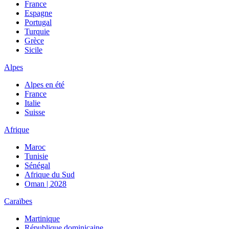
France
Espagne
Portugal
Turquie
Grèce
Sicile
Alpes
Alpes en été
France
Italie
Suisse
Afrique
Maroc
Tunisie
Sénégal
Afrique du Sud
Oman | 2028
Caraïbes
Martinique
République dominicaine