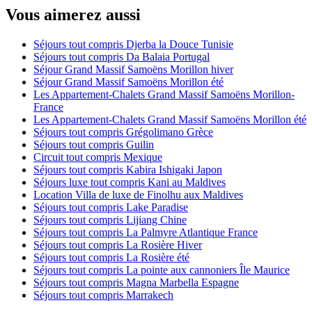
Vous aimerez aussi
Séjours tout compris Djerba la Douce Tunisie
Séjours tout compris Da Balaia Portugal
Séjour Grand Massif Samoëns Morillon hiver
Séjour Grand Massif Samoëns Morillon été
Les Appartement-Chalets Grand Massif Samoëns Morillon-
France
Les Appartement-Chalets Grand Massif Samoëns Morillon été
Séjours tout compris Grégolimano Grèce
Séjours tout compris Guilin
Circuit tout compris Mexique
Séjours tout compris Kabira Ishigaki Japon
Séjours luxe tout compris Kani au Maldives
Location Villa de luxe de Finolhu aux Maldives
Séjours tout compris Lake Paradise
Séjours tout compris Lijiang Chine
Séjours tout compris La Palmyre Atlantique France
Séjours tout compris La Rosière Hiver
Séjours tout compris La Rosière été
Séjours tout compris La pointe aux cannoniers Île Maurice
Séjours tout compris Magna Marbella Espagne
Séjours tout compris Marrakech