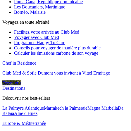
Punta Cana, République dominicaine
Les Boucaniers, Martinique
Bornéo, Malaisie
Voyagez en toute sérénité
Facilitez votre arrivée au Club Med
Voyager avec Club Med
Programme Happy To Care
Conseils pour voyager de manière plus durable
Calculer les émissions carbone de son voyage
Chef in Residence
Club Med & Sofie Dumont vous invitent à Vittel Ermitage
Découvrir
Destinations
Découvrir nos best-sellers
La Palmyre Atlantique
Marrakech la Palmeraie
Magna Marbella
Da
Balaia
Alpe d'Huez
Europe & Méditerranée