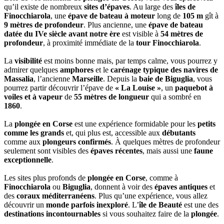
qu’il existe de nombreux
sites d’épaves
. Au large des
îles de
Finocchiarola
, une
épave de bateau à moteur
long de
105 m
gît à
9 mètres de profondeur
. Plus ancienne, une
épave de bateau
datée du IVe siècle avant notre ère
est visible à
54 mètres de
profondeur
, à proximité immédiate de la
tour Finocchiarola
.
La
visibilité
est moins bonne mais, par temps calme, vous pourrez y
admirer quelques
amphores
et le
carénage typique des navires de
Massalia
, l’ancienne
Marseille
. Depuis la
baie de Biguglia
, vous
pourrez partir découvrir l’épave de
« La Louise »
, un
paquebot à
voiles et à vapeur
de
55 mètres de longueur
qui a sombré en
1860
.
La
plongée en Corse
est une expérience formidable pour les
petits
comme les grands
et, qui plus est, accessible aux
débutants
comme aux
plongeurs confirmés
. À quelques mètres de profondeur
seulement sont visibles des
épaves récentes
, mais aussi une
faune
exceptionnelle
.
Les sites plus profonds de
plongée en Corse
, comme à
Finocchiarola
ou
Biguglia
, donnent à voir des
épaves antiques
et
des
coraux méditerranéens
. Plus qu’une expérience, vous allez
découvrir un
monde parfois inexploré
. L’
île de Beauté
est une des
destinations incontournables
si vous souhaitez faire de la
plongée
.