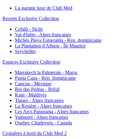
La gamme luxe de Club Med
Resorts Exclusive Collection
Cefalù - Sicile
Val d'Isère - Alpes françaises
Michès Playa Esmeralda - Rep. dominicaine
La Plantation d'Albion - Île Maurice
Seychelles
Espaces Exclusive Collection
Marrakech la Palmeraie - Maroc
Punta Cana - Rep. dominicaine
Cancun - Mexique
Rio das Pedras - Brésil
Kani - Maldives
Tignes - Alpes françaises
La Rosière - Alpes françaises
Les Arcs Panorama - Alpes françaises
Valmorel - Alpes françaises
Quebec Charlevoix - Canada
Croisières à bord du Club Med 2