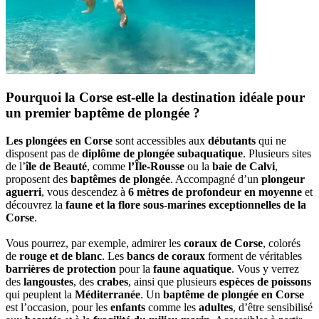
Pourquoi la Corse est-elle la destination idéale pour
un premier baptême de plongée ?
Les plongées en Corse
sont accessibles aux
débutants
qui ne
disposent pas de
diplôme de plongée subaquatique
. Plusieurs sites
de l’
île de Beauté
, comme
l’Île-Rousse
ou la
baie de Calvi
,
proposent des
baptêmes de plongée
. Accompagné d’un
plongeur
aguerri
, vous descendez à
6 mètres de profondeur en moyenne
et
découvrez la
faune et la flore sous-marines exceptionnelles de la
Corse
.
Vous pourrez, par exemple, admirer les
coraux de Corse
, colorés
de
rouge et de blanc
. Les
bancs de coraux
forment de véritables
barrières de protection
pour la
faune aquatique
. Vous y verrez
des
langoustes
, des
crabes
, ainsi que plusieurs
espèces de poissons
qui peuplent la
Méditerranée
. Un
baptême de plongée en Corse
est l’occasion, pour les
enfants
comme les
adultes
, d’être sensibilisé