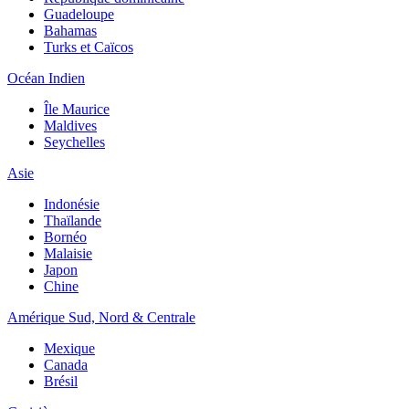
Guadeloupe
Bahamas
Turks et Caïcos
Océan Indien
Île Maurice
Maldives
Seychelles
Asie
Indonésie
Thaïlande
Bornéo
Malaisie
Japon
Chine
Amérique Sud, Nord & Centrale
Mexique
Canada
Brésil