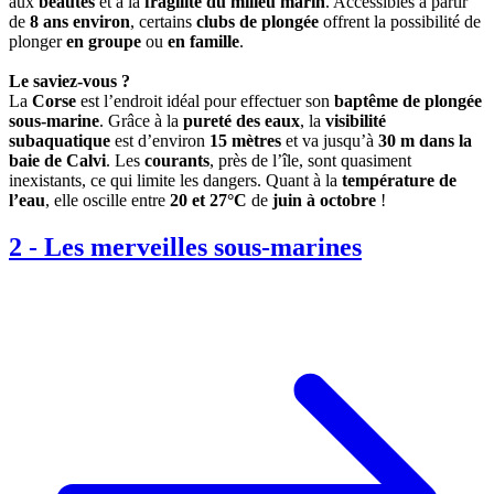
aux
beautés
et à la
fragilité du milieu marin
. Accessibles à partir
de
8 ans environ
, certains
clubs de plongée
offrent la possibilité de
plonger
en groupe
ou
en famille
.
Le saviez-vous ?
La
Corse
est l’endroit idéal pour effectuer son
baptême de plongée
sous-marine
. Grâce à la
pureté des eaux
, la
visibilité
subaquatique
est d’environ
15 mètres
et va jusqu’à
30 m dans la
baie de Calvi
. Les
courants
, près de l’île, sont quasiment
inexistants, ce qui limite les dangers. Quant à la
température de
l’eau
, elle oscille entre
20 et 27°C
de
juin à octobre
!
2
-
Les merveilles sous-marines