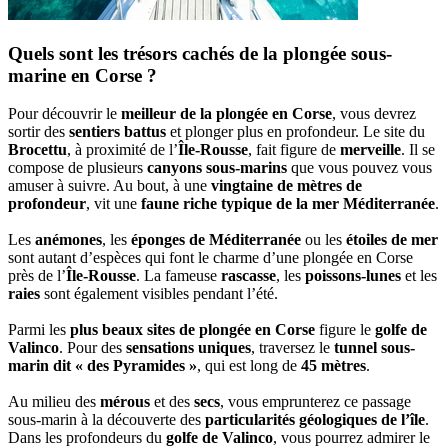
Quels sont les trésors cachés de la plongée sous-
marine en Corse ?
Pour découvrir le
meilleur de la plongée en Corse
, vous devrez
sortir des
sentiers battus
et plonger plus en profondeur. Le site du
Brocettu
, à proximité de l’
Île-Rousse
, fait figure de
merveille
. Il se
compose de plusieurs
canyons sous-marins
que vous pouvez vous
amuser à suivre. Au bout, à une
vingtaine de mètres de
profondeur
, vit une
faune riche typique de la mer Méditerranée
.
Les
anémones
, les
éponges de Méditerranée
ou les
étoiles de mer
sont autant d’espèces qui font le charme d’une plongée en Corse
près de l’
Île-Rousse
. La fameuse
rascasse
, les
poissons-lunes
et les
raies
sont également visibles pendant l’été.
Parmi les
plus beaux sites de plongée en Corse
figure le
golfe de
Valinco
. Pour des
sensations uniques
, traversez le
tunnel sous-
marin dit « des Pyramides »
, qui est long de
45 mètres
.
Au milieu des
mérous
et des
secs
, vous emprunterez ce passage
sous-marin à la découverte des
particularités géologiques de l’île
.
Dans les profondeurs du
golfe de Valinco
, vous pourrez admirer le